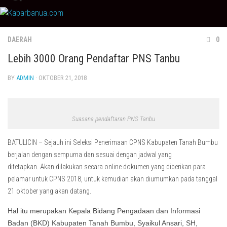
Skip
to
content
DAERAH
0
Lebih 3000 Orang Pendaftar PNS Tanbu
BY
ADMIN
· OKTOBER 21, 2018
Suasana pendaftaran PNS Tanbu
BATULICIN – Sejauh ini Seleksi Penerimaan CPNS Kabupaten Tanah Bumbu
berjalan dengan sempurna dan sesuai dengan jadwal yang
ditetapkan.
Akan dilakukan secara online dokumen yang diberikan para
pelamar untuk CPNS 2018, untuk kemudian akan diumumkan pada tanggal
21 oktober yang akan datang.
Hal itu merupakan Kepala Bidang Pengadaan dan Informasi
Badan (BKD) Kabupaten Tanah Bumbu, Syaikul Ansari, SH,