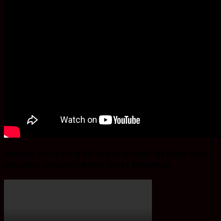
Bingung Cari Vaving Block dan lainnya?.Ba’Alawi Beton
Solusinya, Buruan Sebelum Stoke Kehabisan