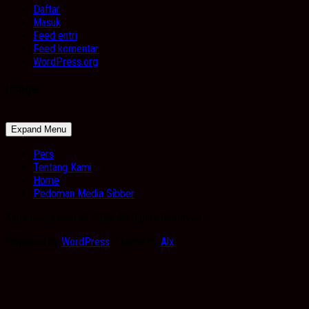
Daftar
Masuk
Feed entri
Feed komentar
WordPress.org
Image
Expand Menu
Pers
Tentang Kami
Home
Pedoman Media Sibber
Kabarbanua.com © 2026. All Rights Reserved.
Powered by
WordPress
. Theme by
Alx
.