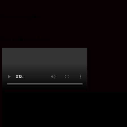
Desa Gunung Raya
Ayo ke Ba’Alawi Beton