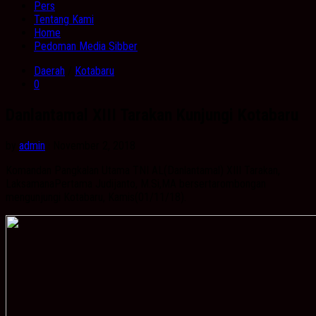
Pers
Tentang Kami
Home
Pedoman Media Sibber
Daerah
/
Kotabaru
0
Danlantamal XIII Tarakan Kunjungi Kotabaru
by
admin
· November 2, 2018
Komandan Pangkalan Utama TNI AL(Danlantamal) XIII Tarakan,
LaksamanaPertama Judijanto, M.Si,MA bersertarombongan
mengunjungi Kotabaru, Kamis(01/11/18).