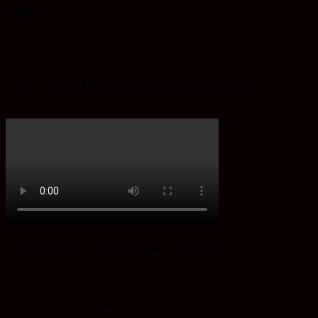
PDPB
Spaice Iklan Ayu Tyas Lysa Rifiana Ketua Divisi Bidang
Perencanaan dan Informasi KPU Tanah Bumbu
Iklan Ketua KPU Tanah Bumbu Hut RI ke 80
Iklan 17 Agustus Desa Batu Bulan