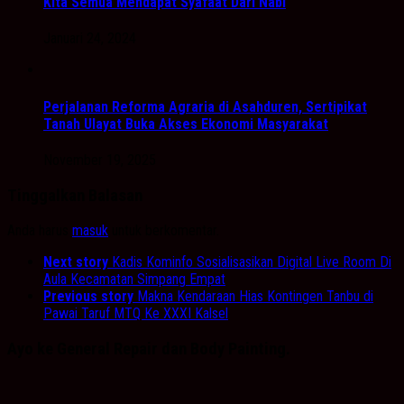
Kita Semua Mendapat Syafaat Dari Nabi
Januari 24, 2024
Perjalanan Reforma Agraria di Asahduren, Sertipikat
Tanah Ulayat Buka Akses Ekonomi Masyarakat
November 19, 2025
Tinggalkan Balasan
Anda harus
masuk
untuk berkomentar.
Next story
Kadis Kominfo Sosialisasikan Digital Live Room Di
Aula Kecamatan Simpang Empat
Previous story
Makna Kendaraan Hias Kontingen Tanbu di
Pawai Taruf MTQ Ke XXXI Kalsel
Ayo ke General Repair dan Body Painting.