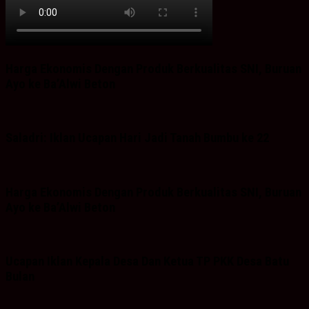
Harga Ekonomis Dengan Produk Berkualitas SNI, Buruan
Ayo ke Ba’Alwi Beton
Saladri: Iklan Ucapan Hari Jadi Tanah Bumbu ke 22
Harga Ekonomis Dengan Produk Berkualitas SNI, Buruan
Ayo ke Ba’Alwi Beton
Ucapan Iklan Kepala Desa Dan Ketua TP PKK Desa Batu
Bulan