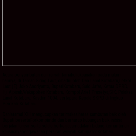
Acara penyambutan dan ramah tamahdilaksanakan pada malam
harinya, di Taman Siring Laut, dihadiri oleh Dan Lanal Kotabaru,Letkol
Laut (E) Joko Andriyanto, BupatiKotabaru, Said Jafar, Ketua DPRD,
Hj. Alpisah,Wakapolres Kotabaru, Kompol Arief Prasetya,SIK, Palaksa
Lanal Kotabaru, Kasdim 1004, sertapara Kepala SKPD di lingkup
Pemkab Kotabaru.
Danlatamal XIII mengucapkan terimakasihatas sambutan baik oleh
Bupati besertaForkompimda dan berharap hubungan baik inibisa
berjalan lancar serta selalu berkerjasamadalam bidang kemaritiman
khususnyapengawasan perairan wilayah KabupatenKotabaru.