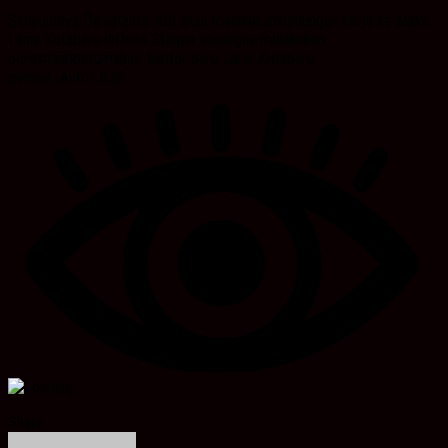
Selanjutnya Danlatamal XIII akan melakukankunjungan kerja ke Mako
Lanal Kotabaru diDesa Stagen sekaligus melakukan
oeresmianperumahan, kantor baru Lanal Kotabaru.
penulis (Anto/JLB)
Share