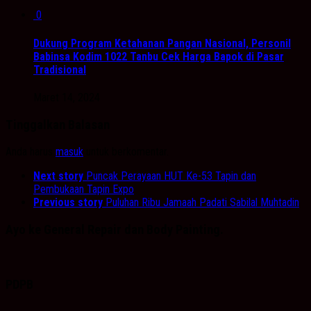
0
Dukung Program Ketahanan Pangan Nasional, Personil
Babinsa Kodim 1022 Tanbu Cek Harga Bapok di Pasar
Tradisional
Maret 14, 2024
Tinggalkan Balasan
Anda harus
masuk
untuk berkomentar.
Next story
Puncak Perayaan HUT Ke-53 Tapin dan
Pembukaan Tapin Expo
Previous story
Puluhan Ribu Jamaah Padati Sabilal Muhtadin
Ayo ke General Repair dan Body Painting.
PDPB