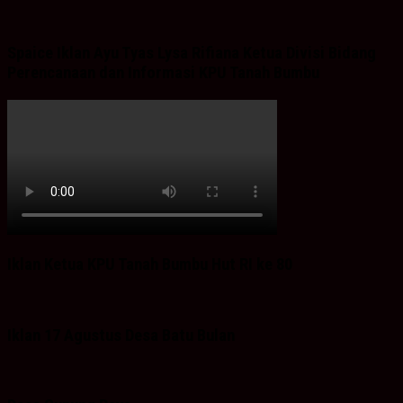
Spaice Iklan Ayu Tyas Lysa Rifiana Ketua Divisi Bidang
Perencanaan dan Informasi KPU Tanah Bumbu
Iklan Ketua KPU Tanah Bumbu Hut RI ke 80
Iklan 17 Agustus Desa Batu Bulan