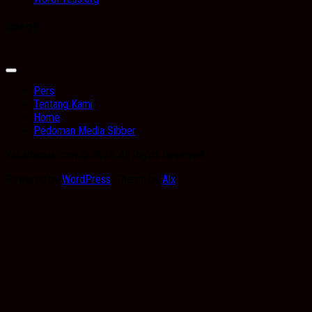
Image
Expand
Menu
Pers
Tentang Kami
Home
Pedoman Media Sibber
Kabarbanua.com © 2026. All Rights Reserved.
Powered by
WordPress
. Theme by
Alx
.