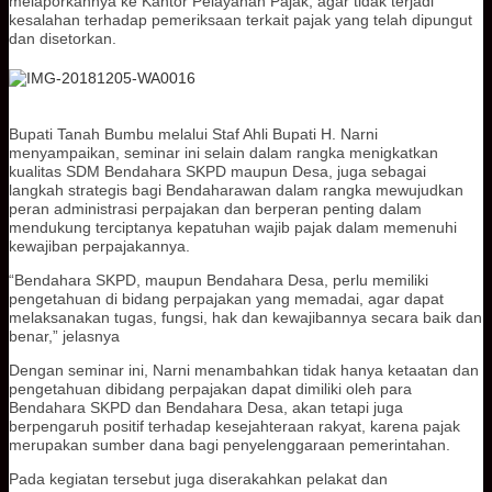
melaporkannya ke Kantor Pelayanan Pajak, agar tidak terjadi
kesalahan terhadap pemeriksaan terkait pajak yang telah dipungut
dan disetorkan.
Bupati Tanah Bumbu melalui Staf Ahli Bupati H. Narni
menyampaikan, seminar ini selain dalam rangka menigkatkan
kualitas SDM Bendahara SKPD maupun Desa, juga sebagai
langkah strategis bagi Bendaharawan dalam rangka mewujudkan
peran administrasi perpajakan dan berperan penting dalam
mendukung terciptanya kepatuhan wajib pajak dalam memenuhi
kewajiban perpajakannya.
“Bendahara SKPD, maupun Bendahara Desa, perlu memiliki
pengetahuan di bidang perpajakan yang memadai, agar dapat
melaksanakan tugas, fungsi, hak dan kewajibannya secara baik dan
benar,” jelasnya
Dengan seminar ini, Narni menambahkan tidak hanya ketaatan dan
pengetahuan dibidang perpajakan dapat dimiliki oleh para
Bendahara SKPD dan Bendahara Desa, akan tetapi juga
berpengaruh positif terhadap kesejahteraan rakyat, karena pajak
merupakan sumber dana bagi penyelenggaraan pemerintahan.
Pada kegiatan tersebut juga diserakahkan pelakat dan