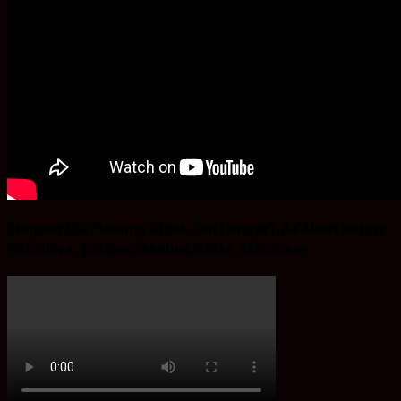
Bingung Cari Vaving Block dan lainnya?.Ba’Alawi Beton
Solusinya, Buruan Sebelum Stoke Kehabisan