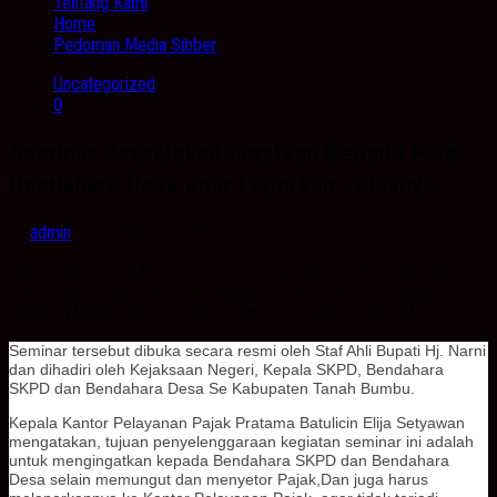
Tentang Kami
Home
Pedoman Media Sibber
Uncategorized
0
Seminar Perpajakan Ingatkan Kepada Para
Bendahara Desa agar Laporkan Pajaknya
by
admin
· Desember 5, 2018
KabarBanua.com,BATULICIN – Seminar perpajakan bagi Bendahara
SKPD dan Bendahara Desa di Kabupaten Tanah Bumbu digelar di
Gedung Mahligai Bersujud Kapet Simpang Empat, Rabu (04/12).
Seminar tersebut dibuka secara resmi oleh Staf Ahli Bupati Hj. Narni
dan dihadiri oleh Kejaksaan Negeri, Kepala SKPD, Bendahara
SKPD dan Bendahara Desa Se Kabupaten Tanah Bumbu.
Kepala Kantor Pelayanan Pajak Pratama Batulicin Elija Setyawan
mengatakan, tujuan penyelenggaraan kegiatan seminar ini adalah
untuk mengingatkan kepada Bendahara SKPD dan Bendahara
Desa selain memungut dan menyetor Pajak,Dan juga harus