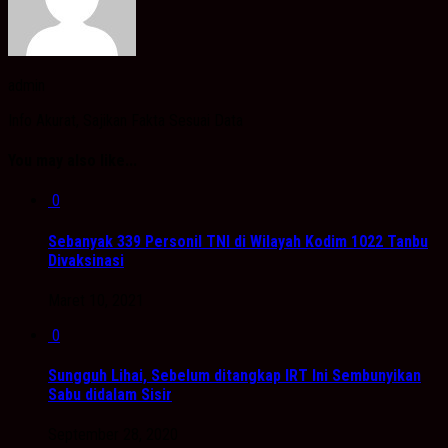
admin
Info Akurat, Sajikan Fakta Sesuai Data
You may also like...
0
Sebanyak 339 Personil TNI di Wilayah Kodim 1022 Tanbu
Divaksinasi
Maret 10, 2021
0
Sungguh Lihai, Sebelum ditangkap IRT Ini Sembunyikan
Sabu didalam Sisir
September 28, 2020