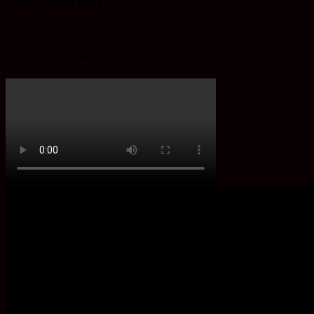
Desa Gunung Raya
Ayo ke Ba’Alawi Beton