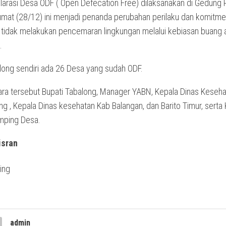
klarasi Desa ODF ( Open Defecation Free) dilaksanakan di Gedung
Jumat (28/12) ini menjadi penanda perubahan perilaku dan komitm
 tidak melakukan pencemaran lingkungan melalui kebiasan buang a
.
long sendiri ada 26 Desa yang sudah ODF.
cara tersebut Bupati Tabalong, Manager YABN, Kepala Dinas Keseh
g , Kepala Dinas kesehatan Kab Balangan, dan Barito Timur, serta
mping Desa.
isran
admin