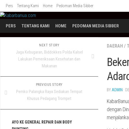
Skip
Pers
Tentang Kami
Home
Pedoman Media Sibber
to
content
PERS
TENTANG KAMI
HOME
PEDOMAN MEDIA SIBBER
NEXT STORY
DAERAH
/
Jaga Kebugaran, Biddokkes Polda Kalsel
Beke
Lakukan Pemeriksaan Kesehatan dan
Makanan
Adar
PREVIOUS STORY
BY
ADMIN
· D
Pemko Palangka Raya Sediakan Tempat
Khusus Pedagang Trompet
KabarBanua
dengan Din
menjalanka
AYO KE GENERAL REPAIR DAN BODY