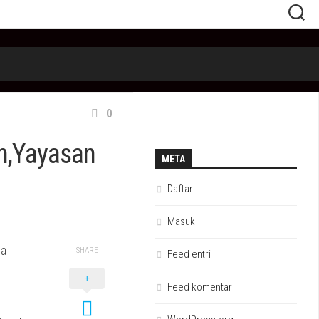
0
n,Yayasan
META
Daftar
Masuk
ma
SHARE
Feed entri
Feed komentar