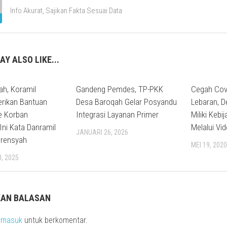
Info Akurat, Sajikan Fakta Sesuai Data
AY ALSO LIKE...
ah, Koramil
Gandeng Pemdes, TP-PKK
Cegah Covi
rikan Bantuan
Desa Baroqah Gelar Posyandu
Lebaran, De
e Korban
Integrasi Layanan Primer
Miliki Kebi
Ini Kata Danramil
Melalui Vid
JANUARI 26, 2026
orensyah
MEI 19, 202
, 2025
KAN BALASAN
s
masuk
untuk berkomentar.