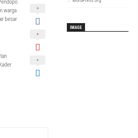
WordPress.org
 Pendopo
en warga
ir besar
IMAGE
atan
 Kader