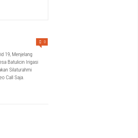
0
d 19, Menjelang
sa Batulicin Irigasi
jakan Silaturahmi
eo Call Saja.
0