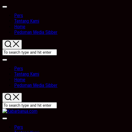
Skip
Expand
to
Menu
Pers
content
Tentang Kami
Home
Pedoman Media Sibber
Expand
Menu
Pers
Tentang Kami
Home
Pedoman Media Sibber
Expand
Menu
Pers