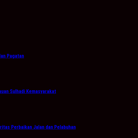
 dan Pagatan
bauan Sulhadi Kemasyarakat
itas Perbaikan Jalan dan Pelabuhan