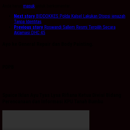
Anda harus
masuk
untuk berkomentar.
Next story
BIDDOKKES Polda Kalsel Lakukan Otopsi jenazah
Tanpa Identitas
Previous story
Roswandi Sallem Resmi Terpilih Secara
Aklamasi DHC 45
Ayo ke General Repair dan Body Painting.
PDPB
Spaice Iklan Ayu Tyas Lysa Rifiana Ketua Divisi Bidang
Perencanaan dan Informasi KPU Tanah Bumbu