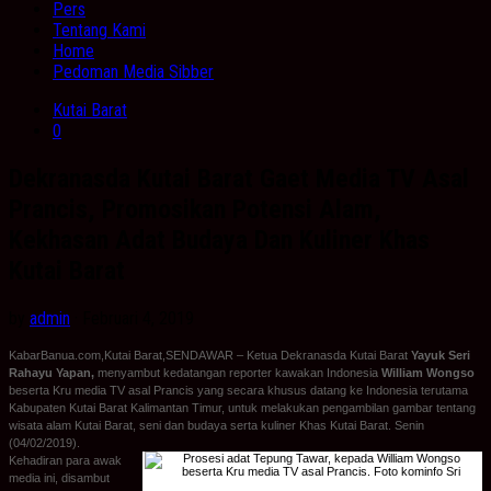
Pers
Tentang Kami
Home
Pedoman Media Sibber
Kutai Barat
0
Dekranasda Kutai Barat Gaet Media TV Asal
Prancis, Promosikan Potensi Alam,
Kekhasan Adat Budaya Dan Kuliner Khas
Kutai Barat
by
admin
· Februari 4, 2019
KabarBanua.com,Kutai Barat,SENDAWAR – Ketua Dekranasda Kutai Barat
Yayuk Seri
Rahayu Yapan,
menyambut kedatangan reporter kawakan Indonesia
William Wongso
beserta Kru media TV asal Prancis yang secara khusus datang ke Indonesia terutama
Kabupaten Kutai Barat Kalimantan Timur, untuk melakukan pengambilan gambar tentang
wisata alam Kutai Barat, seni dan budaya serta kuliner Khas Kutai Barat. Senin
(04/02/2019).
Kehadiran para awak
media ini, disambut