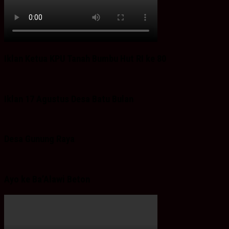
Iklan Ketua KPU Tanah Bumbu Hut RI ke 80
Iklan 17 Agustus Desa Batu Bulan
Desa Gunung Raya
Ayo ke Ba’Alawi Beton