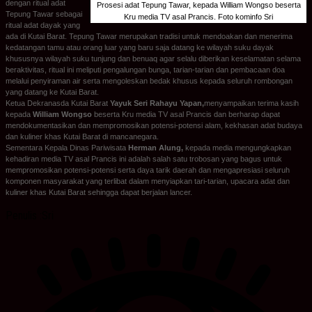
dengan ritual adat
Prosesi adat Tepung Tawar, kepada William Wongso beserta
Tepung Tawar sebagai
Kru media TV asal Prancis. Foto kominfo Sri
ritual adat dayak yang
ada di Kutai Barat. Tepung Tawar merupakan tradisi untuk mendoakan dan menerima
kedatangan tamu atau orang luar yang baru saja datang ke wilayah suku dayak
khususnya wilayah suku tunjung dan benuaq agar selalu diberikan keselamatan selama
beraktivitas, ritual ini meliputi pengalungan bunga, tarian-tarian dan pembacaan doa
melalui penyiraman air serta mengoleskan bedak khusus kepada seluruh rombongan
yang datang ke Kutai Barat.
Ketua Dekranasda Kutai Barat
Yayuk Seri Rahayu Yapan,
menyampaikan terima kasih
kepada
William Wongso
beserta Kru media TV asal Prancis dan berharap dapat
mendokumentasikan dan mempromosikan potensi-potensi alam, kekhasan adat budaya
dan kuliner khas Kutai Barat di mancanegara.
Sementara Kepala Dinas Pariwisata
Herman Alung,
kepada media mengungkapkan
kehadiran media TV asal Prancis ini adalah salah satu trobosan yang bagus untuk
mempromosikan potensi-potensi serta daya tarik daerah dan mengapresiasi seluruh
komponen masyarakat yang terlibat dalam menyiapkan tari-tarian, upacara adat dan
kuliner khas Kutai Barat sehingga dapat berjalan lancer.
Penulis :Sri