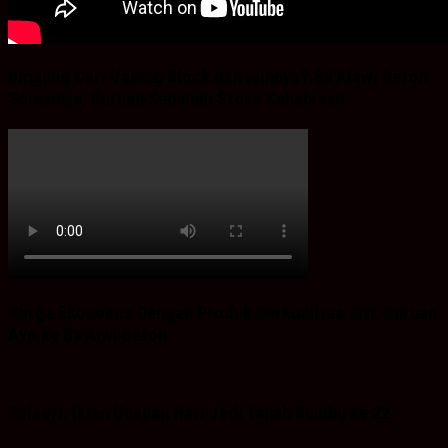
Bingung Cari Vaving Block dan lainnya?.Ba’Alawi Beton
Solusinya, Buruan Sebelum Stoke Kehabisan
Harga Ekonomis Dengan Produk Berkualitas SNI, Buruan
Ayo ke Ba’Alwi Beton
Saladri: Iklan Ucapan Hari Jadi Tanah Bumbu ke 22