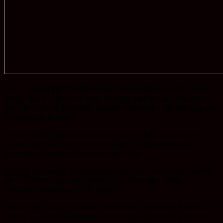
Doli M.Tanjung Menghimbau Kepada Masyarakat Kabupaten Tanah
bumbu “Ayo kita bersama sama Peranggi Narkoba dan sejenisnya
agar tidak ada lagi peredaran Narkoba dilingkungan kita sehingga kita
terbebas dari Narkoba.
Perlu diketahui juga,Dari Kepolisian Polres Tanah Bumbu hingga
sampai saat ini terus menerus melakukan Sosialisasi terhadap
pencegahan Narkoba di beberapa sekolahan.
Semoga saja dengan Sosialisasi tersebut dapat Mencegah Narkoba
dan sejenisnya bagi para generasi muda khususnya pelajar
sekolahan.Tambahnya Doli M.Tanjung
Terlpas dari itu,Kasat Narkoba Polres Tanah Bumbu Iptu Frederikus
Salama SH, Akibat Perbuatan para tersangka tersebut kini mereka