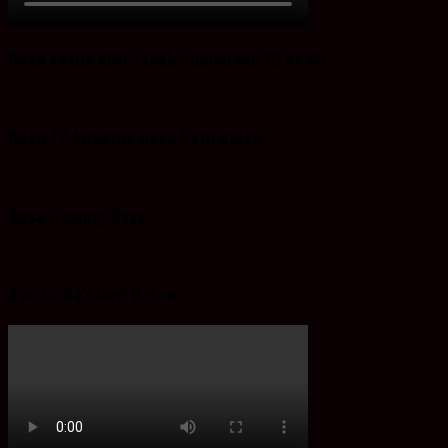
Iklan Ketua KPU Tanah Bumbu Hut RI ke 80
Iklan 17 Agustus Desa Batu Bulan
Desa Gunung Raya
Ayo ke Ba’Alawi Beton