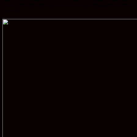
telah Berhasil Mengamankan Delapan Orang Tersangka melalui dari
Enam LP.