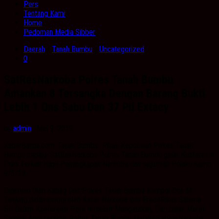
Pers
Tentang Kami
Home
Pedoman Media Sibber
Daerah
/
Tanah Bumbu
/
Uncategorized
0
SatResNarkoba Polres Tanah Bumbu
Amankan 8 Tersangka Dengan Barang Bukti
Lebih 1 Ons Sabu Dan 37 Pil Extacy
by
admin
· Mei 9, 2019
KabarBanua.com-Tanah Bumbu- Pihak Kepolisian Polres Tanah
Bumbu melalui SatResNarkoba Polres Tanah Bumbu gelar Konferensi
Pres Terkait Hasil Penangkapan Narkoba dan sejumlah Pelaku.Kamis
9/5/19.
Dipimpin Oleh Kabag Ops Polres Tanah Bumbu Kompol Doli M
Tanjung didampinggi oleh Kasat Narkoba Iptu FredeRikus Salama
SH.Dalam Konferensi Pers tersebut Mengatakan, Dari bulan Maret
Sampai April terakhir Polres Tanah Bumbu Melalui SatResNarkoba