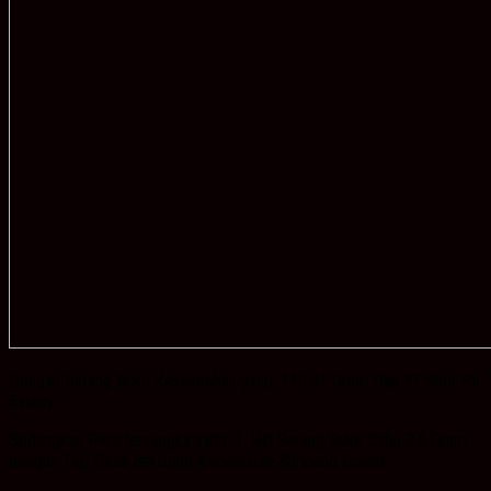
Dengan Barang Bukti Keseluruhan yaitu :146,41 Gram Dan 37 Butir Pil
Extacy.
Sedangkan Para tersangka yaitu: 1. (H) Barang Bukti Sabu 2,6 Gram
dengan Tkp Desa Bersujud Kecamatan Simpang Empat.