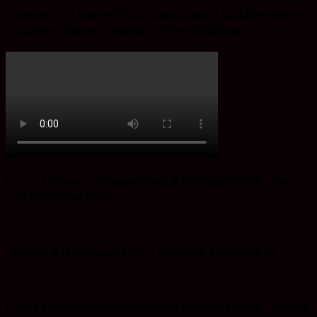
Bingung Cari Vaving Block dan lainnya?.Ba’Alawi Beton
Solusinya, Buruan Sebelum Stoke Kehabisan
Harga Ekonomis Dengan Produk Berkualitas SNI, Buruan
Ayo ke Ba’Alwi Beton
Saladri: Iklan Ucapan Hari Jadi Tanah Bumbu ke 22
Harga Ekonomis Dengan Produk Berkualitas SNI, Buruan