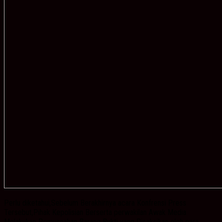
Perlu diketahui,Sebelum Berakhirnya acara Konfrensi Press
Tersebut,Pihak Kepolisian Berserta perwakilan Awak Media
Melakukan Pemusnahan Barang Bukti yang Disaksikan oleh para