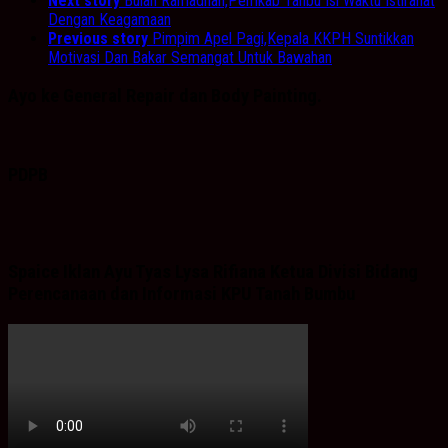
Next story
Bulan Ramadhan,Pemkab Tanbu Isi Waktu Istirahat
Dengan Keagamaan
Previous story
Pimpim Apel Pagi,Kepala KKPH Suntikkan
Motivasi Dan Bakar Semangat Untuk Bawahan
Ayo ke General Repair dan Body Painting.
PDPB
Spaice Iklan Ayu Tyas Lysa Rifiana Ketua Divisi Bidang
Perencanaan dan Informasi KPU Tanah Bumbu