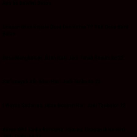
Ayo ke Ba’Alwi Beton
Ucapan Iklan Kepala Desa Dan Ketua TP PKK Desa Batu
Bulan
Desa Mangkalapi: Iklan Hari Jadi Tanah Bumbu ke 22
Suriansyah AR: Iklan Hari Jadi Tanbu ke 22
I Wayan Sudarma :Iklan Ucapan Hari Jadi Tanbu ke 22
Ketua KPU Tanbu Bersama Jajaran: Ucapan iklan Hari
Jadi Tanbu ke 22