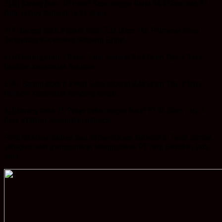
2.(N) Barang Bukti 10 Paket Sabu dengan Berat 34.4 Gram dan 37
Butir Extacy Seberat 15,31 Gram
3.(F).Barang Bukti 8 paket Sabu 7.22 Gram Tkp Prumahan Desa
Sarigadung Kecamatan Simpang Empat
4.(H) Barang bukti 2 Paket Sabu Seberat 3,54 Gram Tkp Jl Raya
Batulicin Kecamatan Batulicin.
5.(R). Barang Bukti 6 Paket Sabu seberat 2,48 Gram Tkp Jl Raya
Batulicin Kecamatan Simpang Empat
6.(I)Barang Bukti 25 Paket Sabu dengan Berat 97,76 Gram Tkp Jl
Raya Batulicin Kecamatan Batulicin.
Perlu diketahui,Bahkan saat ini peredaraan Narkoba di Tanah Bumbu
sebagian telah menggunakan Menggunakan Pil Yang Berisikan Sabu
sabu.