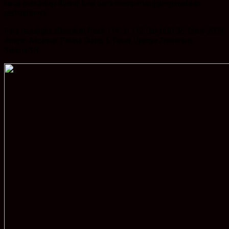
harus mendekap dijeruji besi demi mempertanggungjawabkan
perbuatannya.
Para tersangka dikenakan Pasal 114 Jo 112 Dan UUD 36 Tahun 2009
dengan Ancaman Pidana Diatas 5 Tahun. Ujarnya Frederikus
Salama.SH.