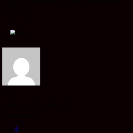
Tersangka
Penulis : Randi
Share
admin
Info Akurat, Sajikan Fakta Sesuai Data
You may also like...
0