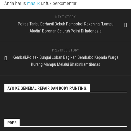
Anda harus
masuk
untuk berkomentar.
NEXT STORY
Polres Tanbu Berhasil Bekuk Pembobol Rekening “Lampu
Aladin” Boronan Seluruh Polisi Di Indonesia
PREVIOUS STORY
Kembali,Polsek Sungai Loban Bagikan Sembako Kepada Warga
Kurang Mampu Melalui Bhabinkamtibmas
AYO KE GENERAL REPAIR DAN BODY PAINTING.
PDPB