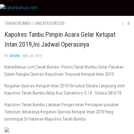
Skip
to
content
TANAH BUMBU
/
UNCATEGORIZED
0
Kapolres Tanbu Pimpin Acara Gelar Ketupat
Intan 2019,Ini Jadwal Operasinya
BY
ADMIN
· MEI 28, 2019
KabarBanua.com,Tanah Bumbu- Polres Tanah Bumbu Gelar Pasukan
Dalam Rangka Operasi Kepolisian Terpusat Ketupat Intan 2019.
Kegiatan Operasi Ketupat Intan 2019 Tersebut Dibuka Langsung oleh
Kapolres Tanah Bumbu Akbp Kus Subiantoro S.I.K .Selasa 28/5/19.
Kapolres Tanah Bumbu Lakukan Pengecekan Persiapan pasukan
Sebelum dibukanya Kegiatan Operasi Ketupat Intan 2019 Yang
bertempat Di Halaman Mapolres Tanah Bumbu.