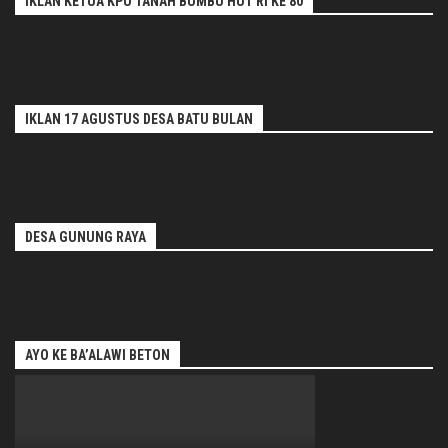
IKLAN KETUA KPU TANAH BUMBU HUT RI KE 80
IKLAN 17 AGUSTUS DESA BATU BULAN
DESA GUNUNG RAYA
AYO KE BA’ALAWI BETON