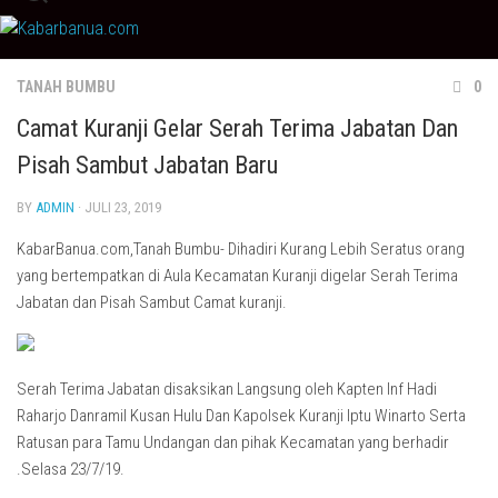
Skip
to
content
TANAH BUMBU
0
Camat Kuranji Gelar Serah Terima Jabatan Dan
Pisah Sambut Jabatan Baru
BY
ADMIN
· JULI 23, 2019
KabarBanua.com,Tanah Bumbu- Dihadiri Kurang Lebih Seratus orang
yang bertempatkan di Aula Kecamatan Kuranji digelar Serah Terima
Jabatan dan Pisah Sambut Camat kuranji.
Serah Terima Jabatan disaksikan Langsung oleh Kapten Inf Hadi
Raharjo Danramil Kusan Hulu Dan Kapolsek Kuranji Iptu Winarto Serta
Ratusan para Tamu Undangan dan pihak Kecamatan yang berhadir
.Selasa 23/7/19.