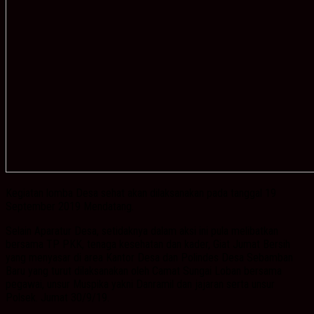
Kegiatan lomba Desa sehat akan dilaksanakan pada tanggal 19
September 2019 Mendatang.
Selain Aparatur Desa, setidaknya dalam aksi ini pula melibatkan
bersama TP PKK, tenaga kesehatan dan kader, Giat Jumat Bersih
yang menyasar di area Kantor Desa dan Polindes Desa Sebamban
Baru yang turut dilaksanakan oleh Camat Sungai Loban bersama
pegawai, unsur Muspika yakni Danramil dan jajaran serta unsur
Polsek. Jumat 30/9/19.