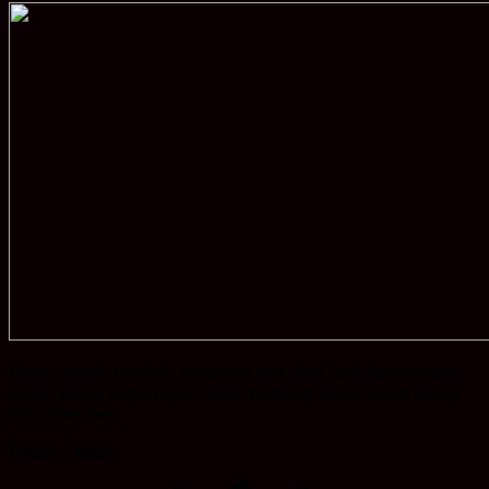
Melalui agenda tersebut, setidaknya para pihak yang dibantu warga
sangat antusia berpartisipasi untuk melakukan Bersih bersih didesa
Sebamban Baru.
Penulis : Randi