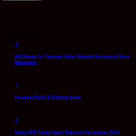
admin
Info Akurat, Sajikan Fakta Sesuai Data
You may also like...
0
UAS Banjar Isi Tausiyah Safari Dakwah Bersama di Desa
Mekarpura
Februari 18, 2022
0
Perayaan Natal di Kalteng Aman
Desember 25, 2018
0
Kakan BPN Tanbu Hadiri Rakornis Pertanahan 2024