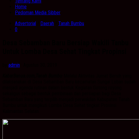
Tentang Kami
Home
Pedoman Media Sibber
Advertorial
/
Daerah
/
Tanah Bumbu
0
Desa Sebamban Baru Bersiap Wakili Tanbu
Untuk Lomba Desa Sehat Tingkat Propinsi
by
admin
· Agustus 30, 2019
KabarBanua.com,Tanah Bumbu
-Melalui Aktivitas Jumat Bersih yang
dilaksanakan di Desa Sebamban Baru kecamatan Sungai Loban sudah
menjadi agenda rutinan dalam bentuk Kegiatan Gotong royong
sekaligus sebagai bentuk pembinaan dan persiapan bagi Desa
Sebamban Baru yang terpilih menjadi perwakilan Kabupaten Tanah
Bumbu untuk mengikuti Lomba Desa Sehat tingkat Provinsi
Kalimantan Selatan.