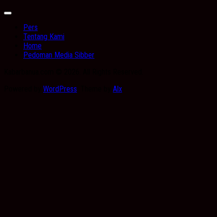
Expand
Menu
Pers
Tentang Kami
Home
Pedoman Media Sibber
Kabarbanua.com © 2026. All Rights Reserved.
Powered by
WordPress
. Theme by
Alx
.