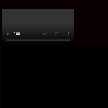
Ayo ke Ba’Alawi Beton