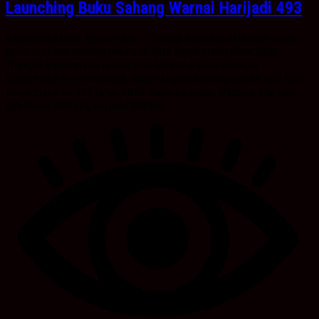
Launching Buku Sahang Warnai Harijadi 493
KabarBanua.com, Banjarmasin – Sebuah buku dan satu buah video
berisi promosi tentang wisata di Kota Banjarmasin diluncurkan
Walikota Banjarmasin H Ibnu Sina bersama Wakil Walikota
Banjarmasin H Hermansyah, dalam kegiatan peringatan harijadi Kota
Banjarmasin ke 493 tahun 2019. Buku, karangan Mansyur, Mursalin,
dan Wisnu Subroto, berjudul Sahang....