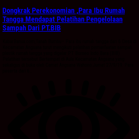
Dongkrak Perekonomian ,Para Ibu Rumah
Tangga Mendapat Pelatihan Pengelolaan
Sampah Dari PT.BIB
KabarBanua.com,Tanah Bumbu– Para ibu rumah tangga dari 6 Desa di
Kecamatan Angsana turut mengikuti pelatihan pemanfaatan sampah
plastik rumah tangga yang digelar PT Borneo Indo Bara (BIB)
Pelatihan tersebut Bertempat di Aula Kecamatan Angsana yang
sekaligus di buka oleh Camat Angsana Wahono.Jumat 27/9/19. Para
peserta dari 6...