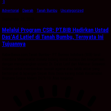
0
Advertorial
/
Daerah
/
Tanah Bumbu
/
Uncategorized
September 25, 2019
Melalui Program CSR: PT.BIB Hadirkan Ustad
Das’Ad Latief di Tanah Bumbu, Ternyata Ini
Tujuannya
KabarBanua.com,Tanah Bumbu– PT Borneo Indobara (BIB) turut
membina Masyaraklat melalui bidang sosial budaya dan keagamaan
dengan mendatangkan ustadz Dr. Da’as Latif dari Makasar Sulawesi
Selatan untuk memberikan tausiah agama atau tablik akbar yang
bertempat di lapangan Sepak Bola Desa karang Indah Kecamatan
Angsana.Selasa Malam 24/9/19. Atas kegiatan...