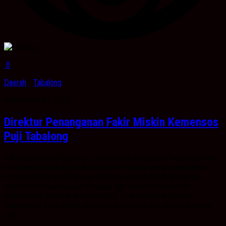
0
Daerah
/
Tabalong
September 29, 2019
Direktur Penanganan Fakir Miskin Kemensos
Puji Tabalong
KabarBanua.com,Tabalong – Pemerintah Kabupaten Tabalong terus
berupaya melakukan pemberantasan terhadap warga yang dinilai
kurang mampu di daerahnya. Berbagai upaya yang dilakukan ini
ternyata mendapat pujian langsung dari Kementerian Sosial
(Kemensos) Republik Indonesia (RI). Ini disampaikan Direktur
Penanganan Fakir Miskin wilayah II Kemensos RI, I Wayan Wirawan,
saat...