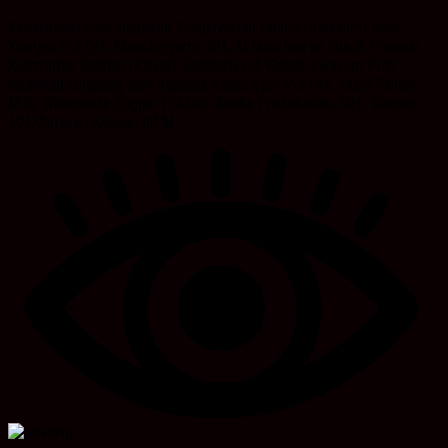
KabarBanua.com,Inspektur Pengawasan Umum (Irwasum) Polri
Komjen Pol Drs. Moechgiyarto, SH., M.Hum hari ini tiba di Provinsi
Kalimantan Selatan (Kalsel). Setiibanya di Kalsel, Irwasum Polri
disambut langsung oleh Kapolda Kalsel Irjen Pol Drs. Yazid Fanani,
M.Si, Wakapolda Brigjen Pol Drs. Aneka Pristafuddin, MH., Danrem
101/Antasari Kolonel Inf M....