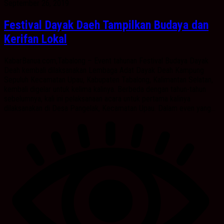
September 26, 2019
Festival Dayak Daeh Tampilkan Budaya dan
Kerifan Lokal
KabarBanua.com,Tabalong – Event tahunan Festival Budaya Dayak
Deah kembali dilaksanakan Lembaga Adat Dayak Deah Kampung
Sepuluh Kecamatan Upau, Kabupaten Tabalong, Kalimantan Selatan,
kembali digelar untuk kelima kalinya. Berbeda dengan tahun-tahun
sebelumnya, kali ini pelaksanaan acara untuk pertama kalinya
dilaksanakan di Desa Pangelak, Kecamatan Upau. Dalam even yang...