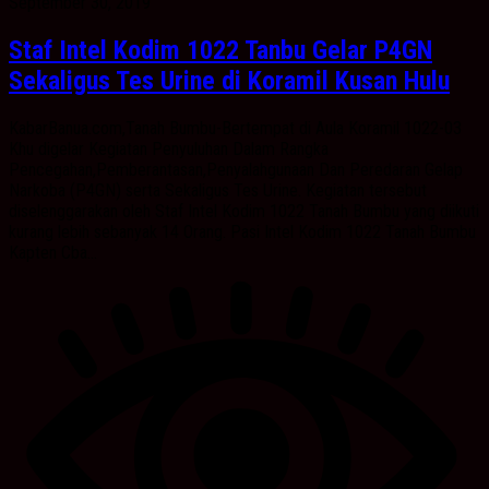
September 30, 2019
Staf Intel Kodim 1022 Tanbu Gelar P4GN
Sekaligus Tes Urine di Koramil Kusan Hulu
KabarBanua.com,Tanah Bumbu-Bertempat di Aula Koramil 1022-03
Khu digelar Kegiatan Penyuluhan Dalam Rangka
Pencegahan,Pemberantasan,Penyalahgunaan Dan Peredaran Gelap
Narkoba (P4GN) serta Sekaligus Tes Urine. Kegiatan tersebut
diselenggarakan oleh Staf Intel Kodim 1022 Tanah Bumbu yang diikuti
kurang lebih sebanyak 14 Orang. Pasi Intel Kodim 1022 Tanah Bumbu
Kapten Cba...