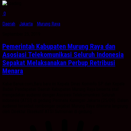
0
Daerah
/
Jakarta
/
Murung Raya
September 25, 2019
Pemerintah Kabupaten Murung Raya dan
Asosiasi Telekomunikasi Seluruh Indonesia
Sepakat Melaksanakan Perbup Retribusi
Menara
KabarBanua.com,Baru baru ini Kepala Dinas Kominfo SP dan Kepala
Badan Pendapatan Daerah Kabupaten Murung Raya beserta staf
mengadakan audiensi dengan Asosiasi Telekomunikasi Seluruh
indonesia (ATSI) di gedung Permata Kuningan Jakarta (25/09). Dalam
audiensi tersebut rombongan pejabat Murung Raya diterima langsung
oleh Direktur Eksekutif ATSI Sutrisman di gedung...