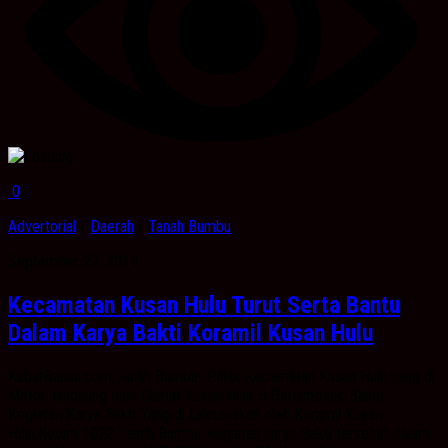
0
Advertorial
/
Daerah
/
Tanah Bumbu
September 27, 2019
Kecamatan Kusan Hulu Turut Serta Bantu
Dalam Karya Bakti Koramil Kusan Hulu
KabarBanua.com,Tanah Bumbu- Pihak Kecamatan Kusan Hulu yang di
Motori langsung oleh Camat Kusan Hulu H.Herlambang Bantu
Kegiatan Karya Bakti Yang di Laksanakan oleh Koramil Kusan
Hulu,Kodim 1022 Tanah Bumbu. kegiatan karya Bakti tersebut dalam