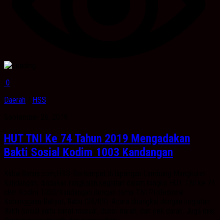
0
Daerah
/
HSS
September 26, 2019
HUT TNI Ke 74 Tahun 2019 Mengadakan
Bakti Sosial Kodim 1003 Kandangan
KabarBanua.com,HSS-Bertempat di lapangan Lambung Mangkurat
Kandangan, diadakan rangkaian kegiatan dalam rangka HUT TNI ke 74
oleh Kodim 1003/Kandangan dengan tema TNI Profesional
Kebanggaan Rakyat, Rabu (25/09). Acara dirangkai dengan kegiatan
Bakti Sosial yaitu sunat massal, donor darah, dan cek darah. Juga diisi