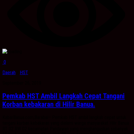
0
Daerah
/
HST
September 26, 2019
Pemkab HST Ambil Langkah Cepat Tangani
Korban kebakaran di Hilir Banua.
KabarBanua.com,Barabai– Pemkab HST ambil langkah cepat untuk
tangani korban kebakaran yang dialami warga masyarakat Hilir Banua
RT 02 RW 02 kecamatan Pandawan yang menghanguskan sebanyak