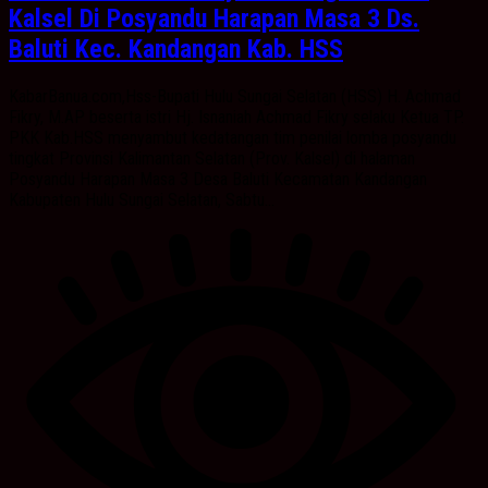
Kalsel Di Posyandu Harapan Masa 3 Ds.
Baluti Kec. Kandangan Kab. HSS
KabarBanua.com,Hss-Bupati Hulu Sungai Selatan (HSS) H. Achmad
Fikry, M.AP beserta istri Hj. Isnaniah Achmad Fikry selaku Ketua TP.
PKK Kab.HSS menyambut kedatangan tim penilai lomba posyandu
tingkat Provinsi Kalimantan Selatan (Prov. Kalsel) di halaman
Posyandu Harapan Masa 3 Desa Baluti Kecamatan Kandangan
Kabupaten Hulu Sungai Selatan, Sabtu...