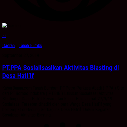
0
Daerah
/
Tanah Bumbu
September 27, 2019
PT.PPA Sosialisasikan Aktivitas Blasting di
Desa Hati’if
KabarBanua.com,Tanah Bumbu– PT.Putra Perkasa Abadi ( PPA ) Site
dari PT.Borneo Indobara ( PT.BIB ) Lakukan Sosialisasi Aktivitas
Blasting di Desa Hati’if Kecamatan Kusan Hulu. Jumat 27/9/19.
Sosialisasi Tersebut dihadiri oleh para Warga Desa Hati’if yang
bertempat di Gedung Serbaguna Desa Hati’if. Dalam Kegiatan
Sosalisasi Aktivitas Blasting...