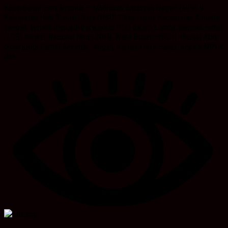
KabarBanua.com,Amuntai – Madrasah Ibtidayah Negeri (MIN) 9
Kabupaten Hulu Sungai Utara (HSU) Desa Harus Kecamatan Amuntai
Tengah, terpilih menjadi perwakilan HSU dalam Lomba Sekolah Sehat
(LSS) tingkat Nasional tahun 2019. Wakil Bupati HSU H. Husairi Abdi
didampingi Camat Amuntai Tengah, Kepala Desa Harus, Kepala MIN 9
dan...