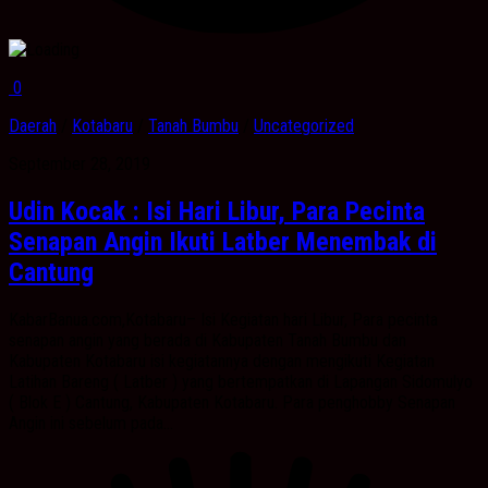
0
Daerah
/
Kotabaru
/
Tanah Bumbu
/
Uncategorized
September 28, 2019
Udin Kocak : Isi Hari Libur, Para Pecinta
Senapan Angin Ikuti Latber Menembak di
Cantung
KabarBanua.com,Kotabaru– Isi Kegiatan hari Libur, Para pecinta
senapan angin yang berada di Kabupaten Tanah Bumbu dan
Kabupaten Kotabaru isi kegiatannya dengan mengikuti Kegiatan
Latihan Bareng ( Latber ) yang bertempatkan di Lapangan Sidomulyo
( Blok E ) Cantung, Kabupaten Kotabaru. Para penghobby Senapan
Angin ini sebelum pada...