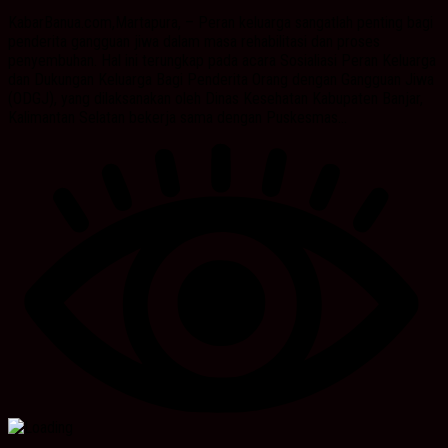
KabarBanua.com,Martapura, – Peran keluarga sangatlah penting bagi
penderita gangguan jiwa dalam masa rehabilitasi dan proses
penyembuhan. Hal ini terungkap pada acara Sosialiasi Peran Keluarga
dan Dukungan Keluarga Bagi Penderita Orang dengan Gangguan Jiwa
(ODGJ), yang dilaksanakan oleh Dinas Kesehatan Kabupaten Banjar,
Kalimantan Selatan bekerja sama dengan Puskesmas...