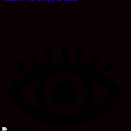
KabarBanua.com,Tanah Bumbu – Satpol PP Dan Damkar Kabupaten
Tanah Bumbu Lakukan Penertiban di Wilayah Kecamatan Satui.
Kegiatan tersebut Dalam rangka penegakan Peraturan Daerah Nomor
8 tahun 2018 tentang Penyelenggaraan Kepariwisataan. Satpol PP
dan Damkar juga melibatkan Pemerintah Kecamatan Satui dalan
kegiatan itu. Dalam Perda Nomor 8 tersebut...