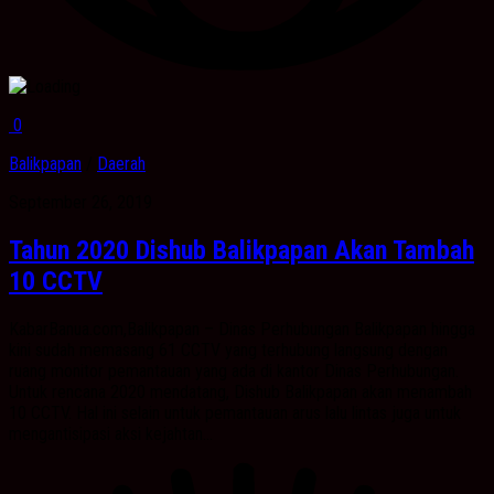
0
Balikpapan
/
Daerah
September 26, 2019
Tahun 2020 Dishub Balikpapan Akan Tambah
10 CCTV
KabarBanua.com,Balikpapan – Dinas Perhubungan Balikpapan hingga
kini sudah memasang 61 CCTV yang terhubung langsung dengan
ruang monitor pemantauan yang ada di kantor Dinas Perhubungan.
Untuk rencana 2020 mendatang, Dishub Balikpapan akan menambah
10 CCTV. Hal ini selain untuk pemantauan arus lalu lintas juga untuk
mengantisipasi aksi kejahtan...