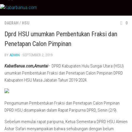
Skip
to
content
DAERAH
/
HSU
0
Dprd HSU umumkan Pembentukan Fraksi dan
Penetapan Calon Pimpinan
BY
ADMIN
· SEPTEMBER 2, 2019
KabarBanua.com,Amuntai
– DPRD Kabupaten Hulu Sungai Utara (HSU)
umumkan Pembentukan Fraksi dan Penetapan Calon Pimpinan DPRD
Kabupaten HSU Masa Jabatan Tahun 2019-2024.
Pengumuman Pembentukan Fraksi dan Penetapan Calon Pimpinan
DPRD HSU disampaikan dalam Rapat Paripurna DPRD, Senin (2/9).
Sebelum memulai rapat paripurna, Ketua Sementara DPRD HSU Almien
Ashar Safari menyampaikan bahwa sehubungan dengan belum