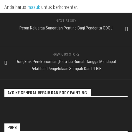
Anda harus
masuk
untuk berkomentar.
NEXT STORY
Peran Keluarga Sangatlah Penting Bagi Penderita ODGJ
PREVIOUS STORY
Dongkrak Perekonomian ,Para Ibu Rumah Tangga Mendapat
Pelatihan Pengelolaan Sampah Dari PT.BIB
AYO KE GENERAL REPAIR DAN BODY PAINTING.
PDPB