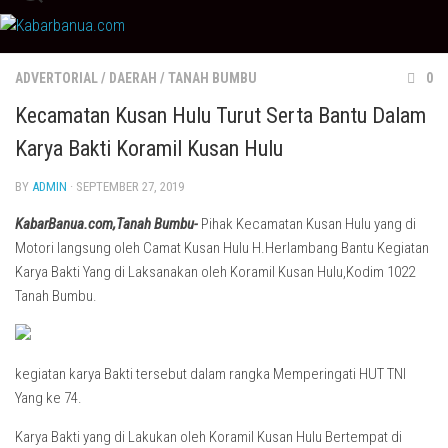
Skip
to
content
ADVERTORIAL
/
DAERAH
/
TANAH BUMBU
0
Kecamatan Kusan Hulu Turut Serta Bantu Dalam
Karya Bakti Koramil Kusan Hulu
BY
ADMIN
· SEPTEMBER 27, 2019
KabarBanua.com,Tanah Bumbu-
Pihak Kecamatan Kusan Hulu yang di
Motori langsung oleh Camat Kusan Hulu H.Herlambang Bantu Kegiatan
Karya Bakti Yang di Laksanakan oleh Koramil Kusan Hulu,Kodim 1022
Tanah Bumbu.
kegiatan karya Bakti tersebut dalam rangka Memperingati HUT TNI
Yang ke 74.
Karya Bakti yang di Lakukan oleh Koramil Kusan Hulu Bertempat di