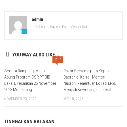
admin
Info Akurat, Sajikan Fakta Sesuai Data
YOU MAY ALSO LIKE...
0
Segera Rampung, Masjid
Rakor Bersama para Kepala
Apung Program CSR PT BIB
Daerah di Kalsel, Menteri
Bakal Diresmikan 26 November
Nusron: Penentuan Lokasi LP2B
2023 Mendatang
Menjadi Kewenangan Daerah
NOVEMBER 23, 2023
MEI 18, 2026
TINGGALKAN BALASAN