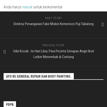
Anda harus
masuk
untuk berkomentar.
NEXT STORY
Direktur Penanganan Fakir Miskin Kemensos Puji Tabalong
PREVIOUS STORY
Udin Kocak : Isi Hari Libur, Para Pecinta Senapan Angin Ikuti
Latber Menembak di Cantung
AYO KE GENERAL REPAIR DAN BODY PAINTING.
PDPB