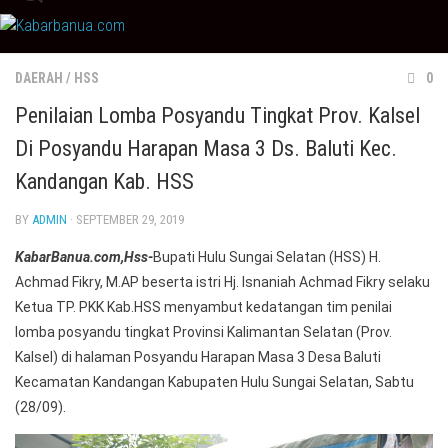
Skip
to
content
DAERAH
/
HSS
0
Penilaian Lomba Posyandu Tingkat Prov. Kalsel
Di Posyandu Harapan Masa 3 Ds. Baluti Kec.
Kandangan Kab. HSS
BY
ADMIN
· SEPTEMBER 29, 2019
KabarBanua.com,Hss-
Bupati Hulu Sungai Selatan (HSS) H.
Achmad Fikry, M.AP beserta istri Hj. Isnaniah Achmad Fikry selaku
Ketua TP. PKK Kab.HSS menyambut kedatangan tim penilai
lomba posyandu tingkat Provinsi Kalimantan Selatan (Prov.
Kalsel) di halaman Posyandu Harapan Masa 3 Desa Baluti
Kecamatan Kandangan Kabupaten Hulu Sungai Selatan, Sabtu
(28/09).