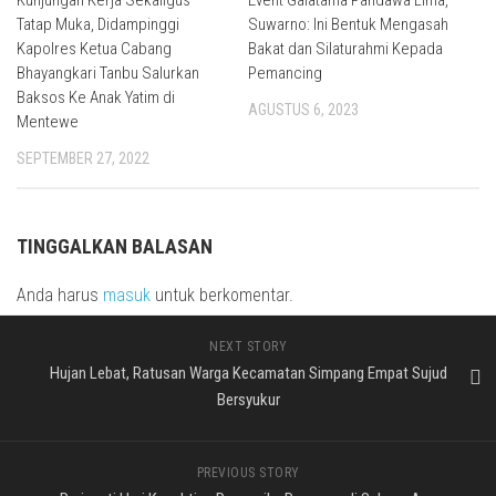
Kunjungan Kerja Sekaligus
Event Galatama Pandawa Lima,
Tatap Muka, Didampinggi
Suwarno: Ini Bentuk Mengasah
Kapolres Ketua Cabang
Bakat dan Silaturahmi Kepada
Bhayangkari Tanbu Salurkan
Pemancing
Baksos Ke Anak Yatim di
AGUSTUS 6, 2023
Mentewe
SEPTEMBER 27, 2022
TINGGALKAN BALASAN
Anda harus
masuk
untuk berkomentar.
NEXT STORY
Hujan Lebat, Ratusan Warga Kecamatan Simpang Empat Sujud
Bersyukur
PREVIOUS STORY