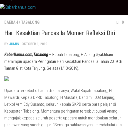
Skip
to
content
DAERAH
/
TABALONG
0
Hari Kesaktian Pancasila Momen Refleksi Diri
BY
ADMIN
· OKTOBER 1, 2019
KabarBanua.com,
Tabalong
– Bupati Tabalong, H Anang Syakhfiani
memimpin upacara Peringatan Hari Kesaktian Pancasila Tahun 2019 di
Taman Giat Kota Tanjung, Selasa (1/10/2019).
Upacara tersebut dihadiri di antaranya, Wakil Bupati Tabalong, H
Mawardi, Kepala DPRD Tabalong, H Mustafa, Dandim 1008 Tanjung,
Letkol Arm Edy Susanto, seluruh kepala SKPD serta para pelajar di
Kabupaten Tabalong. Momentum peringatan tersebut bupati Anang
mengajak kepada seluruh peserta upacara untuk mendoakan seluruh
pahlawan yang sudah gugur. “Semoga pahlawan yang mendahului kita