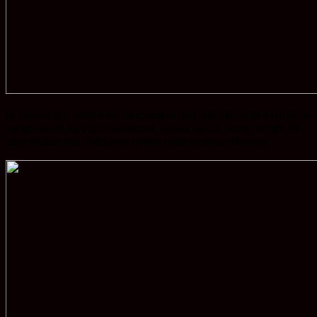
Ini sebenarnya sudah kami Rencanakan jauh jauh hari untuk kejutan ini,
namun hari ini baru bisa terlaksana. Karena hari ini Teman teman TNI
yang dikusan hulu Pada baru terlihat pada ngumpul dikoramil.