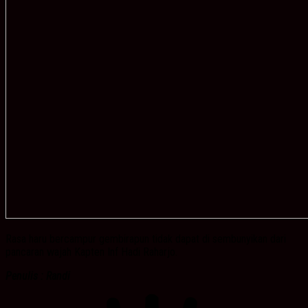
Rasa haru bercampur gembirapun tidak dapat di sembunyikan dari
pancaran wajah Kapten Inf Hadi Raharjo.
Penulis : Randi