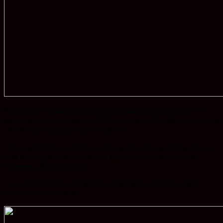
Yang nyata ini adalah sebagai Bentuk Bahwa Antara TNI dan Polri
serta Aparatur Sipil Negara ( ASN ) tidak dapat dipisahkan antara satu
dan lainnya. Ungkap Iptu Abdul Halim SE.
Semantara itu Komandan Koramil Kusan Hulu Kapten Inf Hadi Raharjo
tidak menyangka bahwa Akan ada kejutan seperti ini oleh para
Kapolsek dan Camat Kuranji.
Jujur saya tidak menyangka akan ada kejutan seperti ini ungkap
Kapten Inf Hadi Raharjo.