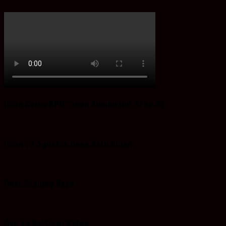
Iklan Ketua KPU Tanah Bumbu Hut RI ke 80
Iklan 17 Agustus Desa Batu Bulan
Desa Gunung Raya
Ayo ke Ba’Alawi Beton