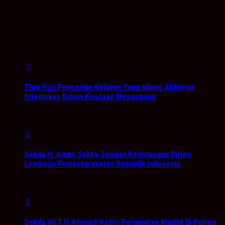
admin
Info Akurat, Sajikan Fakta Sesuai Data
You may also like...
0
Tiga Hari Pencarian Nelayan Yang hilang Akhirnya
Ditemukan Dalam Keadaan Mengapung
Januari 22, 2021
0
Sekda H. Ambo Sakka Sambut Kedatangan Dirjen
Lembaga Pemasyarakatan Republik Indonesia
Mei 17, 2022
0
Sekda HST H.Atamzil Hadiri Peringatan Maulid Di Polres