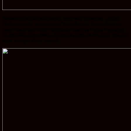
Sebenarnya kejutan ini ingin kami laksanakan tepat pada Tanggal 5
Oktober kemarin. Namun karena Teman teman TNI yang berada di
kusan Hulu ini pada sibuk Melaksankan tugasnya masing masing jadi
terpaksa kita undur dan kita Laksanakan pada hari ini ungkap Kapolsek
Kusan Hulu Iptu Abdul Halim SE.