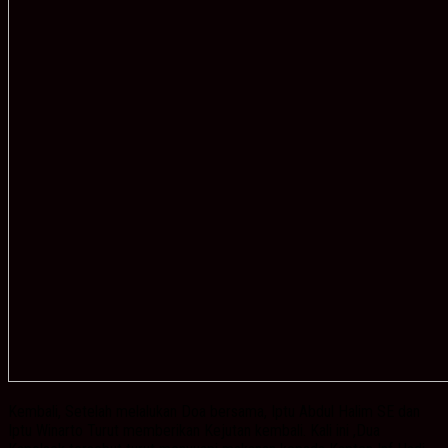
Kembali, Setelah melalukan Doa bersama, Iptu Abdul Halim SE dan
Iptu Winarto Turut memberikan Kejutan kembali. Kali ini ,Dua