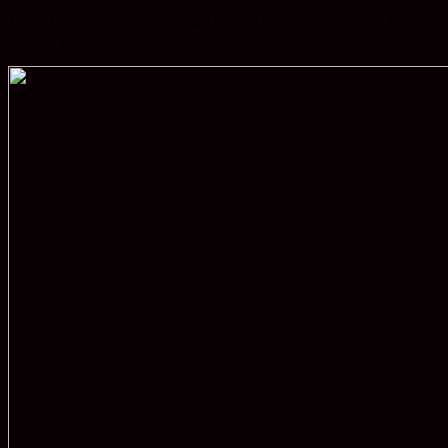
Terlihat, Rasa kaget Bercampur Harupun dirasakan oleh Para Anggota
Koramil yang Berada di markas Koramil Kusan Hulu.