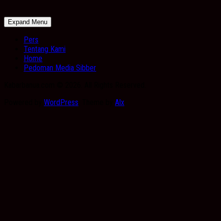
Expand Menu
Pers
Tentang Kami
Home
Pedoman Media Sibber
Kabarbanua.com © 2026. All Rights Reserved.
Powered by
WordPress
. Theme by
Alx
.