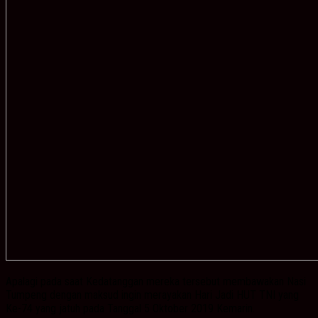
Apalagi pada saat Kedatanggan mereka tersebut membawakan Nasi
Tumpeng dengan maksud ingin merayakan Hari Jadi HUT TNI yang
Ke-74 yang jatuh pada Tanggal 5 Oktober 2019 Kemarin.