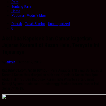
Pers
Tentang Kami
Home
Pedoman Media Sibber
Daerah
/
Tanah Bumbu
/
Uncategorized
0
Aksi Dua Kapolsek Dan Camat kagetkan
Jajaran Koramil di Kusan Hulu, Ternyata Ini
Tujuannya
by
admin
· Oktober 7, 2019
Kabarbanua.com,Tanah Bumbu
– Para Anggota TNI yang Bertugas di
Koramil Kusan Hulu dikejutkan oleh aksi Kapolsek Kusan Hulu Iptu
Abdul Halim SE Dan Kapolsek Kuranji Iptu Winarto serta Camat
Kuranji Syamsir pada saat mendatanggi Markas Koramil Kusan Hulu.
Senin 7/10/19.