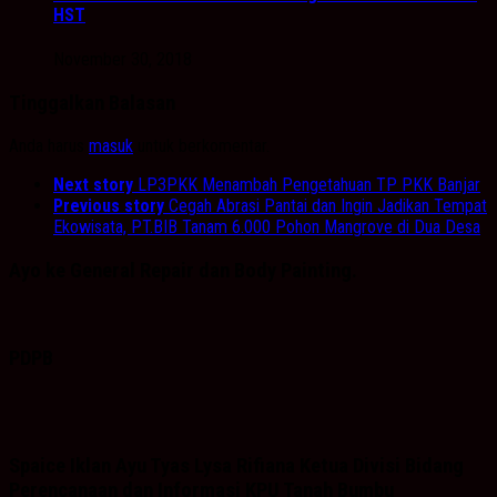
HST
November 30, 2018
Tinggalkan Balasan
Anda harus
masuk
untuk berkomentar.
Next story
LP3PKK Menambah Pengetahuan TP PKK Banjar
Previous story
Cegah Abrasi Pantai dan Ingin Jadikan Tempat
Ekowisata, PT.BIB Tanam 6.000 Pohon Mangrove di Dua Desa
Ayo ke General Repair dan Body Painting.
PDPB
Spaice Iklan Ayu Tyas Lysa Rifiana Ketua Divisi Bidang
Perencanaan dan Informasi KPU Tanah Bumbu