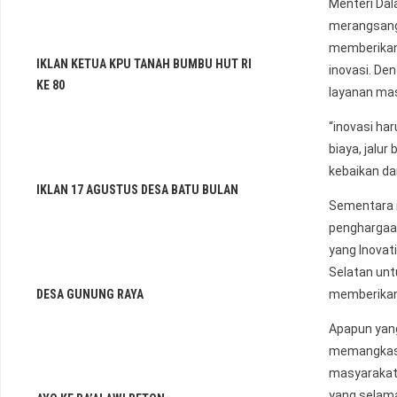
Menteri Dal
merangsang 
memberikan
IKLAN KETUA KPU TANAH BUMBU HUT RI
inovasi. De
KE 80
layanan mas
“inovasi ha
biaya, jalu
kebaikan d
IKLAN 17 AGUSTUS DESA BATU BULAN
Sementara i
penghargaa
yang Inovat
Selatan unt
DESA GUNUNG RAYA
memberikan 
Apapun yang
memangkas 
masyarakat
yang selama