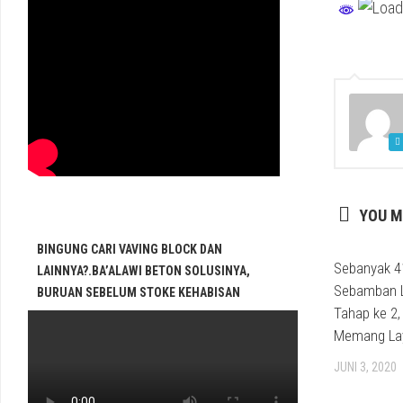
YOU M
BINGUNG CARI VAVING BLOCK DAN
Sebanyak 4
LAINNYA?.BA’ALAWI BETON SOLUSINYA,
Sebamban 
BURUAN SEBELUM STOKE KEHABISAN
Tahap ke 2,
Memang La
JUNI 3, 2020