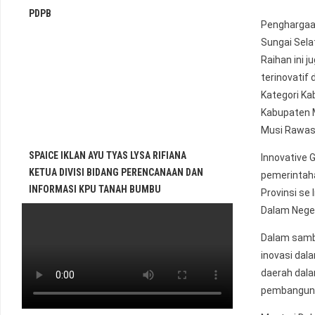
PDPB
Penghargaan
Sungai Sela
Raihan ini 
terinovatif
Kategori Ka
Kabupaten 
Musi Rawas
SPAICE IKLAN AYU TYAS LYSA RIFIANA
Innovative 
KETUA DIVISI BIDANG PERENCANAAN DAN
pemerintaha
INFORMASI KPU TANAH BUMBU
Provinsi se
Dalam Neger
Dalam sambu
inovasi dal
daerah dal
pembanguna