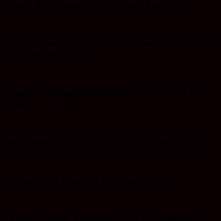
Saladri: Iklan Ucapan Hari Jadi Tanah Bumbu ke 22
Harga Ekonomis Dengan Produk Berkualitas SNI, Buruan
Ayo ke Ba’Alwi Beton
Ucapan Iklan Kepala Desa Dan Ketua TP PKK Desa Batu
Bulan
Desa Mangkalapi: Iklan Hari Jadi Tanah Bumbu ke 22
Suriansyah AR: Iklan Hari Jadi Tanbu ke 22
I Wayan Sudarma :Iklan Ucapan Hari Jadi Tanbu ke 22