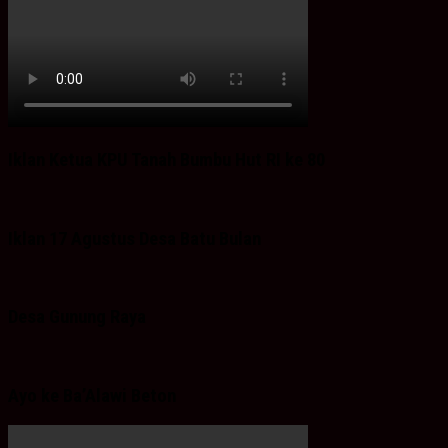
Iklan Ketua KPU Tanah Bumbu Hut RI ke 80
Iklan 17 Agustus Desa Batu Bulan
Desa Gunung Raya
Ayo ke Ba’Alawi Beton