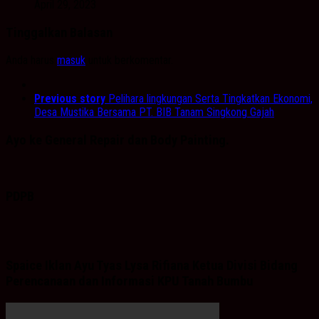
April 29, 2023
Tinggalkan Balasan
Anda harus
masuk
untuk berkomentar.
Previous story
Pelihara lingkungan Serta Tingkatkan Ekonomi,
Desa Mustika Bersama PT. BIB Tanam Singkong Gajah
Ayo ke General Repair dan Body Painting.
PDPB
Spaice Iklan Ayu Tyas Lysa Rifiana Ketua Divisi Bidang
Perencanaan dan Informasi KPU Tanah Bumbu