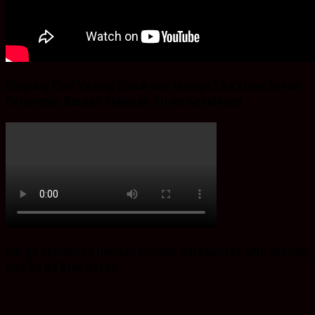
Bingung Cari Vaving Block dan lainnya?.Ba’Alawi Beton
Solusinya, Buruan Sebelum Stoke Kehabisan
Harga Ekonomis Dengan Produk Berkualitas SNI, Buruan
Ayo ke Ba’Alwi Beton