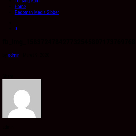
Tentang Kami
Home
Pedoman Media Sibber
0
fb_img_158372478427732545807173769768
by
admin
· Maret 9, 2020
Share
admin