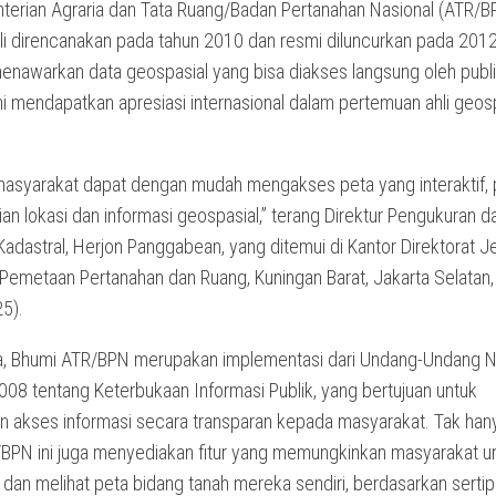
terian Agraria dan Tata Ruang/Badan Pertanahan Nasional (ATR/BPN
li direncanakan pada tahun 2010 dan resmi diluncurkan pada 201
nawarkan data geospasial yang bisa diakses langsung oleh publi
ni mendapatkan apresiasi internasional dalam pertemuan ahli geosp
n masyarakat dapat dengan mudah mengakses peta yang interaktif,
ian lokasi dan informasi geospasial,” terang Direktur Pengukuran d
adastral, Herjon Panggabean, yang ditemui di Kantor Direktorat J
 Pemetaan Pertanahan dan Ruang, Kuningan Barat, Jakarta Selatan
5).
, Bhumi ATR/BPN merupakan implementasi dari Undang-Undang 
008 tentang Keterbukaan Informasi Publik, yang bertujuan untuk
 akses informasi secara transparan kepada masyarakat. Tak hanya
BPN ini juga menyediakan fitur yang memungkinkan masyarakat u
dan melihat peta bidang tanah mereka sendiri, berdasarkan sertip