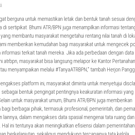
i.
angat berguna untuk memastikan letak dan bentuk tanah sesuai den
ra di sertipikat. Bhumi ATR/BPN juga menampilkan informasi tenta
, yang membantu masyarakat mengetahui rentang nilai tanah di lok
ami memberikan kemudahan bagi masyarakat untuk mengecek pos
n informasi terkait tanah mereka. Jika ada perbedaan dengan data
mi.atrbpn, masyarakat bisa langsung melapor ke Kantor Pertanaha
tau menyampaikan melalui #TanyaATRBPN,” tambah Herjon Pangg
ngakses platform ini, masyarakat diminta untuk menyetujui discl
l sebagai bentuk pengingat pentingnya keakuratan informasi yang
 Selain untuk masyarakat umum, Bhumi ATR/BPN juga memberikan
bagi berbagai pihak, termasuk profesional, pemerintah, dan pem
n lainnya, dalam mengakses data spasial mengenai tata ruang dan
 Hal ini tentunya akan meningkatkan efisiensi dalam pemerintahan
n berkelanjutan, sekaligus mendukung tercapainya tata kelola