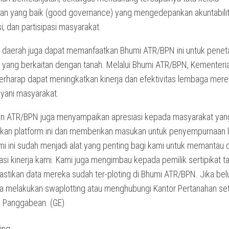
an yang baik (good governance) yang mengedepankan akuntabilit
i, dan partisipasi masyarakat.
 daerah juga dapat memanfaatkan Bhumi ATR/BPN ini untuk pene
k yang berkaitan dengan tanah. Melalui Bhumi ATR/BPN, Kementeri
rharap dapat meningkatkan kinerja dan efektivitas lembaga mer
yani masyarakat.
n ATR/BPN juga menyampaikan apresiasi kepada masyarakat yang
an platform ini dan memberikan masukan untuk penyempurnaan l
umi ini sudah menjadi alat yang penting bagi kami untuk memantau 
si kinerja kami. Kami juga mengimbau kepada pemilik sertipikat t
stikan data mereka sudah ter-ploting di Bhumi ATR/BPN. Jika bel
a melakukan swaplotting atau menghubungi Kantor Pertanahan se
n Panggabean. (GE)