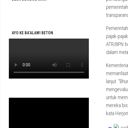
pemerintah
transparans
Pemerintah
AYO KE BA’ALAWI BETON
pajak-paja
ATR/BPN be
dalam mela
Kementeria
memanfaatk
lanjut. “Bh
mengevalua
untuk mema
mereka bis
kata Herjo