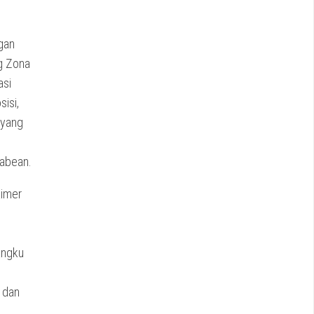
gan
ng Zona
asi
isi,
 yang
n
abean.
aimer
angku
 dan