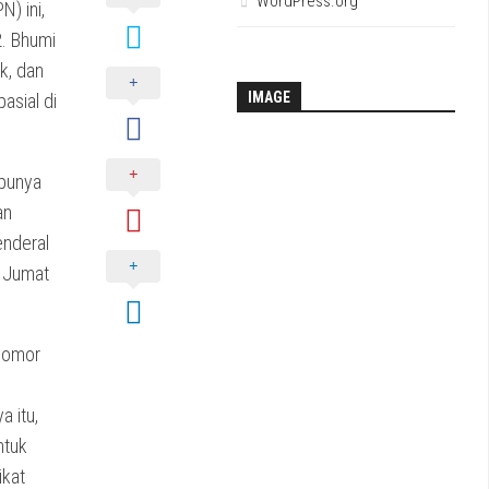
WordPress.org
) ini,
2. Bhumi
k, dan
IMAGE
asial di
 punya
an
enderal
, Jumat
Nomor
 itu,
ntuk
ikat