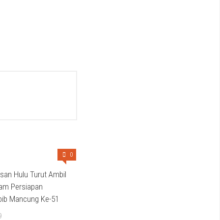
0
san Hulu Turut Ambil
lam Persiapan
bib Mancung Ke-51
9