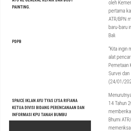
AYO KE GENERAL REPAIR DAN BODY
oleh Kemen
PAINTING.
pertama ka
ATR/BPN me
baru-baru i
Bali.
PDPB
“Kita ingi
alat pencar
Pemetaan K
Survei dan
(24/01/202
Menurutnya
SPAICE IKLAN AYU TYAS LYSA RIFIANA
14 Tahun 2
KETUA DIVISI BIDANG PERENCANAAN DAN
memberikan
INFORMASI KPU TANAH BUMBU
Bhumi ATR/
memeriksa 