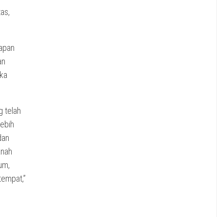
as,
tapan
an
eka
 telah
ebih
dan
anah
um,
tempat,”