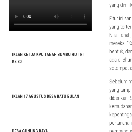
yang dimilik
Fitur ini s
yang terte
Nilai Tanah
mereka. “K
bentuk, da
IKLAN KETUA KPU TANAH BUMBU HUT RI
ada di Bhu
KE 80
setempat a
Sebelum me
yang tampi
IKLAN 17 AGUSTUS DESA BATU BULAN
diberikan.
kemudahan 
kepentinga
pertanahan.
pembanguna
DESA GUNUNG RAYA