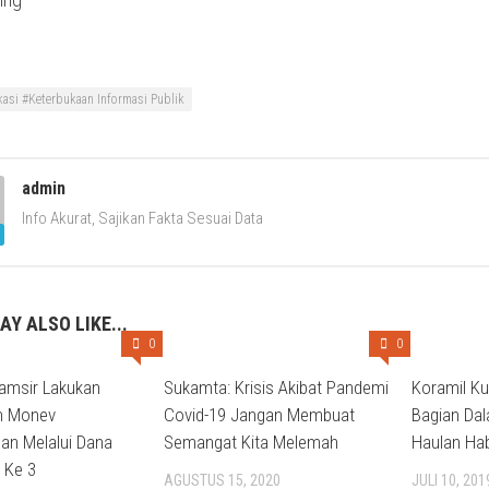
kasi #Keterbukaan Informasi Publik
admin
Info Akurat, Sajikan Fakta Sesuai Data
AY ALSO LIKE...
0
0
yamsir Lakukan
Sukamta: Krisis Akibat Pandemi
Koramil Ku
n Monev
Covid-19 Jangan Membuat
Bagian Da
n Melalui Dana
Semangat Kita Melemah
Haulan Ha
 Ke 3
AGUSTUS 15, 2020
JULI 10, 201