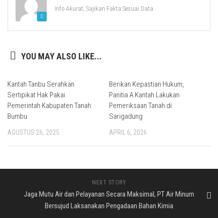
Info Akurat, Sajikan Fakta Sesuai Data
YOU MAY ALSO LIKE...
Kantah Tanbu Serahkan
Berikan Kepastian Hukum,
Sertipikat Hak Pakai
Panitia A Kantah Lakukan
Pemerintah Kabupaten Tanah
Pemeriksaan Tanah di
Bumbu
Sarigadung
AGUSTUS 26, 2025
APRIL 6, 2026
NEXT STORY
Jaga Mutu Air dan Pelayanan Secara Maksimal, PT Air Minum
Bersujud Laksanakan Pengadaan Bahan Kimia