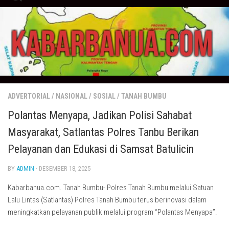
Skip
to
content
ADVERTORIAL
/
NASIONAL
/
SOSIAL
/
TANAH BUMBU
Polantas Menyapa, Jadikan Polisi Sahabat
Masyarakat, Satlantas Polres Tanbu Berikan
Pelayanan dan Edukasi di Samsat Batulicin
BY
ADMIN
· DESEMBER 18, 2025
Kabarbanua.com. Tanah Bumbu- Polres Tanah Bumbu melalui Satuan
Lalu Lintas (Satlantas) Polres Tanah Bumbu terus berinovasi dalam
meningkatkan pelayanan publik melalui program “Polantas Menyapa”.