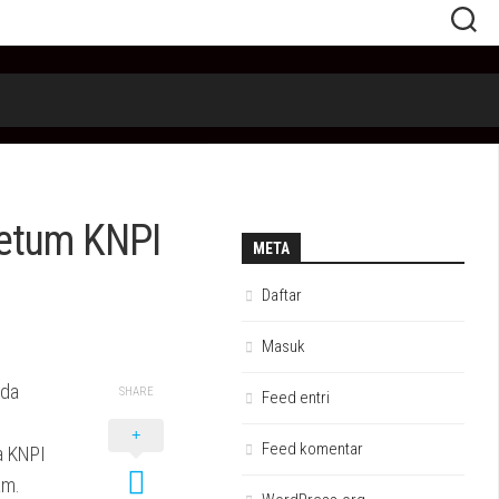
Ketum KNPI
META
Daftar
Masuk
uda
SHARE
Feed entri
Feed komentar
a KNPI
am.