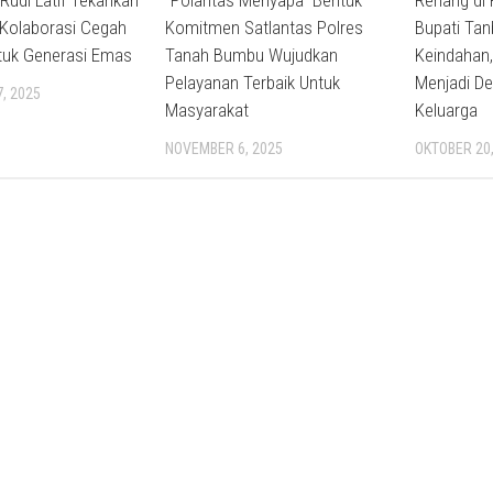
 Rudi Latif Tekankan
“Polantas Menyapa” Bentuk
Renang di 
 Kolaborasi Cegah
Komitmen Satlantas Polres
Bupati Tan
ntuk Generasi Emas
Tanah Bumbu Wujudkan
Keindahan,
Pelayanan Terbaik Untuk
Menjadi De
, 2025
Masyarakat
Keluarga
NOVEMBER 6, 2025
OKTOBER 20,