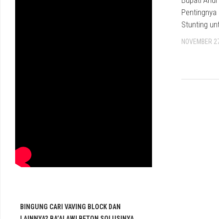
Bupati Andi
Pentingnya
Stunting u
NOVEMBER 27
BINGUNG CARI VAVING BLOCK DAN
LAINNYA?.BA’ALAWI BETON SOLUSINYA,