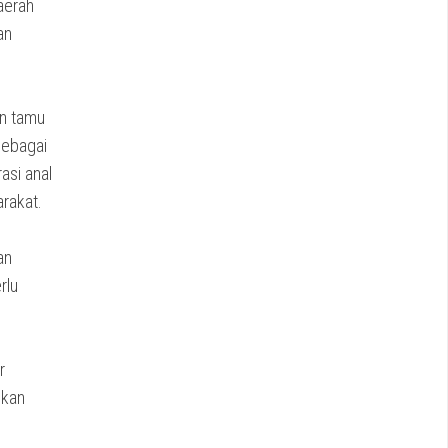
aerah
an
an tamu
sebagai
asi anal
rakat.
an
rlu
r
ukan