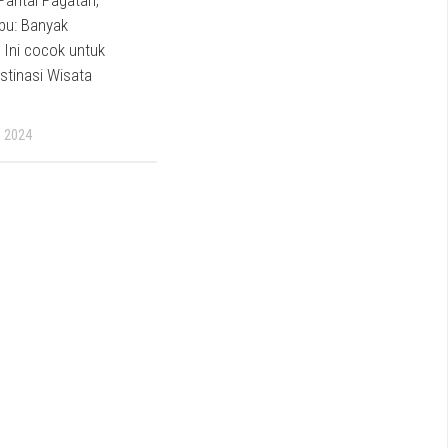
Pantai Pagatan,
bu: Banyak
 Ini cocok untuk
stinasi Wisata
 2024