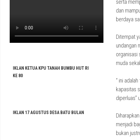
serta memp
dan mampu 
berdaya sa
Ditempat y
undangan m
organisasi
muda sekal
IKLAN KETUA KPU TANAH BUMBU HUT RI
KE 80
“ ini adal
kapasitas s
diperluas” 
IKLAN 17 AGUSTUS DESA BATU BULAN
Diharapkan 
menjadi ba
bukan just