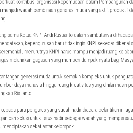
erkuat kontribusi organisasi kepemudaan dalam Pembangunan d
menjadi wadah pembinaan generasi muda yang aktif, produktif d
ing.
ang sama Ketua KNPI Andi Rustianto dalam sambutanya di hadap
engatakan, kepengurusan baru tidak ingin KNPI sekedar dikenal 
 seremonial , menurutnya KNPI harus mampu menjadi ruang kolabor
igus melahirkan gagasan yang memberi dampak nyata bagi Masya
ah tantangan generasi muda untuk semakin kompleks untuk penguat
umber daya manusia hingga ruang kreativitas yang dinilai masih pe
ungkap Ristianto.
kepada para pengurus yang sudah hadir diacara pelantikan ini aga
gian dari solusi untuk terus hadir sebagai wadah yang mempersat
ru menciptakan sekat antar kelompok.