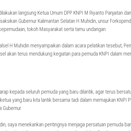
 dilakukan langsung Ketua Umum DPP KNPI M Riyanto Panjaitan da
isaksikan Gubernur Kalimantan Selatan H Muhidin, unsur Forkopimd
 kepemudaan, tokoh Masyarakat serta tamu undangan.
alsel H Muhidin menyampaikan dalam acara pelatikan tesebut, Pe
alsel akan terus mendukung kegiatan para pemuda KNPI dalam m
arap kepada seluruh pemuda yang baru dilantik, agar terus bersat
etua yang baru kita lantik bersama tadi dalam memajukan KNPI Pr
ta Gubernur.
idin, saya menekankan pentingnya menjaga persatuan pemuda ba