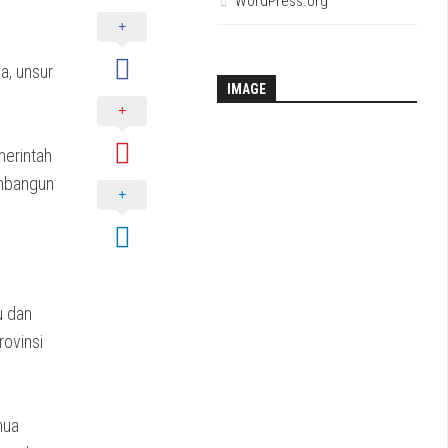
WordPress.org
n
a, unsur
IMAGE
merintah
enbangun
u dan
ovinsi
nua