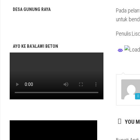
DESA GUNUNG RAYA
Pada pelanti
untuk bend
Penulis:Lis
AYO KE BA’ALAWI BETON
YOU M