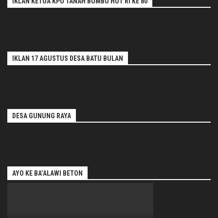
IKLAN KETUA KPU TANAH BUMBU HUT RI KE 80
IKLAN 17 AGUSTUS DESA BATU BULAN
DESA GUNUNG RAYA
AYO KE BA’ALAWI BETON