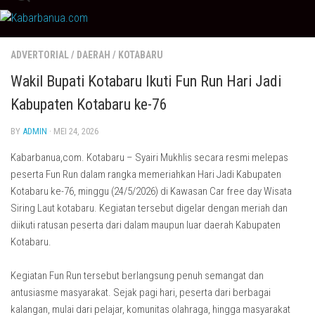
Skip
to
content
ADVERTORIAL
/
DAERAH
/
KOTABARU
Wakil Bupati Kotabaru Ikuti Fun Run Hari Jadi
Kabupaten Kotabaru ke-76
BY
ADMIN
· MEI 24, 2026
Kabarbanua,com. Kotabaru – Syairi Mukhlis secara resmi melepas
peserta Fun Run dalam rangka memeriahkan Hari Jadi Kabupaten
Kotabaru ke-76, minggu (24/5/2026) di Kawasan Car free day Wisata
Siring Laut kotabaru. Kegiatan tersebut digelar dengan meriah dan
diikuti ratusan peserta dari dalam maupun luar daerah Kabupaten
Kotabaru.
Kegiatan Fun Run tersebut berlangsung penuh semangat dan
antusiasme masyarakat. Sejak pagi hari, peserta dari berbagai
kalangan, mulai dari pelajar, komunitas olahraga, hingga masyarakat