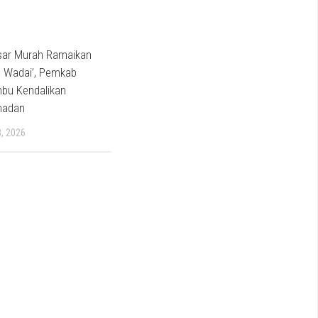
asar Murah Ramaikan
al Wadai’, Pemkab
bu Kendalikan
madan
, 2026