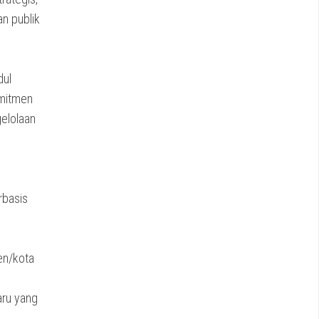
n publik
dul
omitmen
elolaan
rbasis
en/kota
aru yang