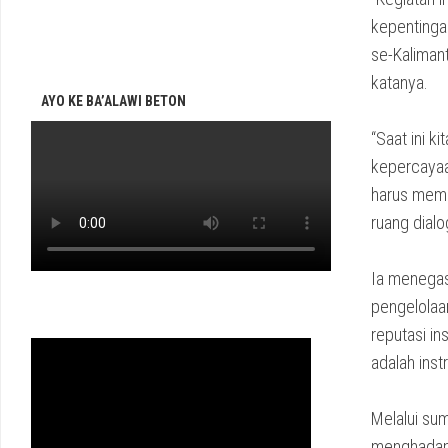
kepentinga
se-Kalimant
katanya.
AYO KE BA’ALAWI BETON
‎“Saat ini
kepercayaan
harus meme
ruang dialo
‎Ia menegas
pengelolaan
reputasi in
adalah inst
‎Melalui s
menghadapi