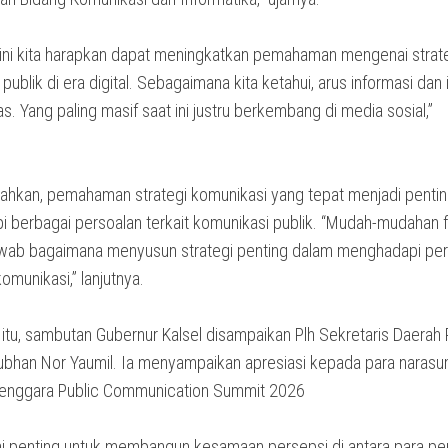
ri ini kita harapkan dapat meningkatkan pemahaman mengenai strat
publik di era digital. Sebagaimana kita ketahui, arus informasi dan 
s. Yang paling masif saat ini justru berkembang di media sosial,”
.
ahkan, pemahaman strategi komunikasi yang tepat menjadi pentin
 berbagai persoalan terkait komunikasi publik. “Mudah-mudahan f
wab bagaimana menyusun strategi penting dalam menghadapi per
omunikasi,” lanjutnya.
itu, sambutan Gubernur Kalsel disampaikan Plh Sekretaris Daerah 
Subhan Nor Yaumil. Ia menyampaikan apresiasi kepada para naras
enggara Public Communication Summit 2026
 ini penting untuk membangun kesamaan persepsi di antara para 