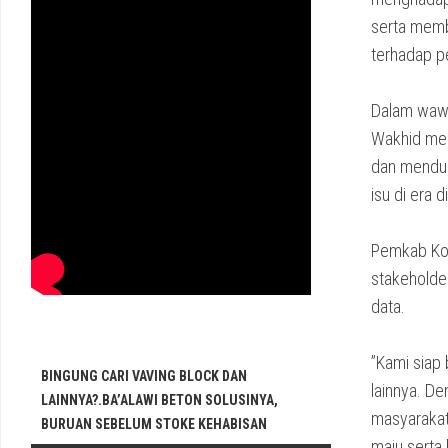
serta memb
terhadap p
‎Dalam waw
Wakhid men
dan menduk
isu di era di
‎Pemkab Ko
stakeholde
data.
‎”Kami siap
BINGUNG CARI VAVING BLOCK DAN
lainnya. D
LAINNYA?.BA’ALAWI BETON SOLUSINYA,
masyarakat
BURUAN SEBELUM STOKE KEHABISAN
maju serta