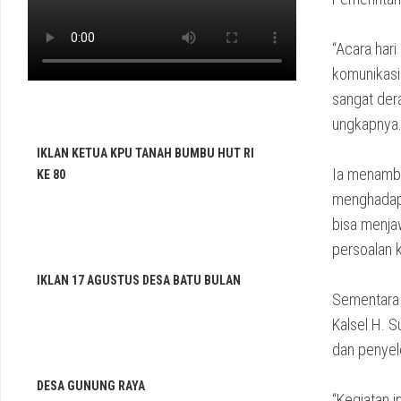
‎“Acara ha
komunikasi 
sangat dera
ungkapnya
IKLAN KETUA KPU TANAH BUMBU HUT RI
‎Ia menamb
KE 80
menghadapi
bisa menja
persoalan k
IKLAN 17 AGUSTUS DESA BATU BULAN
‎Sementara 
Kalsel H. 
dan penyel
DESA GUNUNG RAYA
‎“Kegiatan