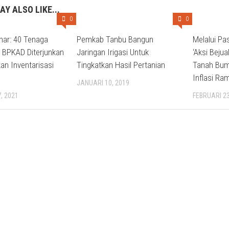
AY ALSO LIKE...
0
0
zhar: 40 Tenaga
Pemkab Tanbu Bangun
Melalui P
ri BPKAD Diterjunkan
Jaringan Irigasi Untuk
‘Aksi Beju
an Inventarisasi
Tingkatkan Hasil Pertanian
Tanah Bum
Inflasi Ra
JANUARI 10, 2019
, 2021
FEBRUARI 23