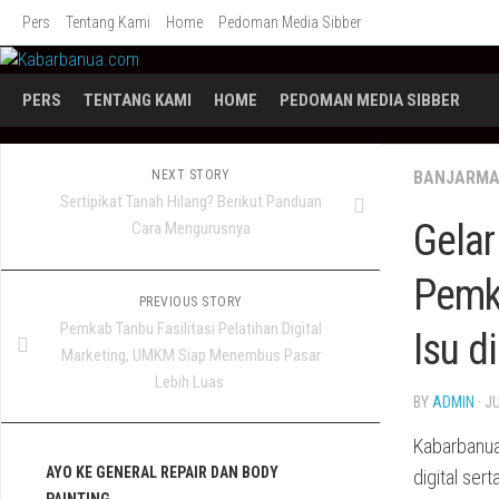
Skip
Pers
Tentang Kami
Home
Pedoman Media Sibber
to
content
PERS
TENTANG KAMI
HOME
PEDOMAN MEDIA SIBBER
NEXT STORY
BANJARMA
Sertipikat Tanah Hilang? Berikut Panduan
Gela
Cara Mengurusnya
Pemka
PREVIOUS STORY
Pemkab Tanbu Fasilitasi Pelatihan Digital
Isu di
Marketing, UMKM Siap Menembus Pasar
Lebih Luas
BY
ADMIN
· J
Kabarbanua
AYO KE GENERAL REPAIR DAN BODY
digital ser