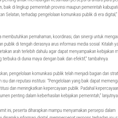
n, baik di lingkup pemerintah provinsi maupun pemerintah kabupa
an Selatan, terhadap pengelolaan komunikasi publik di era digital,”
 kita membutuhkan pemahaman, koordinasi, dan sinergi untuk menga
 publik di tengah derasnya arus informasi media sosial. Kitalah y
takan arah terlebih dahulu agar dapat menyampaikan kebijakan m
g terbuka di dunia maya dengan baik dan efektif,” tambahnya.
kan, pengelolaan komunikasi publik telah menjadi bagian dari stra
 isu dan reputasi institusi. “Pengelolaan yang baik dapat memeng
stitusi dan meningkatkan kepercayaan publik. Padahal kepercayaan
rumen penting dalam keberhasilan kebijakan pemerintah,” lanjutnya
ummit ini, peserta diharapkan mampu menyamakan persepsi dalam
 dinamika informasi digital, mempercepat respons terhadap isu st