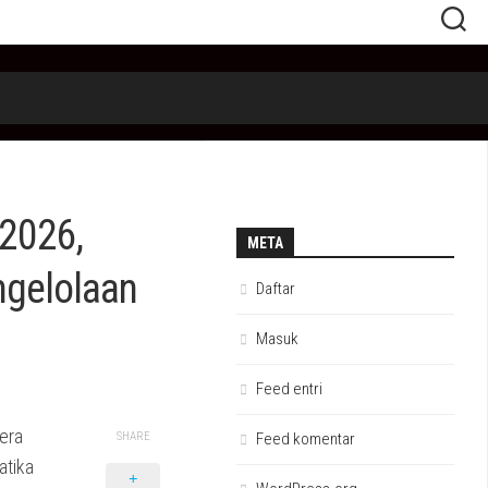
2026,
META
ngelolaan
Daftar
Masuk
Feed entri
era
SHARE
Feed komentar
atika