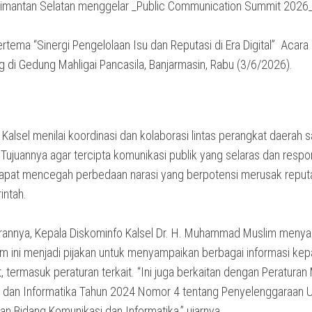
alimantan Selatan menggelar _Public Communication Summit 2026_
ertema “Sinergi Pengelolaan Isu dan Reputasi di Era Digital” Acara
 di Gedung Mahligai Pancasila, Banjarmasin, Rabu (3/6/2026).
 Kalsel menilai koordinasi dan kolaborasi lintas perangkat daerah 
 Tujuannya agar tercipta komunikasi publik yang selaras dan respon
apat mencegah perbedaan narasi yang berpotensi merusak reput
intah.
orannya, Kepala Diskominfo Kalsel Dr. H. Muhammad Muslim meny
m ini menjadi pijakan untuk menyampaikan berbagai informasi ke
 termasuk peraturan terkait. “Ini juga berkaitan dengan Peraturan
 dan Informatika Tahun 2024 Nomor 4 tentang Penyelenggaraan 
n Bidang Komunikasi dan Informatika,” ujarnya.