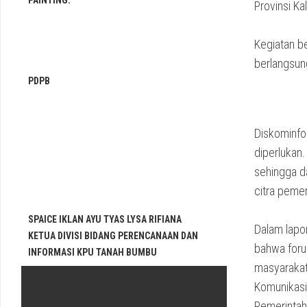
PAINTING.
Provinsi K
‎Kegiatan b
berlangsung
PDPB
‎Diskominfo
diperlukan.
sehingga d
citra pemer
SPAICE IKLAN AYU TYAS LYSA RIFIANA
‎Dalam lap
KETUA DIVISI BIDANG PERENCANAAN DAN
bahwa foru
INFORMASI KPU TANAH BUMBU
masyarakat,
Komunikasi
Pemerintaha