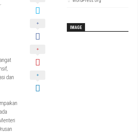
WordPress.org
.
IMAGE
sangat
sif,
asi dan
ampaikan
pada
 Menteri
Urusan