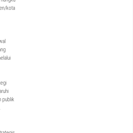
ten/kota
wal
ang
elalui
tegi
aruhi
 publik
.
rategis,