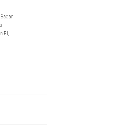
a Badan
s
n RI,