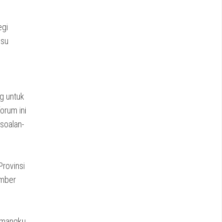
egi
isu
g untuk
orum ini
soalan-
Provinsi
umber
pemangku