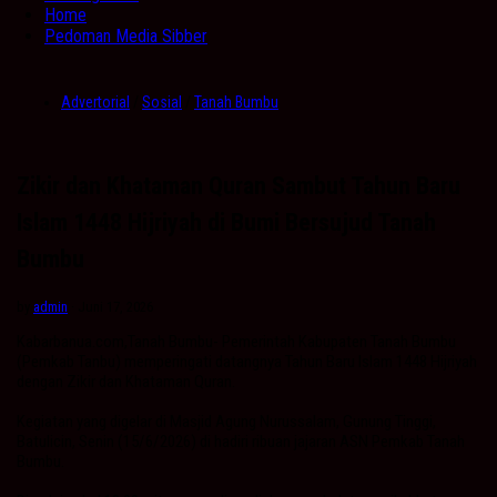
Home
Pedoman Media Sibber
Advertorial
/
Sosial
/
Tanah Bumbu
Zikir dan Khataman Quran Sambut Tahun Baru
Islam 1448 Hijriyah di Bumi Bersujud Tanah
Bumbu
by
admin
· Juni 17, 2026
Kabarbanua.com,Tanah Bumbu- Pemerintah Kabupaten Tanah Bumbu
(Pemkab Tanbu) memperingati datangnya Tahun Baru Islam 1448 Hijriyah
dengan Zikir dan Khataman Quran.
Kegiatan yang digelar di Masjid Agung Nurussalam, Gunung Tinggi,
Batulicin, Senin (15/6/2026) di hadiri ribuan jajaran ASN Pemkab Tanah
Bumbu.