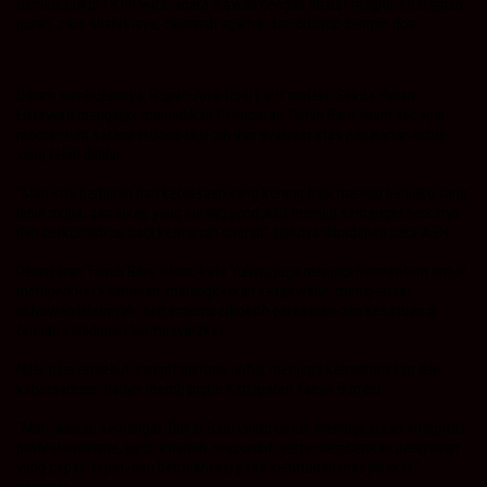
Dimulai pukul 18.00 wita, acara diawali dengan shalat magrib, khataman
quran, zikir, shalat isya, ceramah agama, dan ditutup dengan doa.
Dalam sambutannya, Bupati Andi Rudi Latif melalui Sekda Yulian
Herawati mengajak menjadikan Peringatan Tahun Baru Islam sebagai
momentum sarana introspeksi diri dan evaluasi atas perjalanan hidup
yang telah dilalui.
“Mari kita berhijrah dari kebiasaan yang kurang baik menuju perilaku yang
lebih mulia, dari sikap yang kurang produktif menuju semangat berkarya
dan berkontribusi bagi kemajuan daerah” ajaknya dihadapan para ASN.
Peringatan Tahun Baru Islam, kata Yulian, juga menjadi momentum untuk
memperkuat keimanan, meningkatkan ketakwaan, mempererat
ukhuwah Islamiyah, serta memperkokoh persatuan dan kesatuan di
tengah kehidupan bermasyarakat.
Nilai-nilai tersebut sangat penting untuk menjaga keharmonisan dan
kebersamaan dalam membangun Kabupaten Tanah Bumbu.
“Mari jadikan semangat Tahun Baru Islam untuk meningkatkan integritas,
profesionalisme, jujur, amanah, responsif, serta memberikan pelayanan
yang cepat, tepat, dan berorientasi pada kebutuhan masyarakat,”
ucapnya.