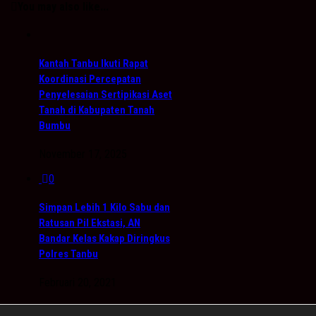
You may also like...
Kantah Tanbu Ikuti Rapat
Koordinasi Percepatan
Penyelesaian Sertipikasi Aset
Tanah di Kabupaten Tanah
Bumbu
November 17, 2025
0
Simpan Lebih 1 Kilo Sabu dan
Ratusan Pil Ekstasi, AN
Bandar Kelas Kakap Diringkus
Polres Tanbu
Februari 20, 2021