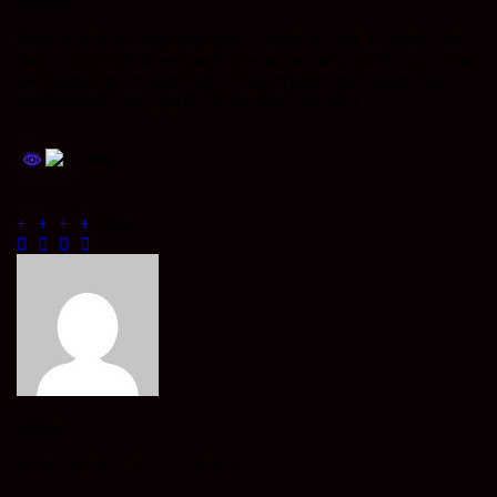
Mari kita perkuat budaya kerja yang produktif, inovatif, dan kolaboratif.
Tingkatkan sinergi antarperangkat daerah, bangun komunikasi yang baik,
dan kedepankan semangat gotong royong dalam mewujudkan tata
kelola pemerintahan yang efektif dan akuntabel. (Rel)
Share
admin
Info Akurat, Sajikan Fakta Sesuai Data