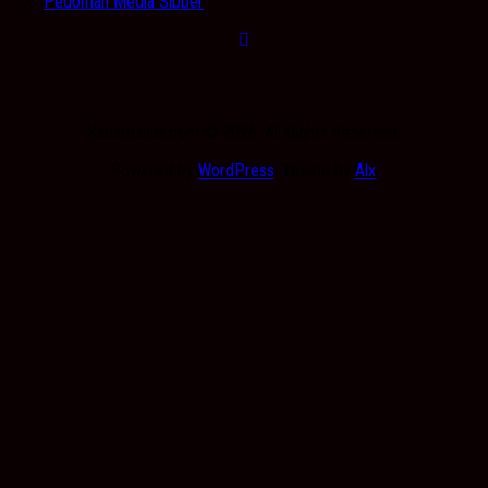
Pedoman Media Sibber
Kabarbanua.com © 2026. All Rights Reserved.
Powered by
WordPress
. Theme by
Alx
.