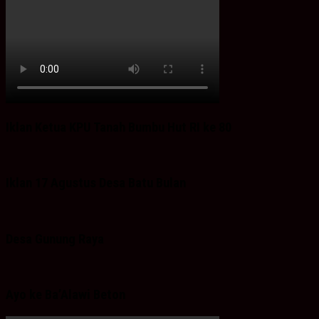
Iklan Ketua KPU Tanah Bumbu Hut RI ke 80
Iklan 17 Agustus Desa Batu Bulan
Desa Gunung Raya
Ayo ke Ba’Alawi Beton