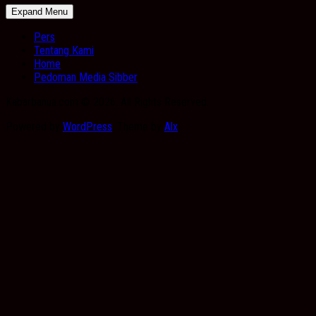
Expand Menu
Pers
Tentang Kami
Home
Pedoman Media Sibber
Kabarbanua.com © 2026. All Rights Reserved.
Powered by
WordPress
. Theme by
Alx
.