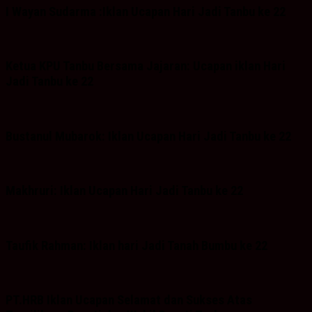
I Wayan Sudarma :Iklan Ucapan Hari Jadi Tanbu ke 22
Ketua KPU Tanbu Bersama Jajaran: Ucapan iklan Hari
Jadi Tanbu ke 22
Bustanul Mubarok: Iklan Ucapan Hari Jadi Tanbu ke 22
Makhruri: Iklan Ucapan Hari Jadi Tanbu ke 22
Taufik Rahman: Iklan hari Jadi Tanah Bumbu ke 22
PT.HRB Iklan Ucapan Selamat dan Sukses Atas