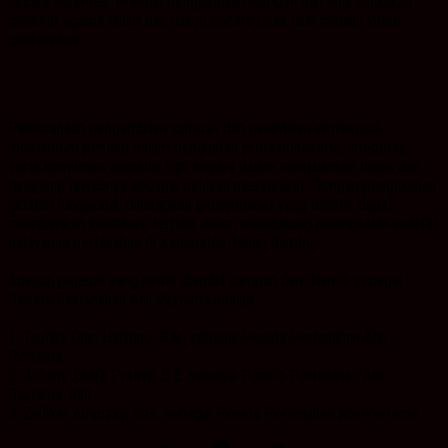
secara serentak. Prosesi pengambilan sumpah dan janji dilakukan
menurut agama Islam dan diikuti secara jarak jauh melalui video
conference.
Pelaksanaan pengambilan sumpah dan pelantikan ini menjadi
momentum penting dalam penguatan profesionalisme, integritas,
serta komitmen aparatur sipil negara dalam menjalankan tugas dan
tanggung jawabnya sebagai pelayan masyarakat. Dengan pengukuhan
jabatan fungsional, diharapkan para pejabat yang dilantik dapat
memberikan kontribusi terbaik dalam mendukung peningkatan kualitas
pelayanan pertanahan di Kabupaten Tanah Bumbu.
Adapun pejabat yang resmi diambil sumpah dan dilantik sebagai
Penata Pertanahan Ahli Pertama adalah:
1. Taufika Dian Hartono, S.M. sebagai Penata Pertanahan Ahli
Pertama;
2. Adhany Zhara Pratiwi, S.E. sebagai Penata Pertanahan Ahli
Pertama; dan
3. Zulfikar Alfarizky, S.Si. sebagai Penata Pertanahan Ahli Pertama.