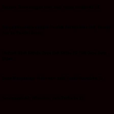
Saladri: Iklan Ucapan Hari Jadi Tanah Bumbu ke 22
Harga Ekonomis Dengan Produk Berkualitas SNI, Buruan
Ayo ke Ba’Alwi Beton
Ucapan Iklan Kepala Desa Dan Ketua TP PKK Desa Batu
Bulan
Desa Mangkalapi: Iklan Hari Jadi Tanah Bumbu ke 22
Suriansyah AR: Iklan Hari Jadi Tanbu ke 22