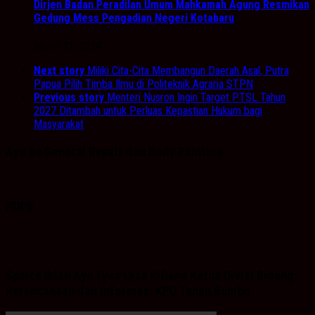
Dirjen Badan Peradilan Umum Mahkamah Agung Resmikan
Gedung Mess Pengadian Negeri Kotabaru
Maret 21, 2024
Next story
Miliki Cita-Cita Membangun Daerah Asal, Putra
Papua Pilih Timba Ilmu di Politeknik Agraria STPN
Previous story
Menteri Nusron Ingin Target PTSL Tahun
2027 Ditambah untuk Perluas Kepastian Hukum bagi
Masyarakat
Ayo ke General Repair dan Body Painting.
PDPB
Spaice Iklan Ayu Tyas Lysa Rifiana Ketua Divisi Bidang
Perencanaan dan Informasi KPU Tanah Bumbu