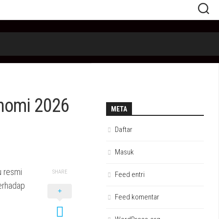
onomi 2026
META
Daftar
Masuk
u resmi
SHARE
Feed entri
erhadap
Feed komentar