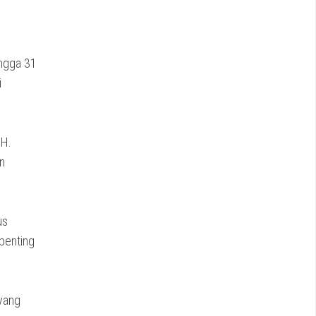
ingga 31
i
 H.
n
us
penting
yang