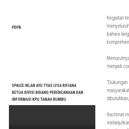
Kegiatan t
menyeluruh
PDPB
bahwa lang
komprehens
Menurutnya
menjadi con
“Dukungan 
SPAICE IKLAN AYU TYAS LYSA RIFIANA
masyarakat
KETUA DIVISI BIDANG PERENCANAAN DAN
dibutuhkan,
INFORMASI KPU TANAH BUMBU
Rachmat me
melanjutka