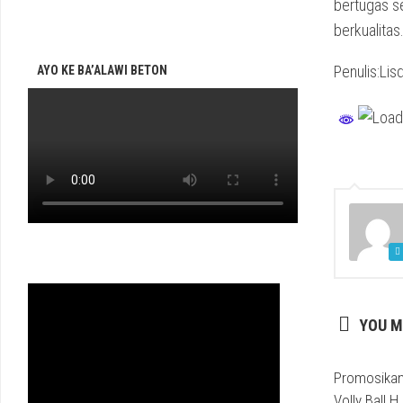
bertugas s
berkualitas
Penulis:Lis
AYO KE BA’ALAWI BETON
YOU M
Promosikan
Volly Ball 