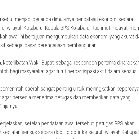
ersebut menjadi penanda dimulainya pendataan ekonomi secara
 di wilayah Kotabaru. Kepala BPS Kotabaru, Rachmat Hidayat, me
kah awal ini bertujuan mengumpulkan data ekonomi yang akurat d
if sebagai dasar perencanaan pembangunan.
, keterlibatan Wakil Bupati sebagai responden pertama diharapka
toh bagi masyarakat agar turut berpartisipasi aktif dalam sensus.
pemerintah daerah sangat penting untuk meningkatkan kepercay
 agar bersedia menerima petugas dan memberikan data yang
” ujarnya.
njelaskan, setelah pendataan awal tersebut, petugas BPS akan
n kegiatan sensus secara door to door ke seluruh wilayah Kabupa