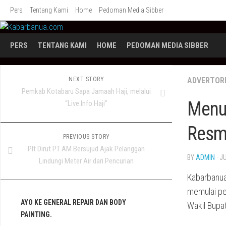
Skip
Pers
Tentang Kami
Home
Pedoman Media Sibber
to
content
PERS
TENTANG KAMI
HOME
PEDOMAN MEDIA SIBBER
NEXT STORY
ADVERTOR
Pemkab Kotabaru Sapa Jamaah Haji, melalui
Menuj
“Live Info Haji”
Resmi
PREVIOUS STORY
Plt Dirut PT AM Bersujud Ajak Pelanggan
BY
ADMIN
· J
Lindungi Meter Air dari Pencurian
Kabarbanua
memulai pe
AYO KE GENERAL REPAIR DAN BODY
Wakil Bupat
PAINTING.