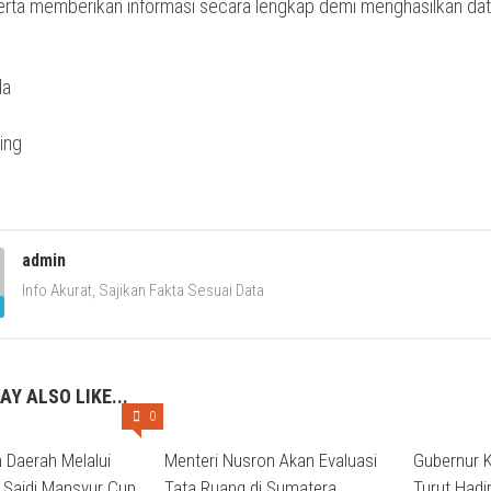
erta memberikan informasi secara lengkap demi menghasilkan da
.
da
admin
Info Akurat, Sajikan Fakta Sesuai Data
AY ALSO LIKE...
0
 Daerah Melalui
Menteri Nusron Akan Evaluasi
Gubernur K
H. Saidi Mansyur Cup
Tata Ruang di Sumatera
Turut Hadi