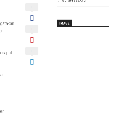
WordPress.org
ngatakan
IMAGE
an
n dapat
aan
ten