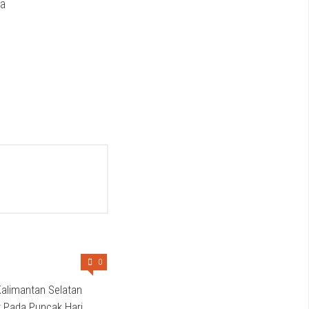
ta
0
alimantan Selatan
r Pada Puncak Hari