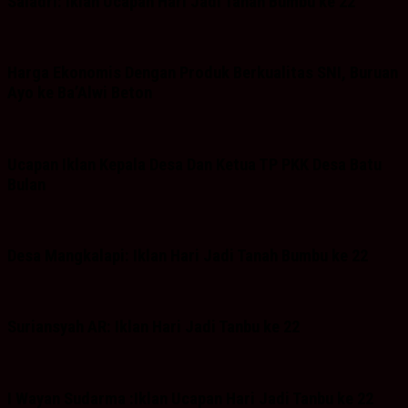
Saladri: Iklan Ucapan Hari Jadi Tanah Bumbu ke 22
Harga Ekonomis Dengan Produk Berkualitas SNI, Buruan
Ayo ke Ba’Alwi Beton
Ucapan Iklan Kepala Desa Dan Ketua TP PKK Desa Batu
Bulan
Desa Mangkalapi: Iklan Hari Jadi Tanah Bumbu ke 22
Suriansyah AR: Iklan Hari Jadi Tanbu ke 22
I Wayan Sudarma :Iklan Ucapan Hari Jadi Tanbu ke 22