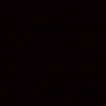
“Hari ini kami secara simbolis menyerahkan 243 sertipikat wakaf dari
ribuan sertipikat tanah wakaf yang terbit pada tahun 2026. Ini bagian
dari program prioritas nasional di bidang pertanahan, yaitu
menyelesaikan kepastian hukum terhadap tanah-tanah wakaf di
tempat ibadah maupun tempat umum baik itu masjid, musala, sekolah,
pesantren termasuk tempat pekuburan,” ujar Menteri Nusron usai
acara Peringatan Tahun Baru Islam 1 Muharam 1448 H dan
Penyerahan Sertipikat Tanah Wakaf oleh Pemerintah Provinsi Jawa
Tengah.
Capaian sertipikasi tanah wakaf di Jawa Tengah saat ini telah
mencapai 73 persen, atau berada di atas rata-rata nasional. Menurut
Menteri Nusron, capaian tersebut menunjukkan meningkatnya
kesadaran masyarakat untuk melegalkan aset-aset keagamaan dalam
tiga hingga empat tahun terakhir.
Meski demikian, masih terdapat sejumlah masjid, musala, dan aset
wakaf lainnya di Jawa Tengah yang belum bersertipikat. Oleh karena
itu, Kementerian ATR/BPN terus melakukan percepatan melalui
berbagai strategi, termasuk menyelesaikan persoalan yang berkaitan
dengan wakif yang telah meninggal dunia, belum adanya nazir, hingga