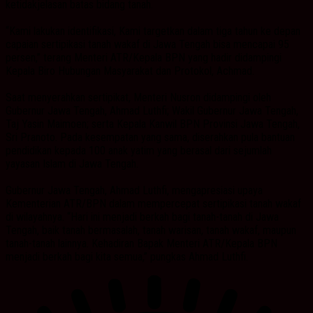
ketidakjelasan batas bidang tanah.
“Kami lakukan identifikasi, Kami targetkan dalam tiga tahun ke depan
capaian sertipikasi tanah wakaf di Jawa Tengah bisa mencapai 95
persen,” terang Menteri ATR/Kepala BPN yang hadir didampingi
Kepala Biro Hubungan Masyarakat dan Protokol, Achmad.
Saat menyerahkan sertipikat, Menteri Nusron didampingi oleh
Gubernur Jawa Tengah, Ahmad Luthfi; Wakil Gubernur Jawa Tengah,
Taj Yasin Maimoen; serta Kepala Kanwil BPN Provinsi Jawa Tengah,
Sri Pranoto. Pada kesempatan yang sama, diserahkan pula bantuan
pendidikan kepada 100 anak yatim yang berasal dari sejumlah
yayasan Islam di Jawa Tengah.
Gubernur Jawa Tengah, Ahmad Luthfi, mengapresiasi upaya
Kementerian ATR/BPN dalam mempercepat sertipikasi tanah wakaf
di wilayahnya. “Hari ini menjadi berkah bagi tanah-tanah di Jawa
Tengah, baik tanah bermasalah, tanah warisan, tanah wakaf, maupun
tanah-tanah lainnya. Kehadiran Bapak Menteri ATR/Kepala BPN
menjadi berkah bagi kita semua,” pungkas Ahmad Luthfi.