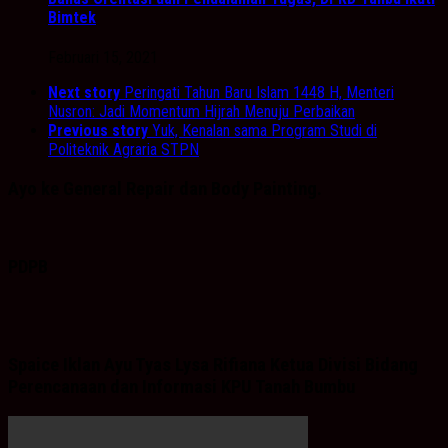
Bimtek
Februari 15, 2021
Next story
Peringati Tahun Baru Islam 1448 H, Menteri
Nusron: Jadi Momentum Hijrah Menuju Perbaikan
Previous story
Yuk, Kenalan sama Program Studi di
Politeknik Agraria STPN
Ayo ke General Repair dan Body Painting.
PDPB
Spaice Iklan Ayu Tyas Lysa Rifiana Ketua Divisi Bidang
Perencanaan dan Informasi KPU Tanah Bumbu