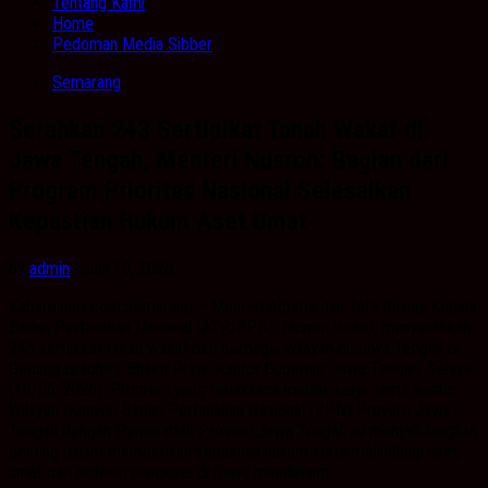
Tentang Kami
Home
Pedoman Media Sibber
Semarang
Serahkan 243 Sertipikat Tanah Wakaf di
Jawa Tengah, Menteri Nusron: Bagian dari
Program Prioritas Nasional Selesaikan
Kepastian Hukum Aset Umat
by
admin
· Juni 19, 2026
Kabarbanua.com,Semarang – Menteri Agraria dan Tata Ruang/Kepala
Badan Pertanahan Nasional (ATR/BPN), Nusron Wahid, menyerahkan
243 sertipikat tanah wakaf dari berbagai wilayah di Jawa Tengah di
Gedung Gradhika Bhakti Praja, Kantor Gubernur Jawa Tengah, Selasa
(16/06/2026). Program yang terlaksana melalui kerja sama Kantor
Wilayah (Kanwil) Badan Pertanahan Nasional (BPN) Provinsi Jawa
Tengah dengan Pemerintah Provinsi Jawa Tengah ini menjadi langkah
penting dalam memberikan kepastian hukum serta melindungi aset
umat dari potensi sengketa di masa mendatang.