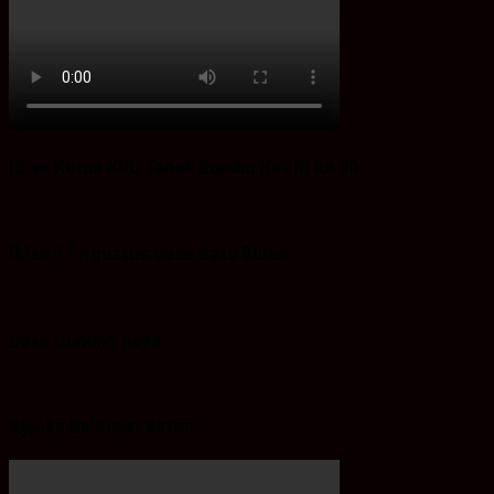
Iklan Ketua KPU Tanah Bumbu Hut RI ke 80
Iklan 17 Agustus Desa Batu Bulan
Desa Gunung Raya
Ayo ke Ba’Alawi Beton