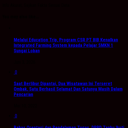
Info Akurat, Sajikan Fakta Sesuai Data
You may also like...
Melalui Education Trip, Program CSR PT BIB Kenalkan
Integrated Farming System kepada Pelajar SMKN 1
Sungai Loban
Juni 3, 2026
0
Saat Berlibur Dipantai, Dua Wisatawan Ini Terseret
Ombak, Satu Berhasil Selamat Dan Satunya Masih Dalam
Pencarian
Mei 10, 2022
0
Bahas Orentasi dan Pendalaman Tugas, DPRD Tanbu Ikuti