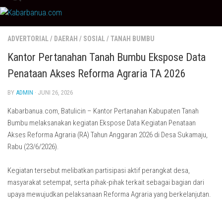
Skip
to
content
ADVERTORIAL
/
DAERAH
/
SOSIAL
/
TANAH BUMBU
Kantor Pertanahan Tanah Bumbu Ekspose Data
Penataan Akses Reforma Agraria TA 2026
BY
ADMIN
· JUNI 26, 2026
Kabarbanua.com, Batulicin – Kantor Pertanahan Kabupaten Tanah
Bumbu melaksanakan kegiatan Ekspose Data Kegiatan Penataan
Akses Reforma Agraria (RA) Tahun Anggaran 2026 di Desa Sukamaju,
Rabu (23/6/2026).
Kegiatan tersebut melibatkan partisipasi aktif perangkat desa,
masyarakat setempat, serta pihak-pihak terkait sebagai bagian dari
upaya mewujudkan pelaksanaan Reforma Agraria yang berkelanjutan.