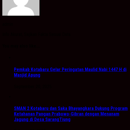
admin
Info Akurat, Sajikan Fakta Sesuai Data
You may also like...
Pemkab Kotabaru Gelar Peringatan Maulid Nabi 1447 H di
Masjid Apung
September 20, 2025
SMAN 2 Kotabaru dan Saka Bhayangkara Dukung Program
Ketahanan Pangan Prabowo-Gibran dengan Menanam
Jagung di Desa SarangTiung