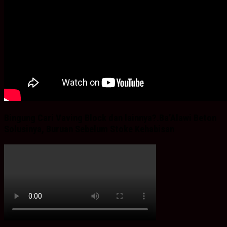
Bingung Cari Vaving Block dan lainnya?.Ba’Alawi Beton
Solusinya, Buruan Sebelum Stoke Kehabisan