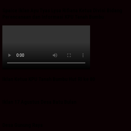
Spaice Iklan Ayu Tyas Lysa Rifiana Ketua Divisi Bidang
Perencanaan dan Informasi KPU Tanah Bumbu
Iklan Ketua KPU Tanah Bumbu Hut RI ke 80
Iklan 17 Agustus Desa Batu Bulan
Desa Gunung Raya