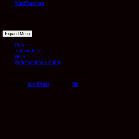
WordPress.org
Image
Expand Menu
Pers
Tentang Kami
Home
Pedoman Media Sibber
Kabarbanua.com © 2026. All Rights Reserved.
Powered by
WordPress
. Theme by
Alx
.