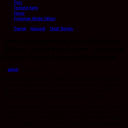
Pers
Tentang Kami
Home
Pedoman Media Sibber
Daerah
/
Nasional
/
Tanah Bumbu
Terima Kunjungan Kerja Kantor Pertanahan
Tabalong, Dading Wiria Kusuma : Momentum
Berharga Perkuat Hubungan Kelembagaan
by
admin
· Juni 26, 2026
Kabarbanua com, Batulicin – Dalam upaya mempererat koordinasi
serta meningkatkan sinergi antar satuan kerja, Kantor Pertanahan
Kabupaten Tanah Bumbu menerima kunjungan kerja dari Kantor
Pertanahan Kabupaten Tabalong pada Kamis (26/6/2026).
Menurut Kepala Kantor Pertanahan Kabupaten Tanah Bumbu Dading
Wiria Kusuma S.St, kunjungan kerja ini menjadi momentum yang
berharga untuk memperkuat hubungan kelembagaan melalui diskusi,
berbagi pengalaman, serta bertukar informasi mengenai pelaksanaan