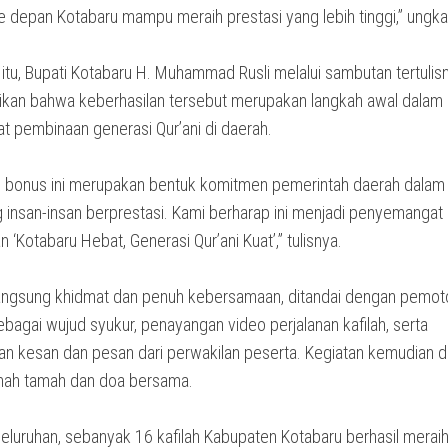
e depan Kotabaru mampu meraih prestasi yang lebih tinggi,” ungk
itu, Bupati Kotabaru H. Muhammad Rusli melalui sambutan tertulis
an bahwa keberhasilan tersebut merupakan langkah awal dalam
 pembinaan generasi Qur’ani di daerah.
 bonus ini merupakan bentuk komitmen pemerintah daerah dalam
insan-insan berprestasi. Kami berharap ini menjadi penyemangat
‘Kotabaru Hebat, Generasi Qur’ani Kuat’,” tulisnya.
angsung khidmat dan penuh kebersamaan, ditandai dengan pemo
bagai wujud syukur, penayangan video perjalanan kafilah, serta
n kesan dan pesan dari perwakilan peserta. Kegiatan kemudian d
mah tamah dan doa bersama.
eluruhan, sebanyak 16 kafilah Kabupaten Kotabaru berhasil merai