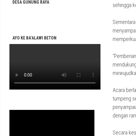
DESA GUNUNG RAYA
sehingga k
Sementara 
menyampaik
AYO KE BA’ALAWI BETON
memperkuat
“Pemberian
mendukung 
mewujudkan 
Acara berl
tumpeng se
penyampaia
dengan ra
Secara kes