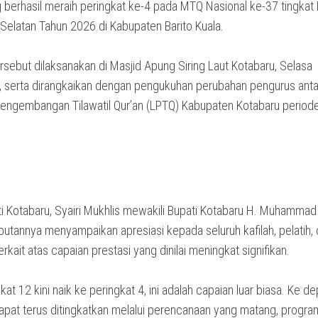
 berhasil meraih peringkat ke-4 pada MTQ Nasional ke-37 tingkat 
Selatan Tahun 2026 di Kabupaten Barito Kuala.
rsebut dilaksanakan di Masjid Apung Siring Laut Kotabaru, Selasa
, serta dirangkaikan dengan pengukuhan perubahan pengurus anta
ngembangan Tilawatil Qur’an (LPTQ) Kabupaten Kotabaru perio
i Kotabaru, Syairi Mukhlis mewakili Bupati Kotabaru H. Muhammad 
tannya menyampaikan apresiasi kepada seluruh kafilah, pelatih, of
erkait atas capaian prestasi yang dinilai meningkat signifikan.
gkat 12 kini naik ke peringkat 4, ini adalah capaian luar biasa. Ke de
apat terus ditingkatkan melalui perencanaan yang matang, progra