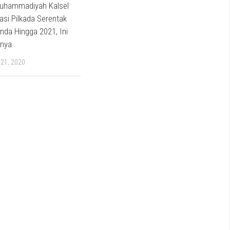
uhammadiyah Kalsel
si Pilkada Serentak
unda Hingga 2021, Ini
nnya
21, 2020