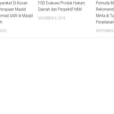
yarakat Di Kusan
FGD Evaluasi Produk Hukum
Pemuda M
Perayaan Maulid
Daerah dari Perpektif HAM
Rekomenda
mad SAW di Masjid
Minta di T
DESEMBER 6, 2018
ah
Penjelasa
 2022
SEPTEMBER 