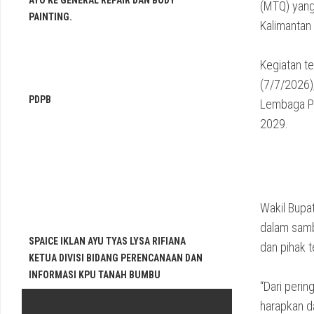
AYO KE GENERAL REPAIR DAN BODY
(MTQ) yang
PAINTING.
Kalimantan 
Kegiatan te
(7/7/2026)
PDPB
Lembaga Pe
2029.
Wakil Bupat
dalam sambu
SPAICE IKLAN AYU TYAS LYSA RIFIANA
dan pihak t
KETUA DIVISI BIDANG PERENCANAAN DAN
INFORMASI KPU TANAH BUMBU
“Dari perin
harapkan d