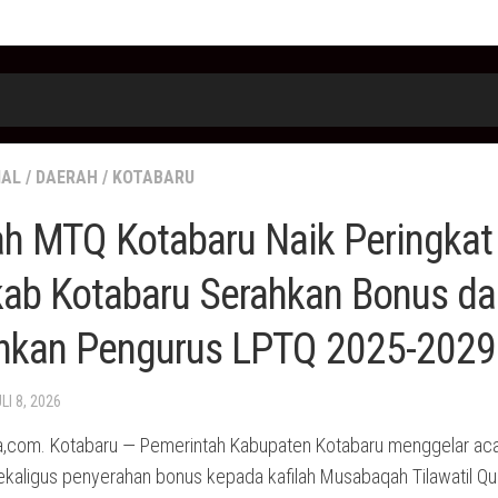
IAL
/
DAERAH
/
KOTABARU
ah MTQ Kotabaru Naik Peringkat 
ab Kotabaru Serahkan Bonus da
hkan Pengurus LPTQ 2025-2029
LI 8, 2026
,com. Kotabaru — Pemerintah Kabupaten Kotabaru menggelar ac
ekaligus penyerahan bonus kepada kafilah Musabaqah Tilawatil Qu