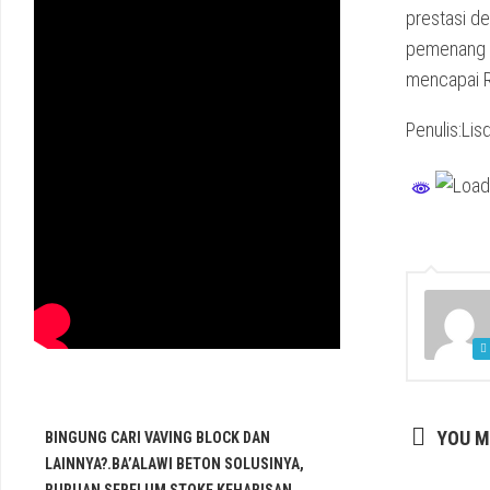
prestasi de
pemenang m
mencapai R
Penulis:Lis
YOU M
BINGUNG CARI VAVING BLOCK DAN
LAINNYA?.BA’ALAWI BETON SOLUSINYA,