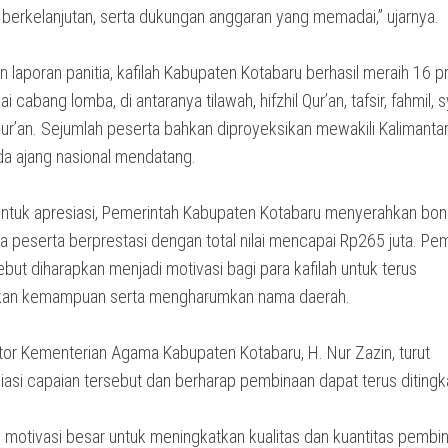
berkelanjutan, serta dukungan anggaran yang memadai,” ujarnya.
 laporan panitia, kafilah Kabupaten Kotabaru berhasil meraih 16 p
i cabang lomba, di antaranya tilawah, hifzhil Qur’an, tafsir, fahmil, sy
Qur’an. Sejumlah peserta bahkan diproyeksikan mewakili Kalimanta
da ajang nasional mendatang.
ntuk apresiasi, Pemerintah Kabupaten Kotabaru menyerahkan bo
a peserta berprestasi dengan total nilai mencapai Rp265 juta. Pe
but diharapkan menjadi motivasi bagi para kafilah untuk terus
kan kemampuan serta mengharumkan nama daerah.
tor Kementerian Agama Kabupaten Kotabaru, H. Nur Zazin, turut
asi capaian tersebut dan berharap pembinaan dapat terus ditingk
i motivasi besar untuk meningkatkan kualitas dan kuantitas pembi