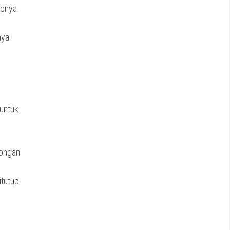
apnya.
nya
 untuk
tongan
itutup
h