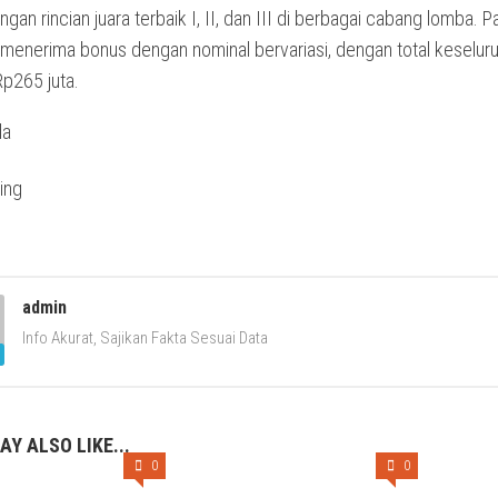
ngan rincian juara terbaik I, II, dan III di berbagai cabang lomba. P
enerima bonus dengan nominal bervariasi, dengan total keselur
p265 juta.
da
admin
Info Akurat, Sajikan Fakta Sesuai Data
AY ALSO LIKE...
0
0