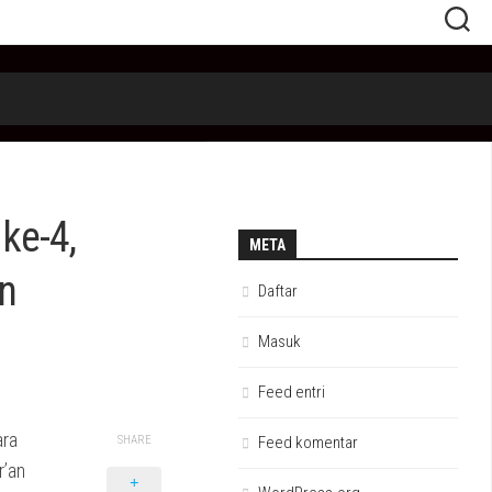
ke-4,
META
n
Daftar
Masuk
Feed entri
ara
SHARE
Feed komentar
r’an