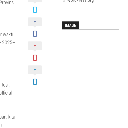
WordPress.org
Provinsi
IMAGE
r waktu
de 2025–
Rusli,
ficial,
pan, kita
m