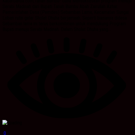
Kabarbanua.com,Tanah Bumbu- Guna Mensukseskan program menuju
Serabi Madinah dari Bupati Tanah Bumbu Abah Zairullah Azhar.
Pemerintahan Desa (Pemdes) Sebamban Lama, Kecamatan Sungai
Loban rutin gelar Sholat Dhuha berjamaah. Seperti biasanya didesa
Sebamban lama ini terus berkomitmen untuk mendukung Program
Bupati menuju Serabi Madinah. Dalam Sholat Dhuha yang...
0