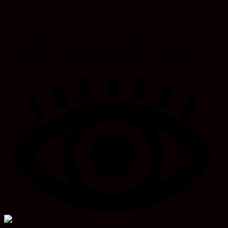
Kabarbanua.com,Tanah Bumbu- Terkait Pemilihan Kepala Desa
Serentak disebagaian wilayah Kabupaten Tanah Bumbu masuk dalam
Gelombang ke-II pada 23 September mendatang. Salah satu desa
yaitu Hidayah Makmur, Kecamatan Simpang Empat Kabupaten Tanah
Bumbu Melalui Pjs Kepala Desa M.Satip siap berupaya untuk
mensukseskan penyelengaraan Pilkades di Desa Hidayah Makmur....