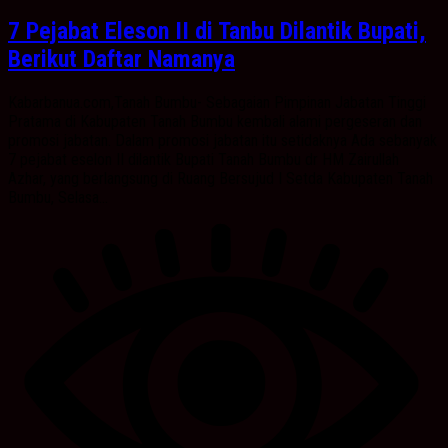
7 Pejabat Eleson II di Tanbu Dilantik Bupati,
Berikut Daftar Namanya
Kabarbanua.com,Tanah Bumbu- Sebagaian Pimpinan Jabatan Tinggi
Pratama di Kabupaten Tanah Bumbu kembali alami pergeseran dan
promosi jabatan. Dalam promosi jabatan itu setidaknya Ada sebanyak
7 pejabat eselon II dilantik Bupati Tanah Bumbu dr HM Zairullah
Azhar, yang berlangsung di Ruang Bersujud I Setda Kabupaten Tanah
Bumbu, Selasa...