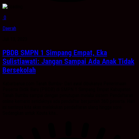
0
Daerah
Juli 13, 2023
PBDB SMPN 1 Simpang Empat, Eka
Sulistiawati: Jangan Sampai Ada Anak Tidak
Bersekolah
Kabarbanua.com Tanah Bumbu- Dari awal dibukanya Penerimaan
Peserta Didik Baru (PBDB) di SMPN 1 Simpang Empat Kabupaten
Tanah Bumbu sampai dengan penutupan melalui sistem Pendaftaran
online kemarin setidaknya ada pendaftar berjumlah 360 peserta. Hari
ini nantinya kita akan melakukan pendaftaran ulang hingga sore.
Sedangkan untuk Kouta kita...