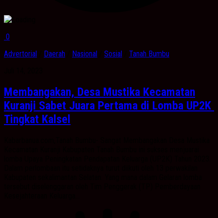
0
Advertorial
/
Daerah
/
Nasional
/
Sosial
/
Tanah Bumbu
Juli 14, 2023
Membangakan, Desa Mustika Kecamatan
Kuranji Sabet Juara Pertama di Lomba UP2K
Tingkat Kalsel
Kabarbanua.com,Tanah Bumbu- Sangat Membangakan Desa Mustika
Kecamatan Kuranji Kabupaten Tanah Bumbu ini sukses menjuarai
lomba Upaya Peningkatan Pendapatan Keluarga (UP2K) Tahun 2023.
Dalam perlombaan itu setidaknya turut diikuti oleh 13 perwakilan
Kabupaten sekalimantan Selatan. Yang mana dalam Gelaran lomba
tersebut diselenggaran oleh Tim Penggerak (TP) Pemberdayaan
Kesejahteraan Keluarga...