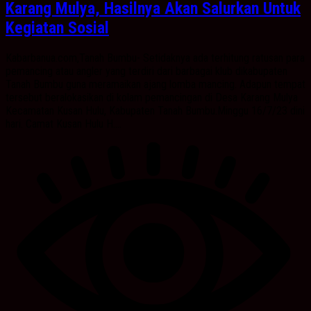
Karang Mulya, Hasilnya Akan Salurkan Untuk
Kegiatan Sosial
Kabarbanua.com,Tanah Bumbu- Setidaknya ada terhitung ratusan para
pemancing atau angler yang terdiri dari barbagai klub dikabupaten
Tanah Bumbu guna meramaikan ajang lomba mancing. Adapun tempat
tersebut beralokasikan di kolam pemancingan di Desa Karang Mulya
Kecamatan Kusan Hulu, Kabupaten Tanah Bumbu.Minggu 16/7/23 dini
hari. Camat Kusan Hulu H....