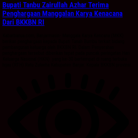
Bupati Tanbu Zairullah Azhar Terima
Penghargaan Manggalan Karya Kenacana
Dari BKKBN RI
Kabarbanua.com, Banjarmasin- Manggala Karya Kencana (MKK)
berikan penghargaan kepada Bupati Tanah Bumbu terkait bidang
pembangunan keluarga oleh BKKBN RI. Dalam Penyerahan
penghargaan tersebut diberikan tepat pada puncak peringatan Hari
Keluarga Nasional (HKN) yang ke-30 bertempat di ruang terbuka
hijau (RTH) Ratu Zulaeha Kabupaten Banjar. Kepala BKKBN provinsi...