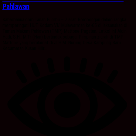
Pahlawan
Kabarbanua.com,Tanah Bumbu – Ziarah Rombongan dalam rangka
memperingati HUT Kodam VI/ Mulawarman ke-65 di laksanakan di
Taman Makam Pahlawan (TMP) Mattone Pagatan. Letkol Inf Aldin
Hadi, S.H., M.Tr (Han) bertindak sebagai Pimpinan ziarah di TMP
Mattone yang beralamat di Jl.H.M. Nurung Desa Kampung Baru
Kecamatan Kusan Hilir...