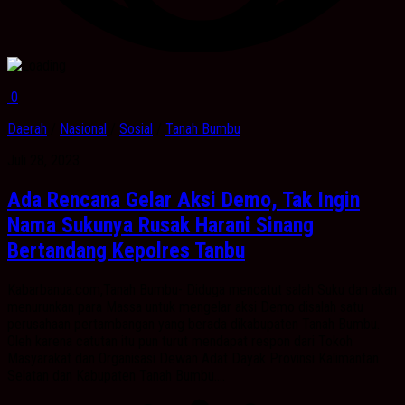
0
Daerah
/
Nasional
/
Sosial
/
Tanah Bumbu
Juli 28, 2023
Ada Rencana Gelar Aksi Demo, Tak Ingin
Nama Sukunya Rusak Harani Sinang
Bertandang Kepolres Tanbu
Kabarbanua.com,Tanah Bumbu- Diduga mencatut salah Suku dan akan
menurunkan para Massa untuk mengelar aksi Demo disalah satu
perusahaan pertambangan yang berada dikabupaten Tanah Bumbu.
Oleh karena catutan itu pun turut mendapat respon dari Tokoh
Masyarakat dan Organisasi Dewan Adat Dayak Provinsi Kalimantan
Selatan dan Kabupaten Tanah Bumbu....