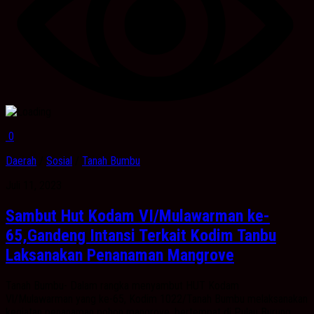
0
Daerah
/
Sosial
/
Tanah Bumbu
Juli 11, 2023
Sambut Hut Kodam VI/Mulawarman ke-
65,Gandeng Intansi Terkait Kodim Tanbu
Laksanakan Penanaman Mangrove
Tanah Bumbu- Dalam rangka menyambut HUT Kodam
Vl/Mulawarman yang ke-65, Kodim 1022/Tanah Bumbu melaksanakan
kegiatan penanaman pohon mangrove, bertempat di Pulau Burung