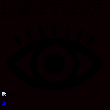
desa kecamatan Simpang Empat, Selasa (11/07/2023), Kegiatan
penanaman pohon mangrove secara serentak dalam rangka HUT
Kodam Vl/Mulawarman ke 65, dipimpin Langsung oleh Perwira Seksi
Teritorial...
0