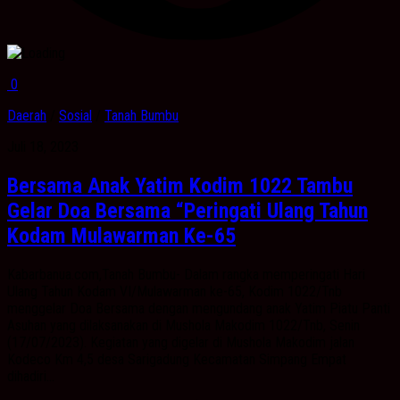
0
Daerah
/
Sosial
/
Tanah Bumbu
Juli 18, 2023
Bersama Anak Yatim Kodim 1022 Tambu
Gelar Doa Bersama “Peringati Ulang Tahun
Kodam Mulawarman Ke-65
Kabarbanua.com,Tanah Bumbu- Dalam rangka memperingati Hari
Ulang Tahun Kodam VI/Mulawarman ke-65, Kodim 1022/Tnb
menggelar Doa Bersama dengan mengundang anak Yatim Piatu Panti
Asuhan yang dilaksanakan di Mushola Makodim 1022/Tnb, Senin
(17/07/2023). Kegiatan yang digelar di Mushola Makodim jalan
Kodeco Km 4,5 desa Sarigadung Kecamatan Simpang Empat
dihadiri...