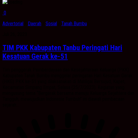
0
Advertorial
/
Daerah
/
Sosial
/
Tanah Bumbu
Juli 26, 2023
TIM PKK Kabupaten Tanbu Peringati Hari
Kesatuan Gerak ke-51
Tim penggerak Pemberdayaan dan Kesejahteraan Keluarga (PKK)
Kabupaten Tanah Bumbu menggelar peringatan Hari Kesatuan Gerak
(HKG) PKK ke-51 yang dilaksanakan di Mahligai Bersujud, Kapet,
Kecamatan Simpang Empat, Selasa (25/7/2023). Kegiatan yang
mengusung tema “Bergerak bersama menuju Keluarga Sejahtera dan
Tangguh, mewujudkan Indonesia Tumbuh” ini diawali pembacaan
sejarah...