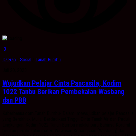
0
Daerah
/
Sosial
/
Tanah Bumbu
Juli 20, 2023
Wujudkan Pelajar Cinta Pancasila, Kodim
1022 Tanbu Berikan Pembekalan Wasbang
dan PBB
Kabarbanua.com,Tanah Bumbu- Dalam mewujudkan pelajar Pancasila
yang Berakhlak Mulia, Berdedikasi Tinggi, Cinta Tanah Air dan Peduli
Lingkungan. Kodim 1022 Tanah Bumbu melalui para Babinsa Koramil
berikan pembekalan materi Wawasan Kebangsaan (Wasbang) dan