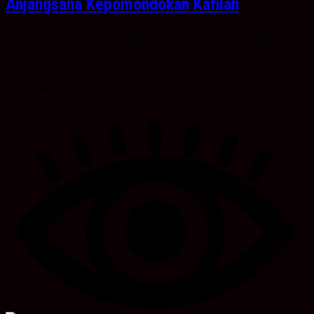
Anjangsana Kepomondokan Kafilah
Kabarbanua.com, Ketua Koordinator Kafilah Kota Banjarmasin, Tajidi,
yang menyambut kedatangan Wali Kota Banjarbaru, H. M. Aditya Mufti
Ariffin, dalam rangka Anjangsana Wali Kota ke Pemondokan Kafilah,
menyampaikan apresiasi yang tinggi pada pegelaran MTQ yang
dilaksanakan di Banjarbaru. “Kami merasa berbahagia, nyaman sekali
mengikuti MTQ di Banjarbaru, selama...