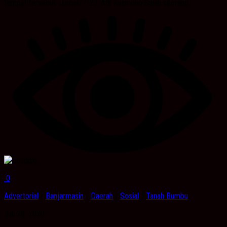
tempat tersebut. Jumat/7/23. Adi Kusmono Salah seorang...
0
Advertorial
/
Banjarmasin
/
Daerah
/
Sosial
/
Tanah Bumbu
Juli 28, 2023