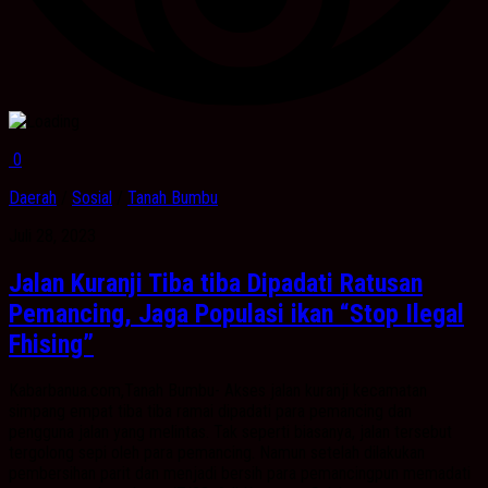
0
Daerah
/
Sosial
/
Tanah Bumbu
Juli 28, 2023
Jalan Kuranji Tiba tiba Dipadati Ratusan
Pemancing, Jaga Populasi ikan “Stop Ilegal
Fhising”
Kabarbanua.com,Tanah Bumbu- Akses jalan kuranji kecamatan
simpang empat tiba tiba ramai dipadati para pemancing dan
pengguna jalan yang melintas. Tak seperti biasanya, jalan tersebut
tergolong sepi oleh para pemancing. Namun setelah dilakukan
pembersihan parit dan menjadi bersih para pemancingpun memadati