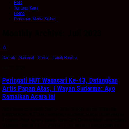
Pers
Tentang Kami
Home
Pedoman Media Sibber
Monthly Archive:
Juli 2023
0
Daerah
/
Nasional
/
Sosial
/
Tanah Bumbu
Juli 31, 2023
Peringati HUT Wanasari Ke-43, Datangkan
Artis Papan Atas, I Wayan Sudarma: Ayo
Ramaikan Acara ini
Kabarbanua.com,Tanah Bumbu- Dalam Rangka memeriahkan dan
memperingati HUT Desa Wanasari,Kecamatan Sungai Loban yang ke-
43 tahun. Pihak Karang Taruna Tunas Citra Dewata bakal mengadakan
Wanasari Festival 2023 ( WANFEST) hal tersebut diungkapkan oleh I