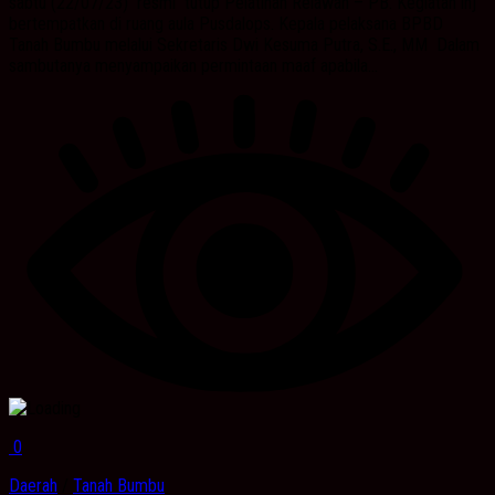
sabtu (22/07/23) resmi tutup Pelatihan Relawan – PB. Kegiatan inj
bertempatkan di ruang aula Pusdalops. Kepala pelaksana BPBD
Tanah Bumbu melalui Sekretaris Dwi Kesuma Putra, S.E., MM Dalam
sambutanya menyampaikan permintaan maaf apabila...
0
Daerah
/
Tanah Bumbu