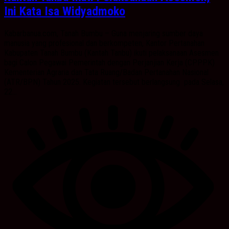
Ini Kata Isa Widyadmoko
Kabarbanua.com, Tanah Bumbu – Guna menjaring sumber daya
manusia yang profesional dan berkompeten, Kantor Pertanahan
Kabupaten Tanah Bumbu (Kantah Tanbu) ikuti pelaksanaan Asesmen
bagi Calon Pegawai Pemerintah dengan Perjanjian Kerja (CPPPK)
Kementerian Agraria dan Tata Ruang/Badan Pertanahan Nasional
(ATR/BPN) Tahun 2025. Kegiatan tersebut berlangsung pada Selasa,
22...