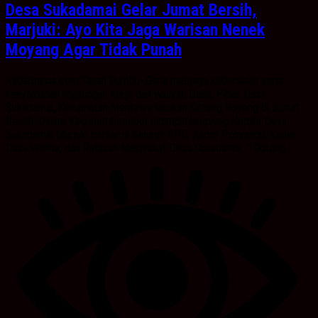
Desa Sukadamai Gelar Jumat Bersih,
Marjuki: Ayo Kita Jaga Warisan Nenek
Moyang Agar Tidak Punah
Kabarbanua.com,Tanah Bumbu- Guna menjaga kebersihan serta
kenyamanan lingkungan kerja dan wilayah Desa, Pihak Desa
Sukadamai, Kecamatan Mentewe lakukan Gotong Royong di Jumat
Bersih. Dalam Kegiatan tersebut dipimpin langsung Kepala Desa
Sukadamai Marjuki bersama Seluruh BPD, Kader Posyandu, Kader
Dasa Wisma, dan Ratusan Masyrakat Desa Sukadamai. ” Gotong...