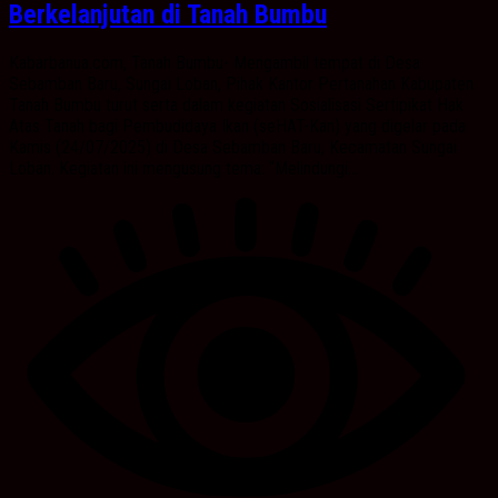
Berkelanjutan di Tanah Bumbu
Kabarbanua.com, Tanah Bumbu- Mengambil tempat di Desa
Sebamban Baru, Sungai Loban, Pihak Kantor Pertanahan Kabupaten
Tanah Bumbu turut serta dalam kegiatan Sosialisasi Sertipikat Hak
Atas Tanah bagi Pembudidaya Ikan (seHAT-Kan) yang digelar pada
Kamis (24/07/2025) di Desa Sebamban Baru, Kecamatan Sungai
Loban. Kegiatan ini mengusung tema: “Melindungi...