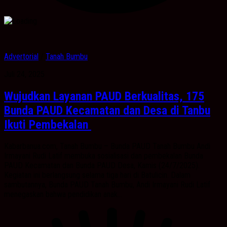
Advertorial
/
Tanah Bumbu
Juli 24, 2025
Wujudkan Layanan PAUD Berkualitas, 175
Bunda PAUD Kecamatan dan Desa di Tanbu
Ikuti Pembekalan
Kabarbanua.com, Tanah Bumbu – Bunda PAUD Tanah Bumbu Andi
Irmayani Rudi Latif membuka sosialisasi dan pembekalan Bunda
PAUD Kecamatan dan Bunda PAUD Desa, Kamis (24/7/2025).
Kegiatan ini berlangsung selama tiga hari di Batulicin. Dalam
sambutannya, Bunda PAUD Tanah Bumbu, Andi Irmayani Rudi Latif
menegaskan bahwa pendidikan anak...