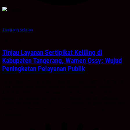
Tangrang selatan
Juli 25, 2025
Tinjau Layanan Sertipikat Keliling di
Kabupaten Tangerang, Wamen Ossy: Wujud
Peningkatan Pelayanan Publik
Kabarbanua.com, Kabupaten Tangerang – Wakil Menteri Agraria dan
Tata Ruang/Wakil Kepala Badan Pertanahan Nasional (Wamen
ATR/Waka BPN), Ossy Dermawan, meninjau Layanan Sertipikat
Keliling yang digagas oleh Kantor Pertanahan (Kantah) Kabupaten
Tangerang pada Rabu (23/07/2025). Layanan Sertipikat Keliling saat
ini berada di halaman Kantor Kecamatan Kosambi, Kabupaten
Tangerang....