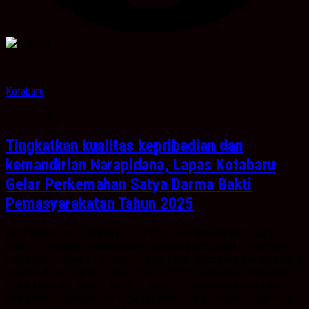
Kotabaru
Juli 26, 2025
Tingkatkan kualitas kepribadian dan
kemandirian Narapidana, Lapas Kotabaru
Gelar Perkemahan Satya Darma Bakti
Pemasyarakatan Tahun 2025
Kabarbanua,com. Kotabaru — Lembaga Pemasyarakatan (Lapas)
Kelas IIA Kotabaru melaksanakan upacara pembukaan Perkemahan
Satya Darma Bhakti Pemasyarakatan Tahun 2025 yang berlangsung di
halaman dalam Lapas. Jumat (25/07/2025). Kegiatan ini merupakan
tindak lanjut dari Edaran Direktur Jenderal Pemasyarakatan yang
menginstruksikan penyelenggaraan perkemahan secara serentak di