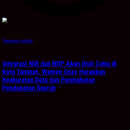
Tangrang selatan
Juli 25, 2025
Integrasi NIB dan NOP Akan Diuji Coba di
Kota Tangsel, Wamen Ossy Harapkan
Keakuratan Data dan Peningkatan
Pendapatan Daerah
Kabarbanua.com, Tangerang Selatan – Pilot Project Integrasi Nomor
Identifikasi Bidang (NIB) dan Nomor Objek Pajak (NOP) sudah mulai
berjalan di Kota Tangerang Selatan (Tangsel). Program hasil
kolaborasi Kantor Pertanahan (Kantah) Kota Tangsel dan Pemerintah
Kota (Pemkot) Tangsel ini dinilai dapat memberi manfaat nyata bagi
masyarakat. “Saya apresiasi...