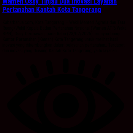
Wamen Ossy Tinjau Dua Inovasi Layanan
Pertanahan Kantah Kota Tangerang
Kabarbanua.com, Kota Tangerang – Wakil Menteri Agraria dan Tata
Ruang/Wakil Kepala Badan Pertanahan Nasional (Wamen ATR/Waka
BPN), Ossy Dermawan, pada Rabu (23/07/2025), menyambangi
Kantor Pertanahan (Kantah) Kota Tangerang untuk melihat hasil
inovasi yang dikembangkan dalam pelayanan pertanahan., Terdapat
dua inovasi yang diusung Kantah Kota Tangerang, yaitu layanan...