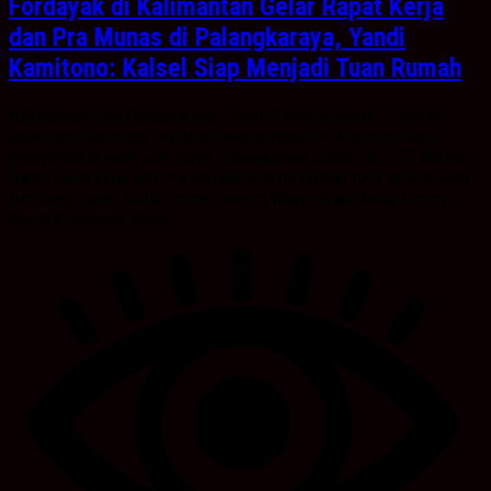
Fordayak di Kalimantan Gelar Rapat Kerja
dan Pra Munas di Palangkaraya, Yandi
Kamitono: Kalsel Siap Menjadi Tuan Rumah
Kabarbanua.com,Palangkaraya- Forum Pemuda Dayak (Fordyak)
gelar rapat kerja dan Pra Musyawarah Nasional. Acara tersebut
mengambil di salah satu Hotel Palangkaraya. Sabtu 26/7/25 dini hari.
Dalam rapat kerja dan Pra Musyawarah itu terlihat turut dihadiri oleh
Bambang Irwan, Ketua Umum, Hendra Wijaya Wakil Ketua Umum.
Kayon Kurniawan, Wakil...