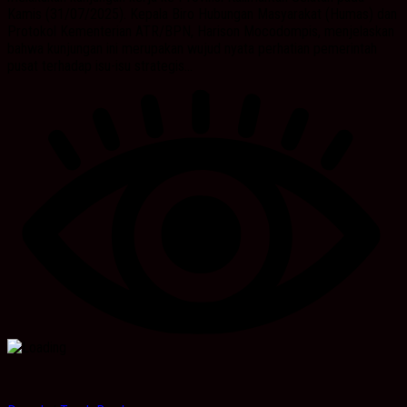
Kamis (31/07/2025). Kepala Biro Hubungan Masyarakat (Humas) dan
Protokol Kementerian ATR/BPN, Harison Mocodompis, menjelaskan
bahwa kunjungan ini merupakan wujud nyata perhatian pemerintah
pusat terhadap isu-isu strategis...