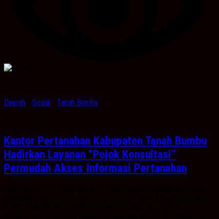
Daerah
/
Sosial
/
Tanah Bumbu
Juli 29, 2025
Kantor Pertanahan Kabupaten Tanah Bumbu
Hadirkan Layanan “Pojok Konsultasi”
Permudah Akses Informasi Pertanahan
Kabarbanua.com, Tanah Bumbu – Dalam upaya meningkatkan kualitas
pelayanan kepada masyarakat, Kantor Pertanahan Kabupaten Tanah
Bumbu menyediakan berbagai fasilitas sarana dan prasarana
penunjang layanan, salah satunya melalui inovasi “Pojok Konsultasi”.