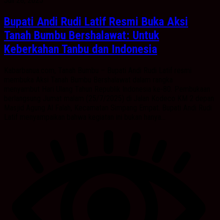
Juli 28, 2025
Bupati Andi Rudi Latif Resmi Buka Aksi
Tanah Bumbu Bershalawat: Untuk
Keberkahan Tanbu dan Indonesia
Kabarbanua.com, Tanah Bumbu – Bupati Andi Rudi Latif resmi
membuka Aksi Tanah Bumbu Bershalawat dalam rangka
menyambut Hari Ulang Tahun Republik Indonesia ke-80. Pembukaan
berlangsung Jumat malam (25/7/2025) di Jalan Kodeco KM 2 depan
Masjid Agung Al Falah, Kecamatan Simpang Empat. Bupati Andi Rudi
Latif menyampaikan bahwa kegiatan ini bukan hanya...