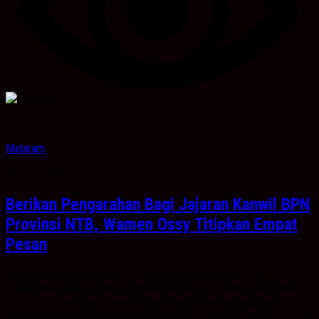
Mataram
Juli 29, 2025
Berikan Pengarahan Bagi Jajaran Kanwil BPN
Provinsi NTB, Wamen Ossy Titipkan Empat
Pesan
Kabarbanua.com,Mataram – Wakil Menteri Agraria dan Tata
Ruang/Wakil Kepala Badan Pertanahan Nasional (Wamen ATR/Waka
BPN), Ossy Dermawan, memberikan pengarahan kepada jajaran
Kantor Wilayah (Kanwil) BPN Provinsi Nusa Tenggara Barat (NTB), di