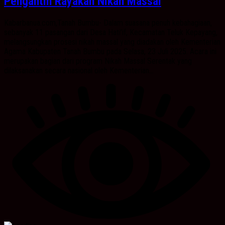
Pengantin Rayakan Nikah Massal
Kabarbanua.com,Tanah Bumbu- Dalam suasana penuh kebahagiaan,
sebanyak 11 pasangan dari Desa Hati’if, Kecamatan Teluk Kepayang,
melangsungkan prosesi nikah massal yang diadakan oleh Kementerian
Agama Kabupaten Tanah Bumbu pada Selasa, 23 Juli 2025. Acara ini
merupakan bagian dari program Nikah Massal Serentak yang
dilaksanakan secara nasional oleh Kementerian...