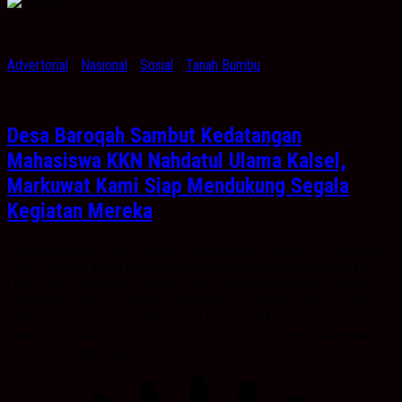
Advertorial
/
Nasional
/
Sosial
/
Tanah Bumbu
Juli 23, 2025
Desa Baroqah Sambut Kedatangan
Mahasiswa KKN Nahdatul Ulama Kalsel,
Markuwat Kami Siap Mendukung Segala
Kegiatan Mereka
Kabarbanua.com,Tanah Bumbu- Desa Baroqah, Kecamatan Simpang
Empat sambut kedatangan puluhan Mahasiswa Kuliah Kerja Nyata
(KKN) dari Universitas Nahdatul Ulama Kalimantan Selatan (Kalsel)
Kedatangan mereka disambut langsung oleh Kepala Desa Baroqah
Markuwat bersama jajarannya yang bertempatkan di ruang rapat
Kantor Desa Baroqah.Rabu 23/7/25. Dihadadapan para Mahasiswa
Markuwat mengucapkan...