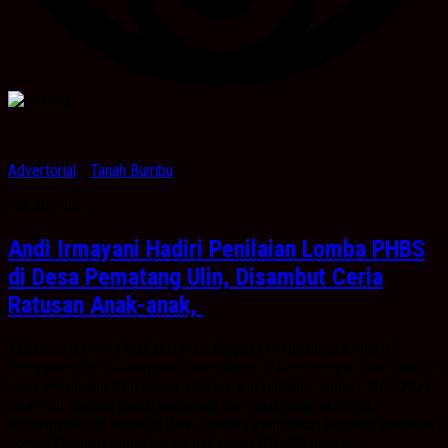
Advertorial
/
Tanah Bumbu
Juli 28, 2025
Andi Irmayani Hadiri Penilaian Lomba PHBS
di Desa Pematang Ulin, Disambut Ceria
Ratusan Anak-anak,
Kabarbanua.com,Tanah Bumbu- Dengan Kehadirannya Ketua Tim
Penggerak PKK Kabupaten Tanah Bumbu, Andi Irmayani Rudi Latif, di
Desa Pematang Ulin, Kecamatan Karang Bintang, Jumat (25/7/2025),
disambut dengan penuh keceriaan oleh anak-anak setempat.
Kunjungan kerja tersebut dalam rangka menghadiri kegiatan penilaian
Lomba Perilaku Hidup Bersih dan Sehat (PHBS) tingkat...