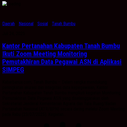
Daerah
/
Nasional
/
Sosial
/
Tanah Bumbu
Juli 24, 2025
Kantor Pertanahan Kabupaten Tanah Bumbu
Ikuti Zoom Meeting Monitoring
Pemutakhiran Data Pegawai ASN di Aplikasi
SIMPEG
Kabarbanua.com, Tanah Bumbu – Dalam rangka mendukung
peningkatan akurasi dan integritas data kepegawaian, Kantor
Pertanahan Kabupaten Tanah Bumbu mengikuti kegiatan Monitoring
Pemutakhiran Data Pegawai ASN yang diselenggarakan oleh
Sekretariat Jenderal Kementerian Agraria dan Tata Ruang/Badan
Pertanahan Nasional (ATR/BPN) secara daring melalui Zoom Meeting
pada Rabu (23/07/2025). Kegiatan...