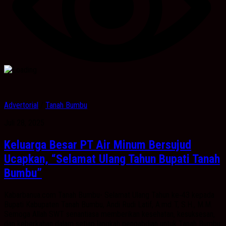
Advertorial
/
Tanah Bumbu
Juli 28, 2025
Keluarga Besar PT Air Minum Bersujud
Ucapkan, “Selamat Ulang Tahun Bupati Tanah
Bumbu”
Kabarbanua.com Tanah Bumbu- Selamat Ulang Tahun ke‑43 kepada
Bupati Kabupaten Tanah Bumbu, Andi Rudi Latif, A.md. T, S.H., M.M.
Semoga Allah SWT senantiasa memberikan kesehatan, kesuksesan,
dan keberkahan dalam setiap langkah pengabdian untuk Tanah Bumbu