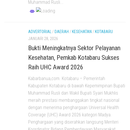
Muhammad Rusli...
ADVERTORIAL
/
DAERAH
/
KESEHATAN
/
KOTABARU
JANUARI 28, 2026
Bukti Meningkatnya Sektor Pelayanan
Kesehatan, Pemkab Kotabaru Sukses
Raih UHC Award 2026
Kabarbanua,com. Kotabaru – Pemerintah
Kabupaten Kotabaru di bawah Kepemimpinan Bupati
Muhammad Rusli dan Wakil Bupati Syairi Mukhlis
meraih prestasi membanggakan tingkat nasional
dengan menerima penghargaan Universal Health
Coverage (UHC) Award 2026 kategori Madya.
Penghargaan yang diserahkan langsung Menteri
Koordinator Bidang Pemberdayaan Masyarakat