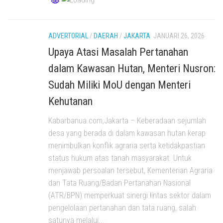
ADVERTORIAL
/
DAERAH
/
JAKARTA
JANUARI 26, 2026
Upaya Atasi Masalah Pertanahan
dalam Kawasan Hutan, Menteri Nusron:
Sudah Miliki MoU dengan Menteri
Kehutanan
Kabarbanua.com,Jakarta – Keberadaan sejumlah
desa yang berada di dalam kawasan hutan kerap
menimbulkan konflik agraria serta ketidakpastian
status hukum atas tanah masyarakat. Untuk
menjawab persoalan tersebut, Kementerian Agraria
dan Tata Ruang/Badan Pertanahan Nasional
(ATR/BPN) memperkuat sinergi lintas sektor dalam
pengelolaan pertanahan dan tata ruang, salah
satunya melalui...