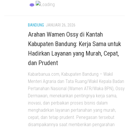
BANDUNG
JANUARI 26, 2026
Arahan Wamen Ossy di Kantah
Kabupaten Bandung: Kerja Sama untuk
Hadirkan Layanan yang Murah, Cepat,
dan Prudent
Kabarbanua.com, Kabupaten Bandung – Wakil
Menteri Agraria dan Tata Ruang/Wakil Kepala Badan
Pertanahan Nasional (Wamen ATR/Waka BPN), Ossy
Dermawan, menekankan pentingnya kerja sama,
inovasi, dan perbaikan proses bisnis dalam
menghadirkan layanan pertanahan yang murah,
cepat, dan tetap prudent. Penegasan tersebut
disampaikannya saat memberikan pengarahan