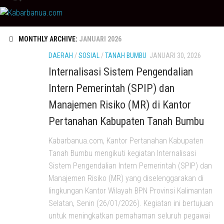
Skip
to
content
MONTHLY ARCHIVE:
JANUARI 2026
DAERAH
/
SOSIAL
/
TANAH BUMBU
JANUARI 30, 2026
Internalisasi Sistem Pengendalian
Intern Pemerintah (SPIP) dan
Manajemen Risiko (MR) di Kantor
Pertanahan Kabupaten Tanah Bumbu
Kabarbanua.com, Kantor Pertanahan Kabupaten
Tanah Bumbu mengikuti kegiatan Internalisasi
Sistem Pengendalian Intern Pemerintah (SPIP) dan
Manajemen Risiko (MR) yang diselenggarakan di
lingkungan Kantor Wilayah BPN Provinsi Kalimantan
Selatan, Senin (26/01/2026). Kegiatan ini bertujuan
untuk meningkatkan pemahaman seluruh pegawai