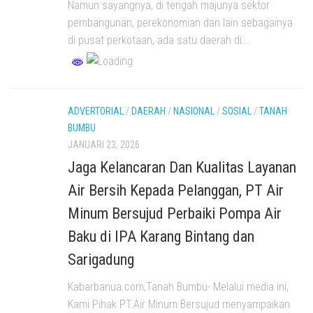
Namun sayangnya, di tengah majunya sektor
pembangunan, perekonomian dan lain sebagainya
di pusat perkotaan, ada satu daerah di...
ADVERTORIAL
/
DAERAH
/
NASIONAL
/
SOSIAL
/
TANAH
BUMBU
JANUARI 23, 2026
Jaga Kelancaran Dan Kualitas Layanan
Air Bersih Kepada Pelanggan, PT Air
Minum Bersujud Perbaiki Pompa Air
Baku di IPA Karang Bintang dan
Sarigadung
Kabarbanua.com,Tanah Bumbu- Melalui media ini,
Kami Pihak PT.Air Minum Bersujud menyampaikan