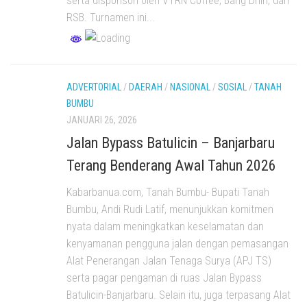
serta disponsori oleh VTRN Coffee, Bang Dhin, dan
RSB. Turnamen ini...
ADVERTORIAL
/
DAERAH
/
NASIONAL
/
SOSIAL
/
TANAH
BUMBU
JANUARI 26, 2026
Jalan Bypass Batulicin – Banjarbaru
Terang Benderang Awal Tahun 2026
Kabarbanua.com, Tanah Bumbu- Bupati Tanah
Bumbu, Andi Rudi Latif, menunjukkan komitmen
nyata dalam meningkatkan keselamatan dan
kenyamanan pengguna jalan dengan pemasangan
Alat Penerangan Jalan Tenaga Surya (APJ TS)
serta pagar pengaman di ruas Jalan Bypass
Batulicin-Banjarbaru. Selain itu, juga terpasang Alat