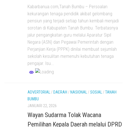
Kabarbanua.com,Tanah Bumbu – Persoalan
kekurangan tenaga pendidik akibat gelombang
pensiun yang terjadi setiap tahun kembali menjadi
sorotan di Kabupaten Tanah Bumbu. Terbatasnya
jalur pengangkatan guru melalui Aparatur Sipil
Negara (ASN) dan Pegawai Pemerintah dengan
Perjanjian Kerja (PPPK) dinilai membuat sejumlah
sekolah kesulitan memenuhi kebutuhan tenaga
pengajar. Isu...
ADVERTORIAL
/
DAERAH
/
NASIONAL
/
SOSIAL
/
TANAH
BUMBU
JANUARI 22, 2026
Wayan Sudarma Tolak Wacana
Pemilihan Kepala Daerah melalui DPRD