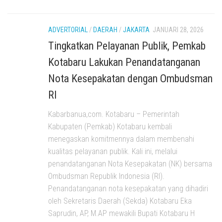
ADVERTORIAL
/
DAERAH
/
JAKARTA
JANUARI 28, 2026
Tingkatkan Pelayanan Publik, Pemkab
Kotabaru Lakukan Penandatanganan
Nota Kesepakatan dengan Ombudsman
RI
Kabarbanua,com. Kotabaru – Pemerintah
Kabupaten (Pemkab) Kotabaru kembali
menegaskan komitmennya dalam membenahi
kualitas pelayanan publik. Kali ini, melalui
penandatanganan Nota Kesepakatan (NK) bersama
Ombudsman Republik Indonesia (RI).
Penandatanganan nota kesepakatan yang dihadiri
oleh Sekretaris Daerah (Sekda) Kotabaru Eka
Saprudin, AP, M.AP mewakili Bupati Kotabaru H