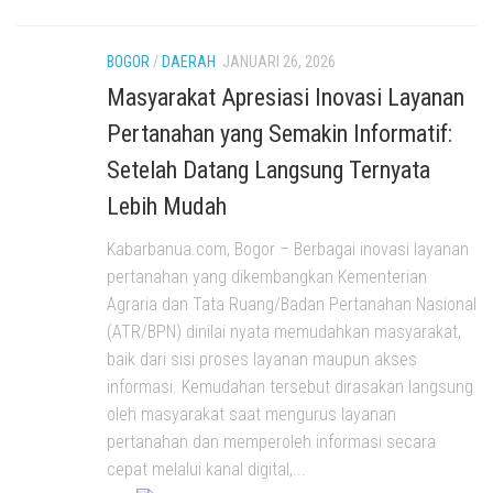
BOGOR
/
DAERAH
JANUARI 26, 2026
Masyarakat Apresiasi Inovasi Layanan
Pertanahan yang Semakin Informatif:
Setelah Datang Langsung Ternyata
Lebih Mudah
Kabarbanua.com, Bogor – Berbagai inovasi layanan
pertanahan yang dikembangkan Kementerian
Agraria dan Tata Ruang/Badan Pertanahan Nasional
(ATR/BPN) dinilai nyata memudahkan masyarakat,
baik dari sisi proses layanan maupun akses
informasi. Kemudahan tersebut dirasakan langsung
oleh masyarakat saat mengurus layanan
pertanahan dan memperoleh informasi secara
cepat melalui kanal digital,...