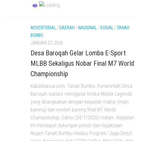
ADVERTORIAL
/
DAERAH
/
NASIONAL
/
SOSIAL
/
TANAH
BUMBU
JANUARI 27, 2026
Desa Baroqah Gelar Lomba E-Sport
MLBB Sekaligus Nobar Final M7 World
Championship
Kabarbanua.com, Tanah Bumbu- Pemerintah Desa
Baroqah sukses menggelar lomba Mobile Legends
yang dirangkaikan dengan kegiatan mabar (main
bareng) dan nonton bareng final M7 World
Championship, Sabtu (24/1/2026) malam. Kegiatan
ini mendapat dukungan penuh dari Kejaksaan
Negeri Tanah Bumbu melalui Program “Jaga Desa”,