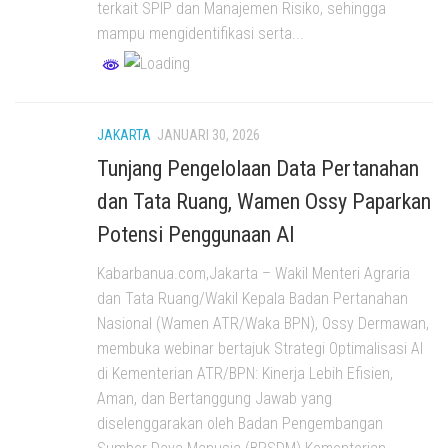
terkait SPIP dan Manajemen Risiko, sehingga
mampu mengidentifikasi serta...
JAKARTA
JANUARI 30, 2026
Tunjang Pengelolaan Data Pertanahan
dan Tata Ruang, Wamen Ossy Paparkan
Potensi Penggunaan AI
Kabarbanua.com,Jakarta – Wakil Menteri Agraria
dan Tata Ruang/Wakil Kepala Badan Pertanahan
Nasional (Wamen ATR/Waka BPN), Ossy Dermawan,
membuka webinar bertajuk Strategi Optimalisasi AI
di Kementerian ATR/BPN: Kinerja Lebih Efisien,
Aman, dan Bertanggung Jawab yang
diselenggarakan oleh Badan Pengembangan