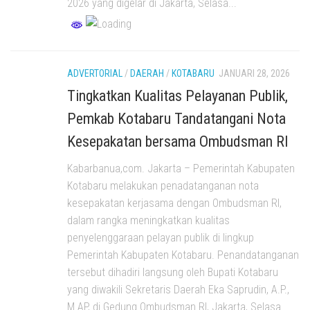
2026 yang digelar di Jakarta, Selasa...
ADVERTORIAL
/
DAERAH
/
KOTABARU
JANUARI 28, 2026
Tingkatkan Kualitas Pelayanan Publik,
Pemkab Kotabaru Tandatangani Nota
Kesepakatan bersama Ombudsman RI
Kabarbanua,com. Jakarta – Pemerintah Kabupaten
Kotabaru melakukan penadatanganan nota
kesepakatan kerjasama dengan Ombudsman RI,
dalam rangka meningkatkan kualitas
penyelenggaraan pelayan publik di lingkup
Pemerintah Kabupaten Kotabaru. Penandatanganan
tersebut dihadiri langsung oleh Bupati Kotabaru
yang diwakili Sekretaris Daerah Eka Saprudin, A.P.,
M.AP, di Gedung Ombudsman RI, Jakarta, Selasa...