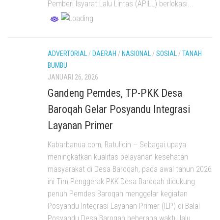
Pemberi Isyarat Lalu Lintas (APILL) berlokasi...
ADVERTORIAL
/
DAERAH
/
NASIONAL
/
SOSIAL
/
TANAH
BUMBU
JANUARI 26, 2026
Gandeng Pemdes, TP-PKK Desa
Baroqah Gelar Posyandu Integrasi
Layanan Primer
Kabarbanua.com, Batulicin – Sebagai upaya
meningkatkan kualitas pelayanan kesehatan
masyarakat di Desa Baroqah, pada awal tahun 2026
ini Tim Penggerak PKK Desa Baroqah didukung
penuh Pemdes Baroqah menggelar kegiatan
Posyandu Integrasi Layanan Primer (ILP) di Balai
Posyandu Desa Baroqah beberapa waktu lalu.