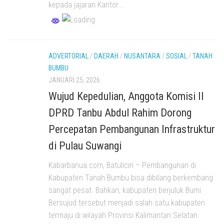
kepada jajaran Kantor...
ADVERTORIAL
/
DAERAH
/
NUSANTARA
/
SOSIAL
/
TANAH
BUMBU
JANUARI 25, 2026
Wujud Kepedulian, Anggota Komisi II
DPRD Tanbu Abdul Rahim Dorong
Percepatan Pembangunan Infrastruktur
di Pulau Suwangi
Kabarbanua.com, Batulicin – Pembangunan di
Kabupaten Tanah Bumbu bisa dibilang berkembang
sangat pesat. Bahkan, kabupaten berjuluk Bumi
Bersujud tersebut menjadi salah satu kabupaten
termaju di wilayah Provinsi Kalimantan Selatan.