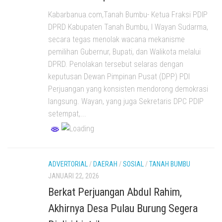
Kabarbanua.com,Tanah Bumbu- Ketua Fraksi PDIP
DPRD Kabupaten Tanah Bumbu, I Wayan Sudarma,
secara tegas menolak wacana mekanisme
pemilihan Gubernur, Bupati, dan Walikota melalui
DPRD. Penolakan tersebut selaras dengan
keputusan Dewan Pimpinan Pusat (DPP) PDI
Perjuangan yang konsisten mendorong demokrasi
langsung. Wayan, yang juga Sekretaris DPC PDIP
setempat,...
ADVERTORIAL
/
DAERAH
/
SOSIAL
/
TANAH BUMBU
JANUARI 22, 2026
Berkat Perjuangan Abdul Rahim,
Akhirnya Desa Pulau Burung Segera