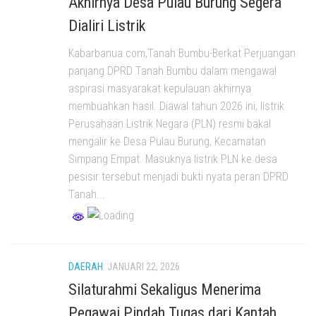
Akhirnya Desa Pulau Burung Segera
Dialiri Listrik
Kabarbanua.com,Tanah Bumbu-Berkat Perjuangan
panjang DPRD Tanah Bumbu dalam mengawal
aspirasi masyarakat kepulauan akhirnya
membuahkan hasil. Diawal tahun 2026 ini, listrik
Perusahaan Listrik Negara (PLN) resmi bakal
mengalir ke Desa Pulau Burung, Kecamatan
Simpang Empat. Masuknya listrik PLN ke desa
pesisir tersebut menjadi bukti nyata peran DPRD
Tanah...
DAERAH
JANUARI 22, 2026
Silaturahmi Sekaligus Menerima
Pegawai Pindah Tugas dari Kantah