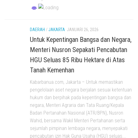
DAERAH
/
JAKARTA
JANUARI 26, 2026
Untuk Kepentingan Bangsa dan Negara,
Menteri Nusron Sepakati Pencabutan
HGU Seluas 85 Ribu Hektare di Atas
Tanah Kemenhan
Kabarbanua.com, Jakarta – Untuk memastikan
pengelolaan aset negara berjalan sesuai ketentuan
hukum dan berpihak pada kepentingan bangsa dan
negara, Menteri Agraria dan Tata Ruang/Kepala
Badan Pertanahan Nasional (ATR/BPN), Nusron
Wahid, bersama Wakil Menteri Pertahanan serta
sejumlah pimpinan lembaga negara, menyepakati
pencabutan izin Hak Guna Usaha (HGU) seluas...