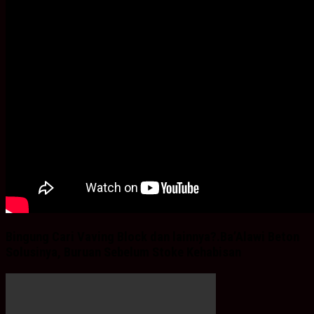
Bingung Cari Vaving Block dan lainnya?.Ba’Alawi Beton
Solusinya, Buruan Sebelum Stoke Kehabisan