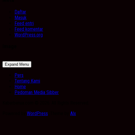
Daftar
Masuk
Feed entri
Feed komentar
WordPress.org
Image
Expand Menu
Pers
Tentang Kami
Home
Pedoman Media Sibber
Kabarbanua.com © 2026. All Rights Reserved.
Powered by
WordPress
. Theme by
Alx
.