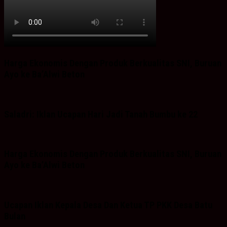
Harga Ekonomis Dengan Produk Berkualitas SNI, Buruan
Ayo ke Ba’Alwi Beton
Saladri: Iklan Ucapan Hari Jadi Tanah Bumbu ke 22
Harga Ekonomis Dengan Produk Berkualitas SNI, Buruan
Ayo ke Ba’Alwi Beton
Ucapan Iklan Kepala Desa Dan Ketua TP PKK Desa Batu
Bulan