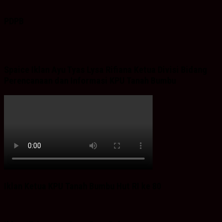
PDPB
Spaice Iklan Ayu Tyas Lysa Rifiana Ketua Divisi Bidang
Perencanaan dan Informasi KPU Tanah Bumbu
Iklan Ketua KPU Tanah Bumbu Hut RI ke 80