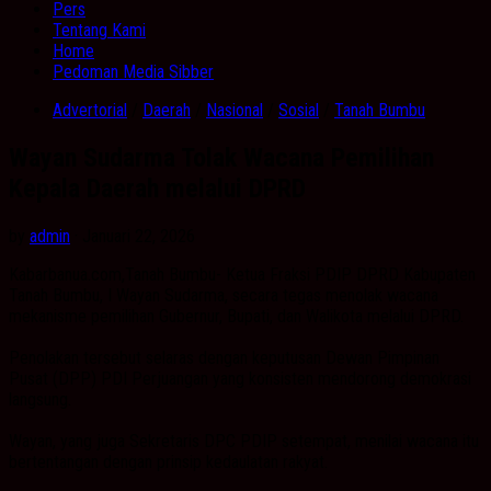
Pers
Tentang Kami
Home
Pedoman Media Sibber
Advertorial
/
Daerah
/
Nasional
/
Sosial
/
Tanah Bumbu
Wayan Sudarma Tolak Wacana Pemilihan
Kepala Daerah melalui DPRD
by
admin
· Januari 22, 2026
Kabarbanua.com,Tanah Bumbu- Ketua Fraksi PDIP DPRD Kabupaten
Tanah Bumbu, I Wayan Sudarma, secara tegas menolak wacana
mekanisme pemilihan Gubernur, Bupati, dan Walikota melalui DPRD.
Penolakan tersebut selaras dengan keputusan Dewan Pimpinan
Pusat (DPP) PDI Perjuangan yang konsisten mendorong demokrasi
langsung.
Wayan, yang juga Sekretaris DPC PDIP setempat, menilai wacana itu
bertentangan dengan prinsip kedaulatan rakyat.