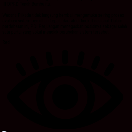
III DPRD Tanah Bumbu itu.
Wacana Pilkada tidak langsung kembali mengemuka seiring proses
evaluasi sistem pemilihan kepala daerah di tingkat nasional. Dalam
perdebatan ini, PDI Perjuangan menegaskan posisinya sebagai salah
satu partai yang vokal menolak perubahan sistem tersebut.
Red