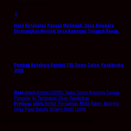
Agustus 20, 2024
0
Hasil Ketahanan Pangan Melimpah, Desa Binawara
Dicanangkan Menjadi Desa Kampung Tangguh Banua.
Juni 18, 2020
Pemkab Kotabaru Seleksi 135 Siswa Calon Paskibraka
2025
April 11, 2025
Next story
Komisi I DPRD Tanbu Soroti Krisisnya Tenaga
Pengajar, Ini Tanggapan Dinas Pendidikan
Previous story
Berkat Perjuangan Abdul Rahim, Akhirnya
Desa Pulau Burung Segera Dialiri Listrik
Ayo ke General Repair dan Body Painting.