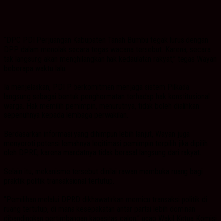
“DPC PDI Perjuangan Kabupaten Tanah Bumbu tegak lurus dengan
DPP dalam menolak secara tegas wacana tersebut. Karena, secara
tak langsung akan menghilangkan hak kedaulatan rakyat,” tegas Wayan
beberapa waktu lalu.
Ia menjelaskan, PDI P berkomitmen menjaga sistem Pilkada
langsung sebagai bentuk penghormatan terhadap hak konstitusional
warga. Hak memilih pemimpin, menurutnya, tidak boleh dialihkan
sepenuhnya kepada lembaga perwakilan.
Berdasarkan informasi yang dihimpun lebih lanjut, Wayan juga
menyoroti potensi lemahnya legitimasi pemimpin terpilih jika dipilih
oleh DPRD, karena mandatnya tidak berasal langsung dari rakyat.
Selain itu, mekanisme tersebut dinilai rawan membuka ruang bagi
praktik politik transaksional tertutup.
“Pemilihan melalui DPRD dikhawatirkan memicu transaksi politik di
ruang tertutup, di mana kesepakatan antar partai lebih dominan
dibandingkan pertimbangan kapasitas calon,” ucap Wakil Ketua Komisi