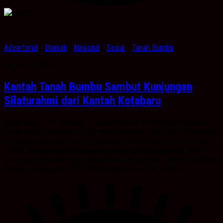
Advertorial
/
Daerah
/
Nasional
/
Sosial
/
Tanah Bumbu
Agustus 3, 2026
Kantah Tanah Bumbu Sambut Kunjungan
Silaturahmi dari Kantah Kotabaru
Kabarbanua com, Batulicin – Jajaran Kantor Pertanahan Kabupaten
Tanah Bumbu menerima kunjungan silaturahmi dari Kantor Pertanahan
Kabupaten Kotabaru. Kunjungan tersebut berlangsung dalam suasana
hangat sebagai wujud penguatan sinergi dan hubungan baik antar
satuan kerja di lingkungan Kementerian Agraria dan Tata Ruang/Badan
Pertanahan Nasional (ATR/BPN) pada Kamis (30/7/2026)....