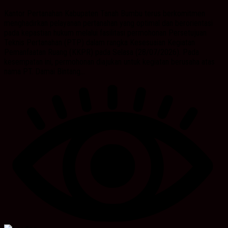
Kantor Pertanahan Kabupaten Tanah Bumbu terus berkomitmen
menghadirkan pelayanan pertanahan yang optimal dan berorientasi
pada kepastian hukum melalui fasilitasi permohonan Persetujuan
Teknis Pertanahan (PTP) dalam rangka Kesesuaian Kegiatan
Pemanfaatan Ruang (KKPR) pada Selasa (28/07/2026). Pada
kesempatan ini, permohonan diajukan untuk kegiatan berusaha atas
nama PT. Damai Bintang...