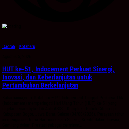
Daerah
/
Kotabaru
Agustus 5, 2026
HUT ke-51, Indocement Perkuat Sinergi,
Inovasi, dan Keberlanjutan untuk
Pertumbuhan Berkelanjutan
Kabarbanua,com. Kotabaru – PT Indocement Tunggal Prakarsa Tbk.
(Indocement) memperingati Hari Ulang Tahun (HUT) ke-51 yang
digelar secara hybrid di Aula ASIST, Kompleks Pabrik Citeureup,
Kabupaten Bogor, Jawa Barat. Selasa (04/08/2026). Perayaan tahun
ini mengusung tema Harmoni dalam Sinergi, Kreatif dalam Inovasi,
Gemilang dalam Prestasi sebagai cerminan...