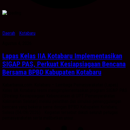
Daerah
/
Kotabaru
Agustus 4, 2026
Lapas Kelas IIA Kotabaru Implementasikan
SIGAP PAS, Perkuat Kesiapsiagaan Bencana
Bersama BPBD Kabupaten Kotabaru
Kabarbanua,com. Kotabaru – Lembaga Pemasyarakatan (Lapas)
Kelas IIA Kotabaru resmi mengimplementasikan program SIGAP PAS
(Strategi Kesiapsiagaan Kebencanaan di UPT Pemasyarakatan
Kalimantan Selatan) melalui pelatihan dan simulasi penanggulangan
bencana yang bekerja sama dengan BPBD Kabupaten Kotabaru,
Selasa (04/08/2026). . Kegiatan tersebut diikuti seluruh petugas
pemasyarakatan serta melibatkan unsur...