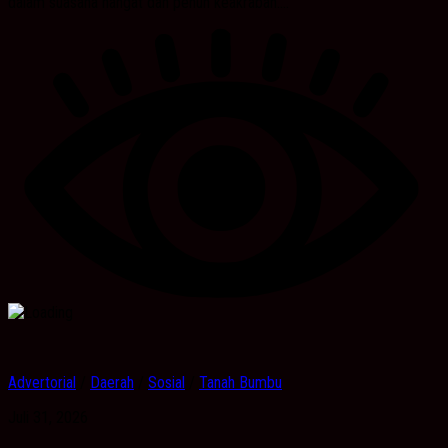
dalam suasana hangat dan penuh keakraban....
Advertorial
/
Daerah
/
Sosial
/
Tanah Bumbu
Juli 31, 2026