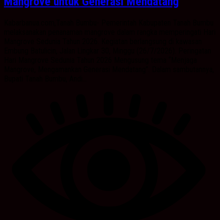
Mangrove untuk Generasi Mendatang
Kabarbanua.com,Tanah Bumbu- Pemerintah Kabupaten Tanah Bumbu
melaksanakan penanaman mangrove dalam rangka memperingati Hari
Mangrove Sedunia Tahun 2026. Kegiatan berlangsung di kawasan
Embung Batulicin, Jalan Lingkar 30, Minggu (26/7/2026). Peringatan
Hari Mangrove Sedunia Tahun 2026 Mengusung tema “Menjaga
Mangrove, Mengamankan Generasi Mendatang”. Dalam sambutannya,
Bupati Tanah Bumbu, Andi...