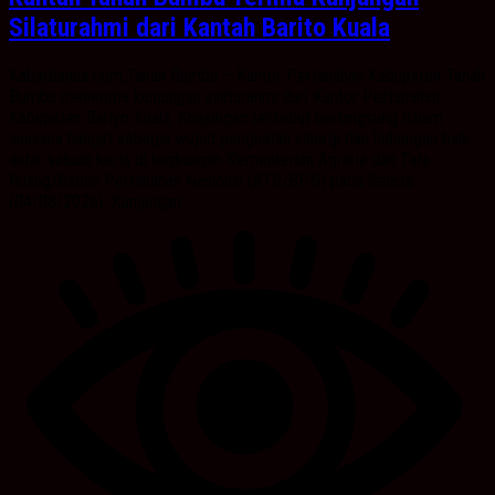
Silaturahmi dari Kantah Barito Kuala
Kabarbanua.com,Tanah Bumbu – Kantor Pertanahan Kabupaten Tanah
Bumbu menerima kunjungan silaturahmi dari Kantor Pertanahan
Kabupaten Bariyo Kuala. Kunjungan tersebut berlangsung dalam
suasana hangat sebagai wujud penguatan sinergi dan hubungan baik
antar satuan kerja di lingkungan Kementerian Agraria dan Tata
Ruang/Badan Pertanahan Nasional (ATR/BPN) pada Selasa
(04/08/2026). Kunjungan...