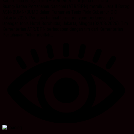
Kabarbanua.com,Jakarta – Kementerian Agraria dan Tata
Ruang/Badan Pertanahan Nasional (ATR/BPN) meraih Juara II Beregu
ASN/BUMN/BUMD dalam Turnamen Tenis Piala Gubernur DKI
Jakarta 2026. Pada partai final turnamen yang berlangsung di
lapangan tenis Hotel Borobudur, Jakarta, Minggu (02/08/2026), Tim
Kementerian ATR/BPN berhadapan dengan tim dari Kementerian
Pertahanan. “Alhamdulillah...