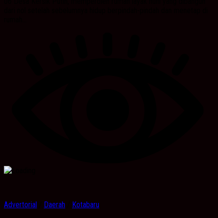
06 Desa Kersik Putih, memperoleh rumah layak huni yang dibangun
dari nol setelah sebelumnya hidup berpindah-pindah dan menetap di
rumah...
Advertorial
/
Daerah
/
Kotabaru