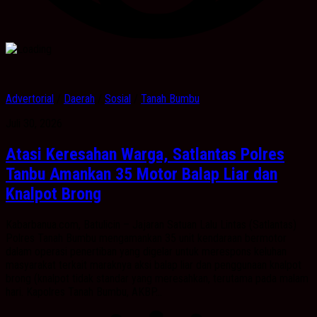
Advertorial
/
Daerah
/
Sosial
/
Tanah Bumbu
Juli 30, 2026
Atasi Keresahan Warga, Satlantas Polres
Tanbu Amankan 35 Motor Balap Liar dan
Knalpot Brong
Kabarbanua.com, Batulicin – Jajaran Satuan Lalu Lintas (Satlantas)
Polres Tanah Bumbu mengamankan 35 unit kendaraan bermotor
dalam operasi penertiban yang digelar untuk merespons keluhan
masyarakat terkait maraknya aksi balap liar dan penggunaan knalpot
brong (knalpot tidak standar yang meresahkan, terutama pada malam
hari. Kapolres Tanah Bumbu, AKBP...