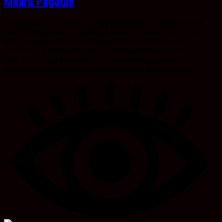
Muara Pagatan
Kabarbanua.com, Batulicin – Program peninggian tanggul tambak
kepiting di Desa Muara Pagatan, Kecamatan Kusan Hilir, menjadi
salah satu upaya Pemerintah Kabupaten Tanah Bumbu dalam
mendukung produktivitas sektor budidaya perikanan. Sejak rampung
pada 2025, tanggul tersebut membantu melindungi tambak dari air
pasang yang sebelumnya sering mengganggu aktivitas petani....