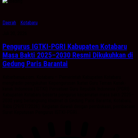
Daerah
/
Kotabaru
Juli 30, 2026
Pengurus IGTKI-PGRI Kabupaten Kotabaru
Masa Bakti 2025–2030 Resmi Dikukuhkan di
Gedung Paris Barantai
Kabarbanua,com. Kotabaru – Pemerintah Kabupaten Kotabaru
menghadiri pengukuhan Kepengurusan Ikatan Guru Taman Kanak-
kanak Indonesia (IGTKI) Persatuan Guru Republik Indonesia (PGRI)
Kabupaten Kotabaru beserta pengurus kecamatan masa bakti 2025–
2030 yang berlangsung khidmat di Gedung Paris Barantai, Kotabaru,
Rabu (29/07/2026). Kegiatan diawali dengan pembukaan, pembacaan
Surat Keputusan Pengurus IGTKI-PGRI...