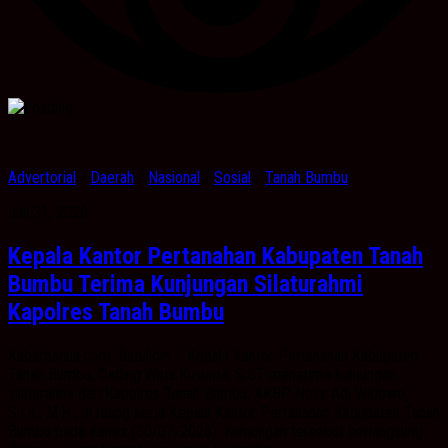
Advertorial
/
Daerah
/
Nasional
/
Sosial
/
Tanah Bumbu
Juli 31, 2026
Kepala Kantor Pertanahan Kabupaten Tanah
Bumbu Terima Kunjungan Silaturahmi
Kapolres Tanah Bumbu
Kabarbanua.com, Batulicin – Kepala Kantor Pertanahan Kabupaten
Tanah Bumbu, Dading Wiria Kusuma, S.ST menerima kunjungan
silaturahmi dari Kapolres Tanah Bumbu, AKBP Novy Adi Wibowo,
S.I.K., M.H., di ruang kerja Kepala Kantor Pertanahan Kabupaten Tanah
Bumbu pada Kamis (30/07/2026). Kunjungan tersebut berlangsung