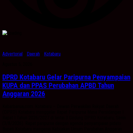
Advertorial
/
Daerah
/
Kotabaru
Agustus 5, 2026
DPRD Kotabaru Gelar Paripurna Penyampaian
KUPA dan PPAS Perubahan APBD Tahun
Anggaran 2026
Kabarbanua,com. Kotabaru – Dewan Perwakilan Rakyat Daerah
(DPRD) Kotabaru menggelar Rapat Paripurna Masa Persidangan I
Rapat I Tahun 2026/2027 di lantai 3 Gedung DPRD Kotabaru, Senin
(3/8/2026). Rapat paripurna dengan agenda penyampaian pidato
Bupati Kotabaru mengenai Kebijakan Umum Perubahan Anggaran