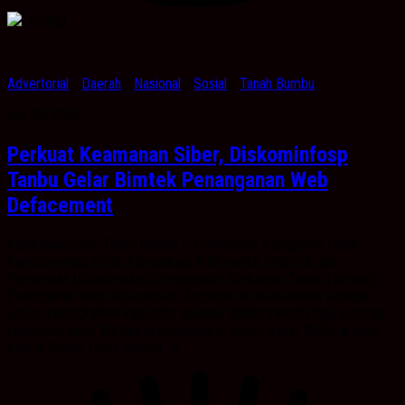
Advertorial
/
Daerah
/
Nasional
/
Sosial
/
Tanah Bumbu
Juli 30, 2026
Perkuat Keamanan Siber, Diskominfosp
Tanbu Gelar Bimtek Penanganan Web
Defacement
Kabarbanua.com,Tanah Bumbu – Pemerintah Kabupaten Tanah
Bumbu melalui Dinas Komunikasi, Informatika, Statistik, dan
Persandian (Diskominfosp) menggelar Bimbingan Teknis (Bimtek)
Penanganan Web Defacement. Kegiatan ini dilaksanakan sebagai
upaya meningkatkan kapasitas aparatur dalam menghadapi ancaman
keamanan siber. Bimtek berlangsung di Ruang Rapat Mahligai Iman,
Kantor Bupati Tanah Bumbu, di...