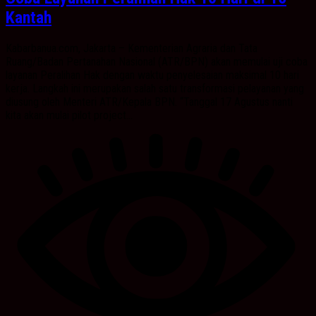
Kantah
Kabarbanua.com, Jakarta – Kementerian Agraria dan Tata
Ruang/Badan Pertanahan Nasional (ATR/BPN) akan memulai uji coba
layanan Peralihan Hak dengan waktu penyelesaian maksimal 10 hari
kerja. Langkah ini merupakan salah satu transformasi pelayanan yang
diusung oleh Menteri ATR/Kepala BPN. “Tanggal 17 Agustus nanti
kita akan mulai pilot project...