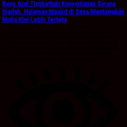
Bang Arul Tingkatkan Kenyamanan Sarana
Ibadah, Halaman Masjid di Desa Mantawakan
Mulia Kini Lebih Tertata
Kabarbanua.com,Tanah Bumbu – Pemasangan paving block di
halaman Masjid An Nur, Desa Mantawakan Mulia, Kecamatan
Mantewe, menjadi salah satu upaya Bupati Tanah Bumbu Andi Rudi
Latif dalam meningkatkan kenyamanan sarana ibadah dan pendidikan
keagamaan. Infrastruktur yang dibangun pada 2025 tersebut
membuat halaman masjid yang sebelumnya becek saat...