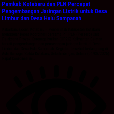
Pemkab Kotabaru dan PLN Percepat
Pengembangan Jaringan Listrik untuk Desa
Limbur dan Desa Hulu Sampanah
Kabarbanua,com. Kotabaru – Pemerintah Kabupaten Kotabaru
menggelar Rapat Koordinasi bersama PT PLN (Persero) Unit
Pelaksana Proyek Ketenagalistrikan (UP2K) Kalimantan Selatan
terkait pengembangan dan pemasangan jaringan listrik di Desa
Limbur dan Desa Hulu Sampanah. Kegiatan tersebut berlangsung di
Aula Bamega, Setda Kotabaru, Sebelimbingan, Selasa (04/08/2026).
Rapat koordinasi ini...