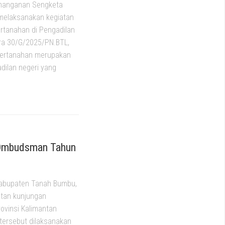
enanganan Sengketa
melaksanakan kegiatan
rtanahan di Pengadilan
ara 30/G/2025/PN.BTL,
 pertanahan merupakan
dilan negeri yang
i Ombudsman Tahun
Kabupaten Tanah Bumbu,
iatan kunjungan
ovinsi Kalimantan
tersebut dilaksanakan