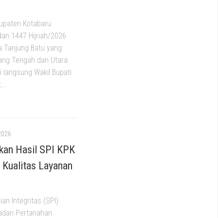
upaten Kotabaru
an 1447 Hijriah/2026
sa Tanjung Batu yang
ang Tengah dan Utara.
i langsung Wakil Bupati
...
2026
kan Hasil SPI KPK
 Kualitas Layanan
an Integritas (SPI)
Badan Pertanahan