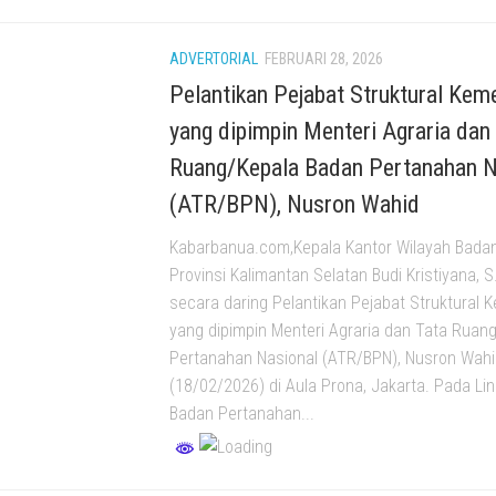
ADVERTORIAL
FEBRUARI 28, 2026
Pelantikan Pejabat Struktural Ke
yang dipimpin Menteri Agraria dan
Ruang/Kepala Badan Pertanahan N
(ATR/BPN), Nusron Wahid
Kabarbanua.com,Kepala Kantor Wilayah Bada
Provinsi Kalimantan Selatan Budi Kristiyana, S
secara daring Pelantikan Pejabat Struktural
yang dipimpin Menteri Agraria dan Tata Ruan
Pertanahan Nasional (ATR/BPN), Nusron Wah
(18/02/2026) di Aula Prona, Jakarta. Pada Li
Badan Pertanahan...