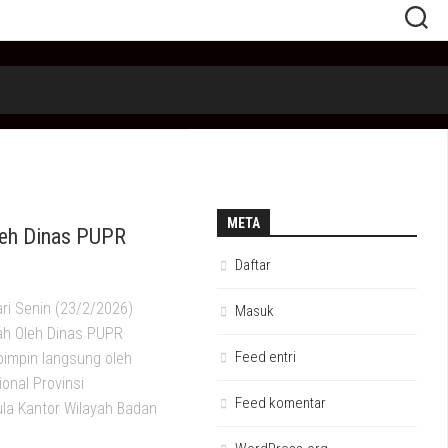
META
leh Dinas PUPR
Daftar
ri Senin (23/2/2026)
Masuk
h Oleh Dinas PUPR
Feed entri
ipimpin langsung oleh
onal Provinsi
Feed komentar
ula Kantor Wilayah Badan