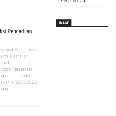
WordPress.org
IMAGE
ksi Pengadilan
en Tanah Bumbu melalui
ta melaksanakan
gatan Nomor
 bagian dari proses
n guna memperoleh
ada Kamis (26/02/2026).
sung...