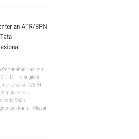
menterian ATR/BPN
 Tata
asional
n Pertanahan Nasional
.SiT., M.H. mengikuti
 Kementerian ATR/BPN
g/Kepala Badan
id pada Rabu
ngkungan Kantor Wilayah