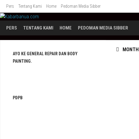
Skip
Pers
Tentang Kami
Home
Pedoman Media Sibber
to
content
PERS
TENTANG KAMI
HOME
PEDOMAN MEDIA SIBBER
MONTHL
AYO KE GENERAL REPAIR DAN BODY
PAINTING.
PDPB