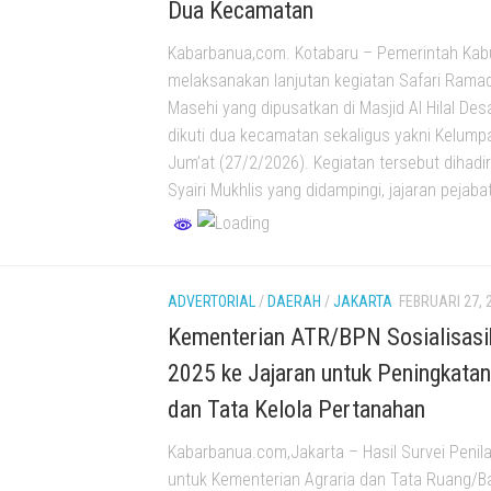
Dua Kecamatan
Kabarbanua,com. Kotabaru – Pemerintah Kab
melaksanakan lanjutan kegiatan Safari Ramad
Masehi yang dipusatkan di Masjid Al Hilal De
dikuti dua kecamatan sekaligus yakni Kelump
Jum’at (27/2/2026). Kegiatan tersebut dihadir
Syairi Mukhlis yang didampingi, jajaran pejabat
ADVERTORIAL
/
DAERAH
/
JAKARTA
FEBRUARI 27, 
Kementerian ATR/BPN Sosialisasi
2025 ke Jajaran untuk Peningkatan
dan Tata Kelola Pertanahan
Kabarbanua.com,Jakarta – Hasil Survei Penilai
untuk Kementerian Agraria dan Tata Ruang/