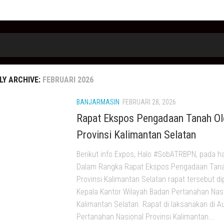
Y ARCHIVE:
FEBRUARI 2026
BANJARMASIN
FEBRUARI 28, 2026
Rapat Ekspos Pengadaan Tanah O
Provinsi Kalimantan Selatan
Berikut info Expos, Halo #SobATRBPN, pada ha
Dalam Rangka Rapat Ekspos Pengadaan Tana
Provinsi Kalimantan Selatan rapat tersebut d
Kepala Kantor Wilayah Badan Pertanahan Nasi
Kalimantan Selatan. Rapat di laksanakan di A
Pertanahan Nasional Provinsi Kalimantan...