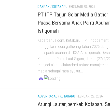
DAERAH
/
KOTABARU
FEBRUARI 28, 2026
PT ITP Tarjun Gelar Media Gatheri
Puasa Bersama Anak Panti Asuha
Istiqomah
Kabarbanua,com. Kotabaru – PT Indocement 
menggelar media gathering tahun 2026 deng
anak panti asuhan di LKSA Al Istiqomah, Desa
Kecamatan Pulau Laut Sigam, Jumat (27/2/20
menjadi ajang silaturahmi antara manajemen
media sebagai rasa syukur...
ADVERTORIAL
/
KOTABARU
FEBRUARI 28, 2026
Arungi Lautan,pemkab Kotabaru Sa