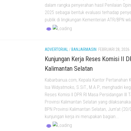
dalam rangka penyerahan hasil Penilaian Op
2025 sebagai bentuk evaluasi terhadap peny
publik di lingkungan Kementerian ATR/BPN wil
ADVERTORIAL
/
BANJARMASIN
FEBRUARI 28, 2026
Kunjungan Kerja Reses Komisi II D
Kalimantan Selatan
Kabarbanua.com, Kepala Kantor Pertanahan 
Isa Widyatmoko, S.SiT., M.A.P., menghadiri ke
Reses Komisi II DPR RI Masa Persidangan III
Provinsi Kalimantan Selatan yang dilaksanaka
BPN Provinsi Kalimantan Selatan, Jum’at (20/
kunjungan kerja ini merupakan bagian...