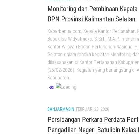
Monitoring dan Pembinaan Kepala 
BPN Provinsi Kalimantan Selatan
Kabarbanua.com, Kepala Kantor Pertanahan 
Bapak Isa Widyatmoko, S.SiT., M.A.P., meneri
Kantor Wilayah Badan Pertanahan Nasional Pr
Selatan dalam rangka kegiatan Monitoring d
dilaksanakan di Kantor Pertanahan Kabupat
(25/02/2026). Kegiatan yang berlangsung di 
Kabupaten...
BANJARMASIN
FEBRUARI 28, 2026
Persidangan Perkara Perdata Pert
Pengadilan Negeri Batulicin Kelas 