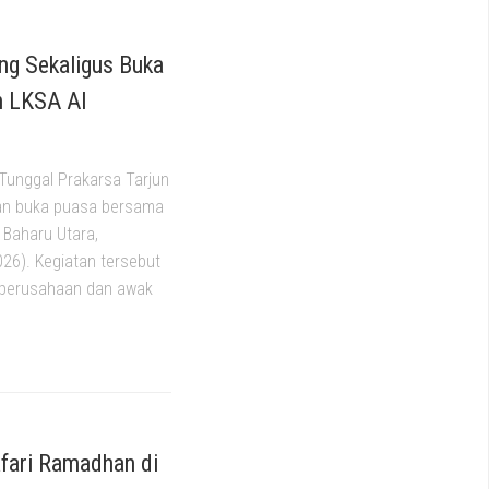
ng Sekaligus Buka
n LKSA Al
Tunggal Prakarsa Tarjun
an buka puasa bersama
 Baharu Utara,
26). Kegiatan tersebut
 perusahaan dan awak
fari Ramadhan di