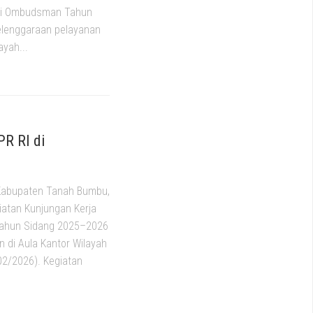
ini Ombudsman Tahun
elenggaraan pelayanan
ayah...
PR RI di
Kabupaten Tanah Bumbu,
giatan Kunjungan Kerja
 Tahun Sidang 2025–2026
n di Aula Kantor Wilayah
02/2026). Kegiatan