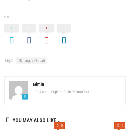
SHARE
Tags:
#Karangan #Bupati
admin
Info Akurat, Sajikan Fakta Sesuai Data
YOU MAY ALSO LIKE...
0
0