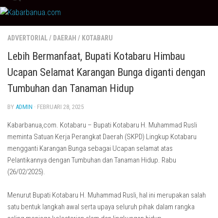
Skip
to
content
ADVERTORIAL
/
DAERAH
/
KOTABARU
Lebih Bermanfaat, Bupati Kotabaru Himbau
Ucapan Selamat Karangan Bunga diganti dengan
Tumbuhan dan Tanaman Hidup
BY
ADMIN
· FEBRUARI 28, 2025
Kabarbanua,com. Kotabaru – Bupati Kotabaru H. Muhammad Rusli
meminta Satuan Kerja Perangkat Daerah (SKPD) Lingkup Kotabaru
mengganti Karangan Bunga sebagai Ucapan selamat atas
Pelantikannya dengan Tumbuhan dan Tanaman Hidup. Rabu
(26/02/2025).
Menurut Bupati Kotabaru H. Muhammad Rusli, hal ini merupakan salah
satu bentuk langkah awal serta upaya seluruh pihak dalam rangka