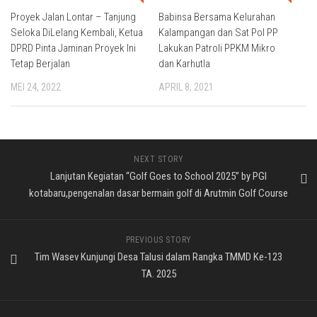
Proyek Jalan Lontar – Tanjung
Babinsa Bersama Kelurahan
Seloka DiLelang Kembali, Ketua
Kalampangan dan Sat Pol PP
DPRD Pinta Jaminan Proyek Ini
Lakukan Patroli PPKM Mikro
Tetap Berjalan
dan Karhutla
MEI 24, 2022
APRIL 8, 2021
NEXT STORY
Lanjutan Kegiatan “Golf Goes to School 2025” by PGI
kotabaru,pengenalan dasar bermain golf di Arutmin Golf Course
PREVIOUS STORY
Tim Wasev Kunjungi Desa Talusi dalam Rangka TMMD Ke-123
TA. 2025