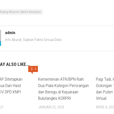
 Ruang #Nusron Wahid #Investasi
admin
Info Akurat, Sajikan Fakta Sesuai Data
AY ALSO LIKE...
0
P Ditetapkan
Kementerian ATR/BPN Raih
Pagi Tadi, 
ua Dari Hasil
Dua Piala Kategori Perorangan
Golongan 1
IV DPD KNPI
dan Beregu di Kejuaraan
dan Puteri
Bulutangkis KORPRI
Virtual
021
JANUARI 22, 2026
APRIL 8, 20