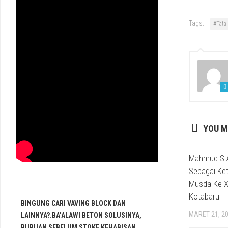
Tags:
#Tata
YOU M
Mahmud S.A
Sebagai Ket
Musda Ke-X
Kotabaru
BINGUNG CARI VAVING BLOCK DAN
MARET 21, 2
LAINNYA?.BA’ALAWI BETON SOLUSINYA,
BURUAN SEBELUM STOKE KEHABISAN