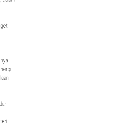
get.
gnya
inergi
laan
dar
teri