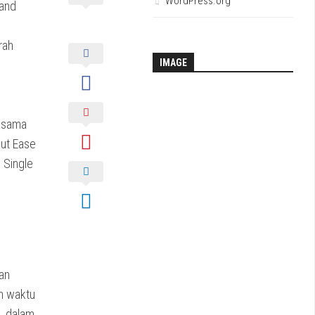
WordPress.org
 and
rah
IMAGE
a-sama
ut Ease
 Single
g
an
n waktu
, dalam