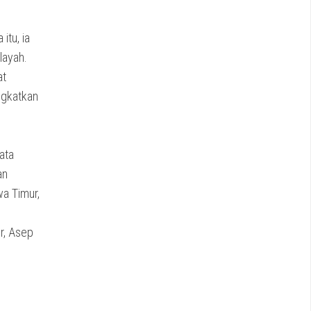
itu, ia
layah.
at
ngkatkan
ata
an
wa Timur,
r, Asep