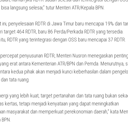
bisa langsung selesai,” tutur Menteri ATR/Kepala BPN.
 ini, penyelesaian RDTR di Jawa Timur baru mencapai 19% dari tar
ari target 464 RDTR, baru 86 Perda/Perkada RDTR yang tersedia.
itu, RDTR yang terintegrasi dengan OSS baru mencapai 37 RDTR.
percepat penyusunan RDTR, Menteri Nusron menegaskan pentin
 yang erat antara Kementerian ATR/BPN dan Pemda. Menurutnya, s
antara kedua pihak akan menjadi kunci keberhasilan dalam pengelo
dan tata ruang.
ergi yang lebih kuat, target pertanahan dan tata ruang bukan seka
tas kertas, tetapi menjadi kenyataan yang dapat meningkatkan
aan masyarakat dan memperkuat perekonomian daerah,” kata Men
a BPN.