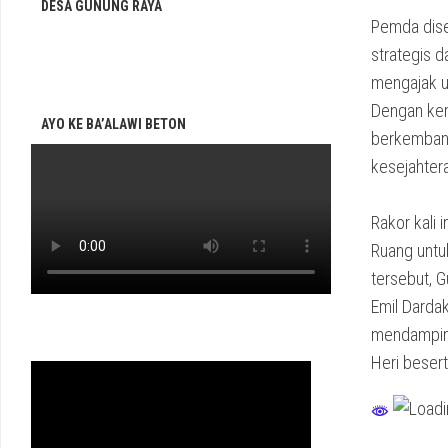
DESA GUNUNG RAYA
Pemda dise
strategis d
mengajak un
Dengan ker
AYO KE BA’ALAWI BETON
berkembang
kesejahter
Rakor kali 
Ruang untu
tersebut, 
Emil Dardak
mendamping
Heri beser