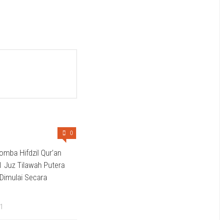
0
lomba Hifdzil Qur’an
 Juz Tilawah Putera
 Dimulai Secara
21