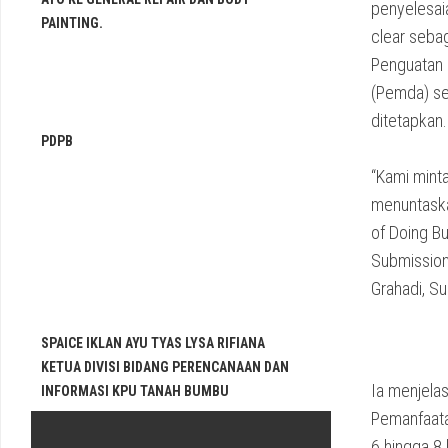
penyelesai
PAINTING.
clear sebag
Penguatan 
(Pemda) se
ditetapkan.
PDPB
“Kami mint
menuntaska
of Doing B
Submission
Grahadi, S
SPAICE IKLAN AYU TYAS LYSA RIFIANA
KETUA DIVISI BIDANG PERENCANAAN DAN
Ia menjela
INFORMASI KPU TANAH BUMBU
Pemanfaata
6 hingga 8 