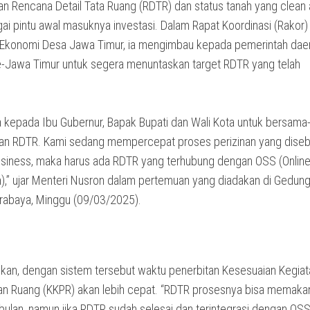
an Rencana Detail Tata Ruang (RDTR) dan status tanah yang clean
ai pintu awal masuknya investasi. Dalam Rapat Koordinasi (Rakor)
Ekonomi Desa Jawa Timur, ia mengimbau kepada pemerintah dae
-Jawa Timur untuk segera menuntaskan target RDTR yang telah
a kepada Ibu Gubernur, Bapak Bupati dan Wali Kota untuk bersam
n RDTR. Kami sedang mempercepat proses perizinan yang diseb
usiness, maka harus ada RDTR yang terhubung dengan OSS (Online
),” ujar Menteri Nusron dalam pertemuan yang diadakan di Gedun
urabaya, Minggu (09/03/2025).
skan, dengan sistem tersebut waktu penerbitan Kesesuaian Kegiat
n Ruang (KKPR) akan lebih cepat. “RDTR prosesnya bisa memaka
bulan, namun jika RDTR sudah selesai dan terintegrasi dengan OSS