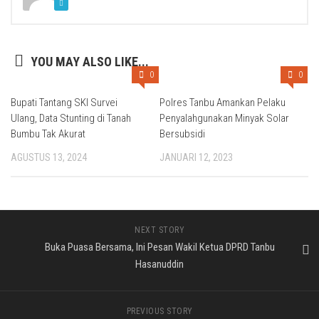
YOU MAY ALSO LIKE...
0
0
Bupati Tantang SKI Survei
Polres Tanbu Amankan Pelaku
Ulang, Data Stunting di Tanah
Penyalahgunakan Minyak Solar
Bumbu Tak Akurat
Bersubsidi
AGUSTUS 13, 2024
JANUARI 12, 2023
NEXT STORY
Buka Puasa Bersama, Ini Pesan Wakil Ketua DPRD Tanbu
Hasanuddin
PREVIOUS STORY