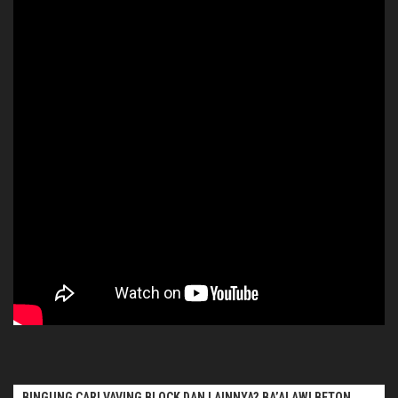
BINGUNG CARI VAVING BLOCK DAN LAINNYA?.BA’ALAWI BETON