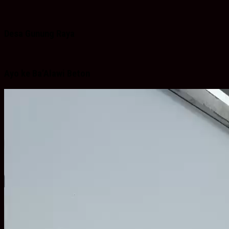
Desa Gunung Raya
Ayo ke Ba’Alawi Beton