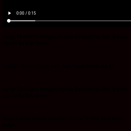
Harga Ekonomis Dengan Produk Berkualitas SNI, Buruan
Ayo ke Ba’Alwi Beton
Saladri: Iklan Ucapan Hari Jadi Tanah Bumbu ke 22
Harga Ekonomis Dengan Produk Berkualitas SNI, Buruan
Ayo ke Ba’Alwi Beton
Ucapan Iklan Kepala Desa Dan Ketua TP PKK Desa Batu
Bulan