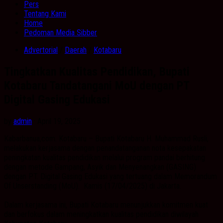
Pers
Tentang Kami
Home
Pedoman Media Sibber
Advertorial
/
Daerah
/
Kotabaru
Tingkatkan Kualitas Pendidikan, Bupati
Kotabaru Tandatangani MoU dengan PT
Digital Gasing Edukasi
by
admin
· April 19, 2025
Kabarbanua,com. Kotabaru – Bupati Kotabaru H. Muhammad Rusli,
melakukan kerjasama dengan penandatanganan nota kesepakatan
peningkatan kualitas pendidikan melalui program pandai berhitung
dengan metode Gampang, Asyik dan Menyenangkan (GASING)
dengan PT. Digital Gasing Edukasi yang tertuang dalam Memorandum
Of Unserstanding (MoU). Kamis (17/04/2025) di Jakarta.
Dalam kerjasama ini, Bupati Kotabaru menunjukkan komitmen kuat
dan berfokus dalam meningkatkan kualitas pendidikan diwilayah