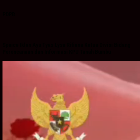
PDPB
Spaice Iklan Ayu Tyas Lysa Rifiana Ketua Divisi Bidang
Perencanaan dan Informasi KPU Tanah Bumbu