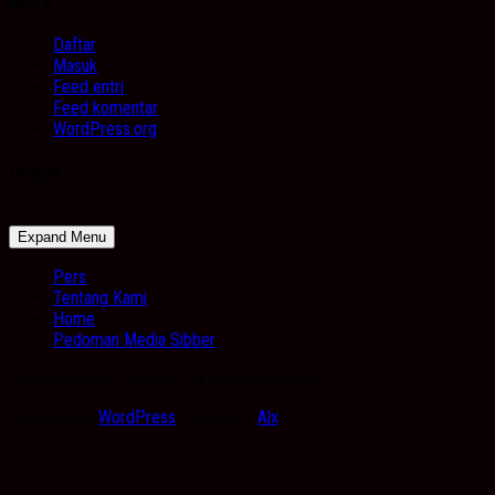
Meta
Daftar
Masuk
Feed entri
Feed komentar
WordPress.org
Image
Expand Menu
Pers
Tentang Kami
Home
Pedoman Media Sibber
Kabarbanua.com © 2026. All Rights Reserved.
Powered by
WordPress
. Theme by
Alx
.