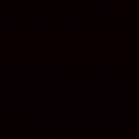
Kabupaten Kotabaru.
Prof. Yohanes Surya, Ph. D selaku pencetus Metode GASING
mengapresiasi langkah Pemerintah Kabupaten Kotabaru dan siap
mendukung untuk mewujudkan Kotabaru lebih unggul dalam bidang
pendidikan.
Langkah kolaborasi Pemerintah Kabupaten Kotabaru ini tertuang
dalam nota kesepakatan bersama tentang Program Kerjasama
Peningkatan Kualitas Pendidikan, Nomor : 04/KSB-PEM.KTB/2025
dan Nomor : 001/MoU/ARS/DGE/IV/2025. Dimana poin pentingnya,
ruang lingkup kerjasama peningkatan kualitas pendidikan ini
diantaranya meliputi, pelatihan guru pada jenjang Pendidikan Dasar
(Dikdas) diwilayah kewenangan pihak satu, dalam rangka peningkatan
kualitas dan kemampuan mengajar guru dalam bidang sains dan
matematika dengan menggunakan metode yang Gampang, Asyik dan
Menyenangkan dan mudah dipahami oleh guru yang dikenal dengan
nama GASING, sebagaimana telah dikembangkan oleh Pihak Kedua.
Diharapkan dengan adanya kerjasama Pemerintah Kabupaten