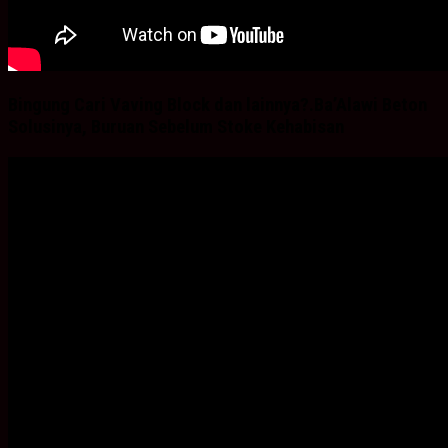
Bingung Cari Vaving Block dan lainnya?.Ba’Alawi Beton
Solusinya, Buruan Sebelum Stoke Kehabisan