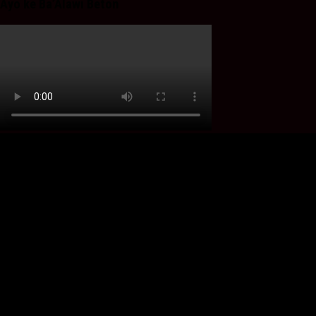
Ayo ke Ba’Alawi Beton