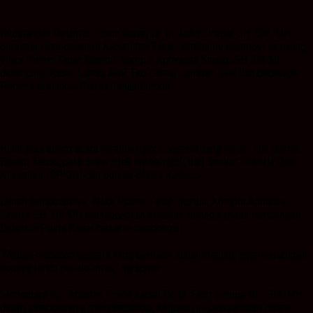
Kedatangan Dirlantas Polda Kalsel Dr. M. Fahri Siregar SH. SIK. MH
bersama rombongan di Kabupaten Tanah Bumbu itu disambut langsung
Waka Polres Tanah Bumbu, Kompol Apriyansa Sinatra SH SIK MH
didampingi Kasat Lantas AKP Eko Guntar Lumban Raja dan beberapa
Perwira di lingkup Polres Tanah Bumbu.
Hadir pula dalam acara tersebut, para peserta yang terdiri dari jajaran
Dishub Tanbu, para driver ojek online (ojol) dari Serikat Pekerja Ojek
Nusantara (SPION) dan pelajar SMKS Kodeco.
Dalam sambutannya, Waka Polres Tanah Bumbu, Kompol Apriansa
Sinatra SH SIK MH mengucapkan selamat datang kepada rombongan
Dirlantas Polda Kalsel beserta rombongan.
“Mudah-mudahan peserta yang berhadir dapat menjadi agen perubahan
budaya tertib berlalu lintas,” harapnya.
Sementara itu, Dirlantas Polda Kalsel Dr. M. Fahri Siregar SH. SIK. MH
dalam sambutannya menyampaikan, kegiatan ini dilaksanakan dalam