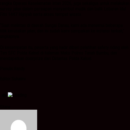
rangka Operasi Keselamatan Intan 2026, juga sekaligus untuk melakukan
survey jalan dalam persiapan menyambut mudik dan balik Lebaran Idul
Fitri 1447 Hijriyah serta akses tempat wisata.
“Saat melintas di daerah Sungai Danau, kami ada menemui beberapa
titik kerusakan jalan, dan ini sudah kami sampaikan ke instansi terkait,”
ungkapnya.
Di kesempatan itu, peserta yang hadir diberi pelatihan safety riding oleh
Tim SFC Polda Kalsel di halaman Mako Polres Tanah Bumbu, dan
mendapatkan doorprize dari Dirlantas Polda Kalsel.
Penulis:Randy
Editor:Suhaimi
Share