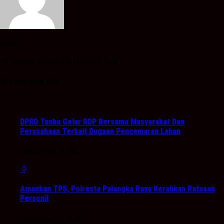
admin
Info Akurat, Sajikan Fakta Sesuai Data
You may also like...
DPRD Tanbu Gelar RDP Bersama Masyarakat Dan
Perusahaan Terkait Dugaan Pencemaran Lahan
September 19, 2025
0
Amankan TPS, Polresta Palangka Raya Kerahkan Ratusan
Personil
November 11, 2020