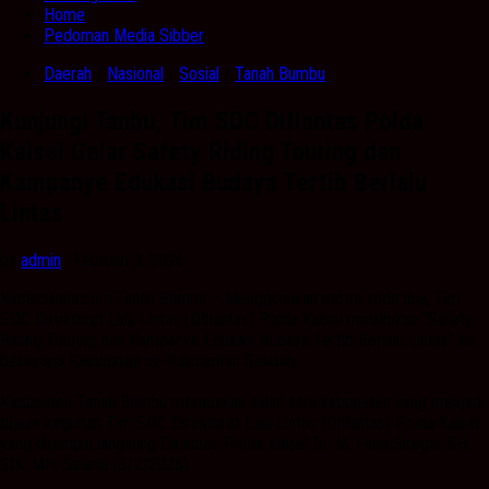
Home
Pedoman Media Sibber
Daerah
/
Nasional
/
Sosial
/
Tanah Bumbu
Kunjungi Tanbu, Tim SDC Ditlantas Polda
Kalsel Gelar Safety Riding Touring dan
Kampanye Edukasi Budaya Tertib Berlalu
Lintas
by
admin
· Februari 3, 2026
Kabarbanua.com,Tanah Bumbu – Menggunakan motor roda dua, Tim
SDC Direktorat Lalu Lintas (Ditlantas) Polda Kalsel melakukan “Safety
Riding Touring dan Kampanye Edukasi Budaya Tertib Berlalu Lintas” ke
beberapa Kabupaten se-Kalimantan Selatan.
Kabupaten Tanah Bumbu merupakan salah satu kabupaten yang menjadi
tujuan kegiatan Tim SDC Direktorat Lalu Lintas (Ditlantas) Polda Kalsel
yang dipimpin langsung Dirlantas Polda Kalsel Dr. M. Fahri Siregar SH.
SIK. MH, Selasa (3/2/2026).