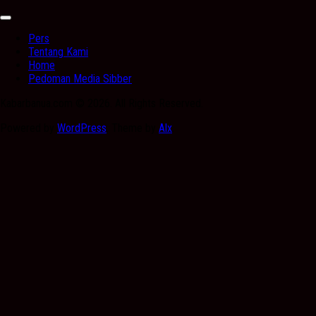
Expand
Menu
Pers
Tentang Kami
Home
Pedoman Media Sibber
Kabarbanua.com © 2026. All Rights Reserved.
Powered by
WordPress
. Theme by
Alx
.