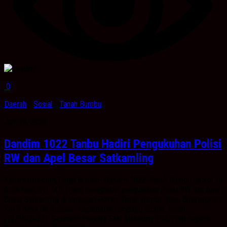
0
Daerah
/
Sosial
/
Tanah Bumbu
Juni 12, 2023
Dandim 1022 Tanbu Hadiri Pengukuhan Polisi
RW dan Apel Besar Satkamling
Kabarnanua.com,Tanah Bumbu- Dandim 1022/Tanah Bumbu Letkol Inf
Aldin Hadi,S.H.,MTr (Han) menghadiri pengukuhan Polisi RW dan Apel
Besar Satkamling di lapangan Polres Tanah Bumbu, jalan Bhayangkara
Km 2 desa Gn Antasari Kecamatan Simpang Empat, Senin
(12/06/2023). Sejumlah Perwira Staf Makodim 1022/Tnb seperti