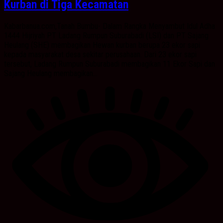
Kurban di Tiga Kecamatan
Kabarbanua.com,Tanah Bumbu- Dalam Rangka Menyambut Idul Adha
1444 Hijriyah PT Ladang Rumpun Suburabadi (LSI) dan PT Sajang
Heulang (SHE) membagikan Hewan kurban berupa 23 ekor sapi
kepada masyarakat desa sekitar perusahaan. Dari 23 ekor sapi
tersebut, Ladang Rumpun Suburabadi membagikan 11 Ekor Sapi dan
Sajang Heulang membagikan...