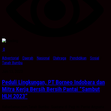
0
Advertorial
/
Daerah
/
Nasional
/
Olahraga
/
Pendidikan
/
Sosial
/
Tanah Bumbu
Juni 15, 2023
Peduli Lingkungan, PT Borneo Indobara dan
Mitra Kerja Bersih Bersih Pantai “Sambut
HLH 2023”
Kabarbanua.com,Tanah Bumbu- Suasana di Pagi ini Pantai Angsana