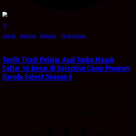
0
Daerah
/
Nasional
/
Olahraga
/
Tanah Bumbu
Juni 29, 2023
Taufik Triadi Pelajar Asal Tanbu Masuk
Daftar 16 Besar di Selection Camp Program
Garuda Select Season 6
Kabarbanua.com, Jakarta- Mengacu surat pemberitahuan yang
dikeluarkan oleh PSSI pada Nomor Nomor 2315 /PGD/ 199 VI-2023
27 Juni 2023, ML/N-N/IS/DA/YN Yang bersifat Lampiran : 2 berkas
Perihal Surat Pemanggilan Pemain Selection Camp Program Garuda
Select Season 6 Tahun 2023-2024 Yang berbunyi: Kepada Yth.
Sekretaris Asosiasi Provinsi PSSI...