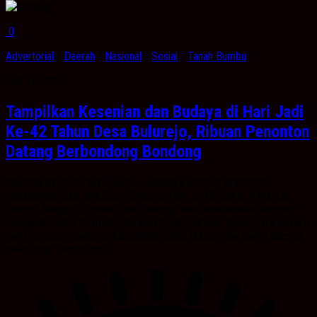
0
Advertorial
/
Daerah
/
Nasional
/
Sosial
/
Tanah Bumbu
Juni 26, 2023
Tampilkan Kesenian dan Budaya di Hari Jadi
Ke-42 Tahun Desa Bulurejo, Ribuan Penonton
Datang Berbondong Bondong
Kabarbanua.com,Tanah Bumbu- Berbagai macam acara turut
meramaikan Hari Jadi Desa Bulurejo yang ke 42 Tahun. Pada hari
kemarin.Minggu 25 pihak Desa Bulurejo turut meramaikan dengan
mengelar lomba “Mancing Beramian” yang dihadiri ribuan para peserta
yang tersebar diwilayah Kabupaten Tanah Bumbu. Tak hanya sampai
disitu saja, Terlihat dini...