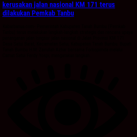
kerusakan jalan nasional KM 171 terus
dilakukan Pemkab Tanbu
Kabarbanua.com- Pemerintah Kabupaten Tanah Bumbu (Pemkab
Tanbu) terus melakukan langkah-langkah strategis dan rencana upaya
penanganan jalan longsor jalan nasional di Jalan Provinsi KM 171
Desa Satui Barat, Kecamatan Satui, Kabupaten Tanah Bumbu. Bupati
Tanah Bumbu H.M. Zairullah Azhar bersama Forkopimda melalui
Camat Satui Ferdy Yospi, mengatakan langkah...