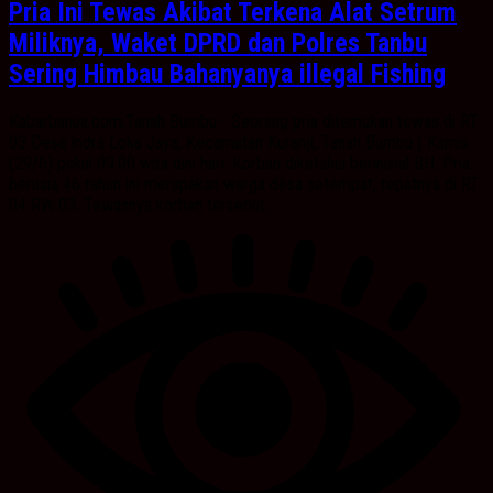
Pria Ini Tewas Akibat Terkena Alat Setrum
Miliknya, Waket DPRD dan Polres Tanbu
Sering Himbau Bahanyanya illegal Fishing
Kabarbanua.com,Tanah Bumbu- Seorang pria ditemukan tewas di RT
03 Desa Indra Loka Jaya, Kecamatan Kuranji, Tanah Bumbu ( Kamis
(29/6) pukul 09.00 wita dini hari. Korban diketahui berinisial BH. Pria
berusia 46 tahun ini merupakan warga desa setempat, tepatnya di RT
04 RW 03. Tewasnya korban tersebut...