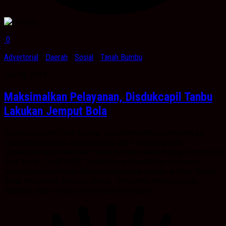
0
Advertorial
/
Daerah
/
Sosial
/
Tanah Bumbu
Juni 18, 2023
Maksimalkan Pelayanan, Disdukcapil Tanbu
Lakukan Jemput Bola
Kabarbanua.com,Tanah Bumbu- Guna maksimalkan pelayanan ke
masyarakatnyaDinas Kependudukan dan Pencatatan Sipil
(Disdukpencapil) Kabupaten Tanah Bumbu melalui Bidang Pencacatan
Sipil. Kamis (15/6/2023), Disdukpencapil melakukan pelayanan
jemput bola penerbitan akta perkawinan non muslim di Desa Gunung
Besar Kecamatan Simpang Empat. “Pelayanan jemput bola ini
dilakukan dalam rangka memberikan kemudahan...