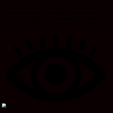
Kabarbanua.com,Tanah Bumbu- Dalam Rangka Memperingati Hari jadi
Desa Bulurejo, Kecamatan Mentewe yang ke 42 Tahun. Pihak
pemerintahan Desa Bulurejo menggelar Lomba Mancing dengan
tema “Mancing Beramian” yang dilaksanakan hari ini minggu 25/6/23
yang bertempat di Kolam BFC. Dalam acara tersebut, setidaknya
dihari oleh para club dan ribuan...