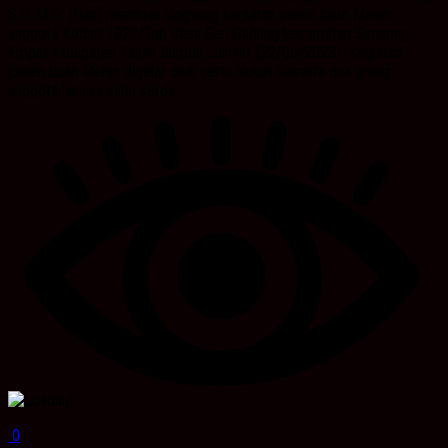
S.H.,M.Tr (Han) meninjau langsung kegiatan panen buah Melon
anggota Kodim 1022/Tnb desa Sari Gadung kecamatan Simapng
Empat kabupaten Tanah Bumbu. Jum’at (22/06/2023). Kegiatan
panen buah Melon digelar oleh sertu Kukuh beserta dua orang
anggota lainnya yaitu serda...
0