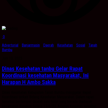
0
Advertorial
/
Banjarmasin
/
Daerah
/
Kesehatan
/
Sosial
/
Tanah
Bumbu
Juni 13, 2023
Dinas Kesehatan tanbu Gelar Rapat
Koordinasi kesehatan Masyarakat, Ini
Harapan H Ambo Sakka
Dinas Kesehatan Kabupaten Tanah Bumbu menggelar Rapat
Koordinasi terkait Bidang Kesehatan Masyarakat. Dalam rapat
tersebut bertempat disalah satu hotel yang berada diwilayah
kecamatan Batulicin.Selasa 13/6/23. Adapun Kegiatan tersebut