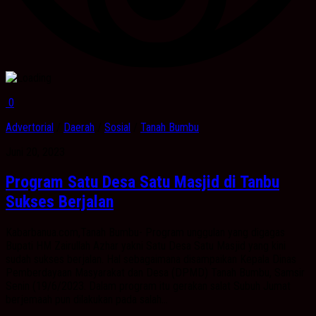
0
Advertorial
/
Daerah
/
Sosial
/
Tanah Bumbu
Juni 20, 2023
Program Satu Desa Satu Masjid di Tanbu
Sukses Berjalan
Kabarbanua.com,Tanah Bumbu- Program unggulan yang digagas
Bupati HM Zairullah Azhar yakni Satu Desa Satu Masjid yang kini
sudah sukses berjalan. Hal sebagaimana disampaikan Kepala Dinas
Pemberdayaan Masyarakat dan Desa (DPMD) Tanah Bumbu, Samsir
Senin (19/6/2023. Dalam program itu gerakan salat Subuh Jumat
berjemaah pun dilakukan pada salah...