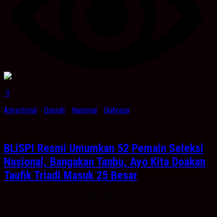
0
Advertorial
/
Daerah
/
Nasional
/
Olahraga
Juni 21, 2023
BLiSPI Resmi Umumkan 52 Pemain Seleksi
Nasional, Bangakan Tanbu, Ayo Kita Doakan
Taufik Triadi Masuk 25 Besar
Kabarbanua.com, Melalui Pihak Badan Liga Sepakbola Pelajar
Indonesia (BLiSPI) secara resmi mengumumkan daftar 52 pemain
terpilih hasil seleksi nasional di yang berlangsung Gresik,Jawa Timur