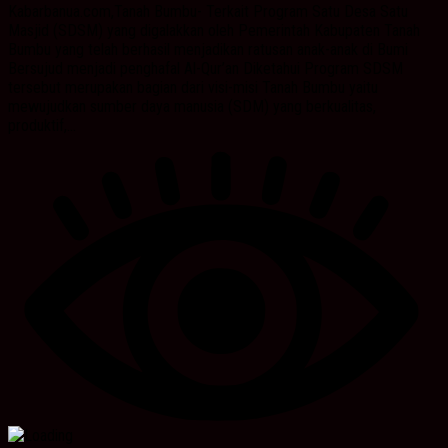
Kabarbanua.com,Tanah Bumbu- Terkait Program Satu Desa Satu
Masjid (SDSM) yang digalakkan oleh Pemerintah Kabupaten Tanah
Bumbu yang telah berhasil menjadikan ratusan anak-anak di Bumi
Bersujud menjadi penghafal Al-Qur’an Diketahui Program SDSM
tersebut merupakan bagian dari visi-misi Tanah Bumbu yaitu
mewujudkan sumber daya manusia (SDM) yang berkualitas,
produktif,...