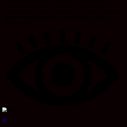
terlihat lebih ramai dari hari biasanya. Dalam keramian tersebut
rupanya dilakukan kegiatan bersih pantai oleh pihak karyawan PT
Borneo Indobara Bersama mitra kerjanya. “Ada sekitar 200 partisipan
yang ikut serta dalam kegiatan ini. Perlu diketahui Kegiatan ini
merupakan salah...
0