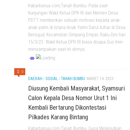
Kabarbanua.com,Tanah Bumbu- Pada saat
Kunjungan Wakil Ketua DPR RI dan Menteri Desa
PDTT memberikan sebuah motivasi kepada anak-
anak yatim di Istana Anak Yatim Darul Azhar di Desa
Bersujud, Kecamatan Simpang Empat, Rabu Dini hari
15/3/23. Wakil Ketua DPR RI biasa disapa Gus Imin
menyampaikan saat ini dirinya...
0
DAERAH
/
SOSIAL
/
TANAH BUMBU
MARET 14, 2023
Diusung Kembali Masyarakat, Syamsuri
Calon Kepala Desa Nomor Urut 1 Ini
Kembali Bertarung Dikontestasi
Pilkades Karang Bintang
Kabarbanua.com,Tanah Bumbu- Guna Melanjutkan