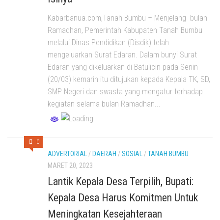
Kabarbanua.com,Tanah Bumbu – Menjelang bulan
Ramadhan, Pemerintah Kabupaten Tanah Bumbu
melalui Dinas Pendidikan (Disdik) telah
mengeluarkan Surat Edaran. Dalam bunyi Surat
Edaran yang dikeluarkan di Batulicin pada Senin
(20/03) kemarin itu ditujukan kepada Kepala TK, SD,
SMP Negeri dan swasta yang mengatur terhadap
kegiatan selama bulan Ramadhan...
0
ADVERTORIAL
/
DAERAH
/
SOSIAL
/
TANAH BUMBU
MARET 20, 2023
Lantik Kepala Desa Terpilih, Bupati:
Kepala Desa Harus Komitmen Untuk
Meningkatan Kesejahteraan