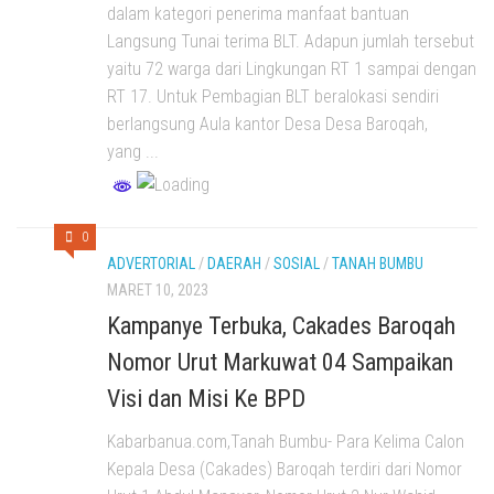
dalam kategori penerima manfaat bantuan
Langsung Tunai terima BLT. Adapun jumlah tersebut
yaitu 72 warga dari Lingkungan RT 1 sampai dengan
RT 17. Untuk Pembagian BLT beralokasi sendiri
berlangsung Aula kantor Desa Desa Baroqah,
yang ...
0
ADVERTORIAL
/
DAERAH
/
SOSIAL
/
TANAH BUMBU
MARET 10, 2023
Kampanye Terbuka, Cakades Baroqah
Nomor Urut Markuwat 04 Sampaikan
Visi dan Misi Ke BPD
Kabarbanua.com,Tanah Bumbu- Para Kelima Calon
Kepala Desa (Cakades) Baroqah terdiri dari Nomor