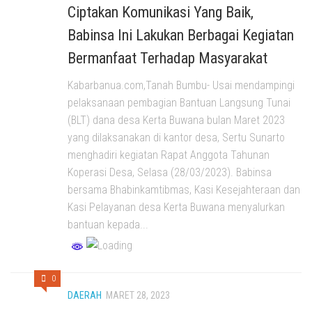
Ciptakan Komunikasi Yang Baik,
Babinsa Ini Lakukan Berbagai Kegiatan
Bermanfaat Terhadap Masyarakat
Kabarbanua.com,Tanah Bumbu- Usai mendampingi
pelaksanaan pembagian Bantuan Langsung Tunai
(BLT) dana desa Kerta Buwana bulan Maret 2023
yang dilaksanakan di kantor desa, Sertu Sunarto
menghadiri kegiatan Rapat Anggota Tahunan
Koperasi Desa, Selasa (28/03/2023). Babinsa
bersama Bhabinkamtibmas, Kasi Kesejahteraan dan
Kasi Pelayanan desa Kerta Buwana menyalurkan
bantuan kepada...
0
DAERAH
MARET 28, 2023