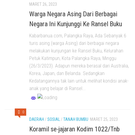
MARET 26, 2023
Warga Negara Asing Dari Berbagai
Negara Ini Kunjunggi Ke Ransel Buku
Kabarbanua.com, Palangka Raya, Ada Sebanyak 6
turis asing (warga Asing) dari berbagai negara
melakukan kunjungan ke Ransel Buku, Kelurahan
Petuk Katimpun, Kota Palangka Raya, Minggu
(26/3/2023). Adapun mereka berasal dari Australia,
Korea, Japan, dan Belanda. Sedangkan
Kedatangannya tak lain untuk melihat kondisi anak-
anak yang belajar di Ransel...
0
DAERAH
/
SOSIAL
/
TANAH BUMBU
MARET 25, 2023
Koramil se-jajaran Kodim 1022/Tnb