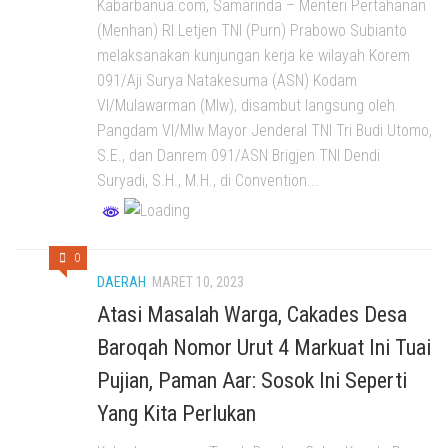
Kabarbanua.com, Samarinda – Menteri Pertahanan
(Menhan) RI Letjen TNI (Purn) Prabowo Subianto
melaksanakan kunjungan kerja ke wilayah Korem
091/Aji Surya Natakesuma (ASN) Kodam
VI/Mulawarman (Mlw), disambut langsung oleh
Pangdam VI/Mlw Mayor Jenderal TNI Tri Budi Utomo,
S.E., dan Danrem 091/ASN Brigjen TNI Dendi
Suryadi, S.H., M.H., di Convention...
0
DAERAH
MARET 10, 2023
Atasi Masalah Warga, Cakades Desa
Baroqah Nomor Urut 4 Markuat Ini Tuai
Pujian, Paman Aar: Sosok Ini Seperti
Yang Kita Perlukan