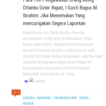
Ditanbu Gelar Rapat, I Gusti Bagus M.
Ibrahim: Jika Menemukan Yang
mencurigakan Segera Laporkan
Kabarbanua.com,Tanah Bumbu- Para tim
pengawasan orang asing di Kabupaten Tanah
Bumbu gelar Rapat. Kepala Divisi Keimigrasian
Kanwil Kalimantan Selatan, Junita Sutorus saat
dikonfirmasi awak media mengatakan, ada dua topik
yang kita disampaikan dalam acara Rapat tim
pengawasan orang asing (Tim Pora) tingkat
kabupaten tanah Bumbu ini. Yang...
0
DAERAH
/
NASIONAL
/
PALANGKA RAYA
/
SOSIAL
/
WISATA