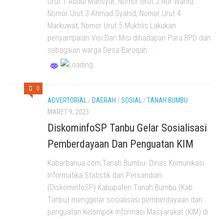
Urut 1 Abdul Mansyar, Nomor Urut 2 Nur Wahid,
Nomor Urut 3 Ahmad Syahid, Nomor Urut 4
Markuwat, Nomor Urut 5 Mukhlis Lakukan
penyampaian Visi Dan Misi dihadapan Para BPD dan
sebagaian warga Desa Baroqah....
0
ADVERTORIAL
/
DAERAH
/
SOSIAL
/
TANAH BUMBU
MARET 9, 2023
DiskominfoSP Tanbu Gelar Sosialisasi
Pemberdayaan Dan Penguatan KIM
Kabarbanua.com,Tanah Bumbu- Dinas Komunikasi
Informatika Statistik dan Persandian
(DiskominfoSP) Kabupaten Tanah Bumbu (Kab
Tanbu) menggelar sosialisasi pemberdayaan dan
penguatan Kelompok Informasi Masyarakat (KIM) di