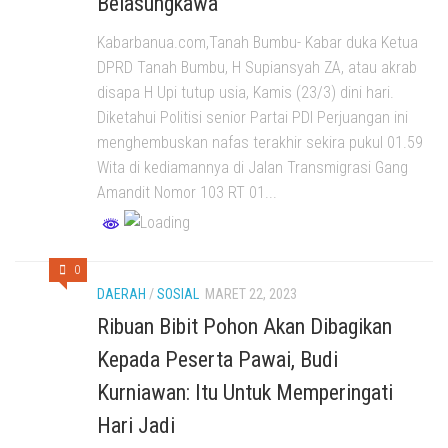
Belasungkawa
Kabarbanua.com,Tanah Bumbu- Kabar duka Ketua
DPRD Tanah Bumbu, H Supiansyah ZA, atau akrab
disapa H Upi tutup usia, Kamis (23/3) dini hari.
Diketahui Politisi senior Partai PDI Perjuangan ini
menghembuskan nafas terakhir sekira pukul 01.59
Wita di kediamannya di Jalan Transmigrasi Gang
Amandit Nomor 103 RT 01...
0
DAERAH
/
SOSIAL
MARET 22, 2023
Ribuan Bibit Pohon Akan Dibagikan
Kepada Peserta Pawai, Budi
Kurniawan: Itu Untuk Memperingati
Hari Jadi