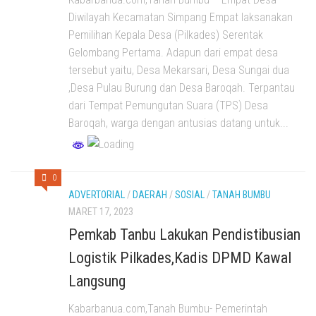
Diwilayah Kecamatan Simpang Empat laksanakan
Pemilihan Kepala Desa (Pilkades) Serentak
Gelombang Pertama. Adapun dari empat desa
tersebut yaitu, Desa Mekarsari, Desa Sungai dua
,Desa Pulau Burung dan Desa Baroqah. Terpantau
dari Tempat Pemungutan Suara (TPS) Desa
Baroqah, warga dengan antusias datang untuk...
0
ADVERTORIAL
/
DAERAH
/
SOSIAL
/
TANAH BUMBU
MARET 17, 2023
Pemkab Tanbu Lakukan Pendistibusian
Logistik Pilkades,Kadis DPMD Kawal
Langsung
Kabarbanua.com,Tanah Bumbu- Pemerintah