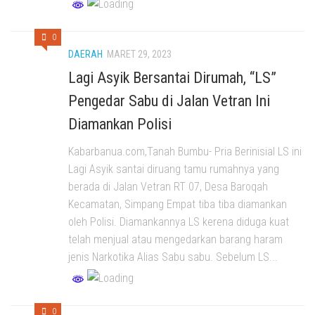
0
DAERAH
MARET 29, 2023
Lagi Asyik Bersantai Dirumah, “LS”
Pengedar Sabu di Jalan Vetran Ini
Diamankan Polisi
Kabarbanua.com,Tanah Bumbu- Pria Berinisial LS ini
Lagi Asyik santai diruang tamu rumahnya yang
berada di Jalan Vetran RT 07, Desa Baroqah
Kecamatan, Simpang Empat tiba tiba diamankan
oleh Polisi. Diamankannya LS kerena diduga kuat
telah menjual atau mengedarkan barang haram
jenis Narkotika Alias Sabu sabu. Sebelum LS...
0