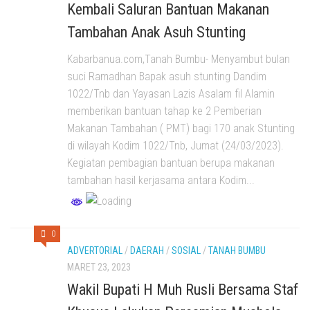
Kembali Saluran Bantuan Makanan
Tambahan Anak Asuh Stunting
Kabarbanua.com,Tanah Bumbu- Menyambut bulan
suci Ramadhan Bapak asuh stunting Dandim
1022/Tnb dan Yayasan Lazis Asalam fil Alamin
memberikan bantuan tahap ke 2 Pemberian
Makanan Tambahan ( PMT) bagi 170 anak Stunting
di wilayah Kodim 1022/Tnb, Jumat (24/03/2023).
Kegiatan pembagian bantuan berupa makanan
tambahan hasil kerjasama antara Kodim...
0
ADVERTORIAL
/
DAERAH
/
SOSIAL
/
TANAH BUMBU
MARET 23, 2023
Wakil Bupati H Muh Rusli Bersama Staf