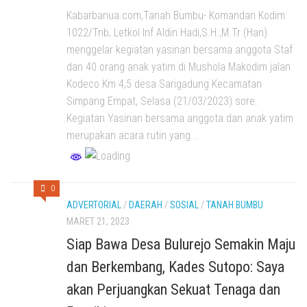
Kabarbanua.com,Tanah Bumbu- Komandan Kodim
1022/Tnb, Letkol Inf Aldin Hadi,S.H.,M.Tr (Han)
menggelar kegiatan yasinan bersama anggota Staf
dan 40 orang anak yatim di Mushola Makodim jalan
Kodeco Km 4,5 desa Sarigadung Kecamatan
Simpang Empat, Selasa (21/03/2023) sore.
Kegiatan Yasinan bersama anggota dan anak yatim
merupakan acara rutin yang...
0
ADVERTORIAL
/
DAERAH
/
SOSIAL
/
TANAH BUMBU
MARET 21, 2023
Siap Bawa Desa Bulurejo Semakin Maju
dan Berkembang, Kades Sutopo: Saya
akan Perjuangkan Sekuat Tenaga dan