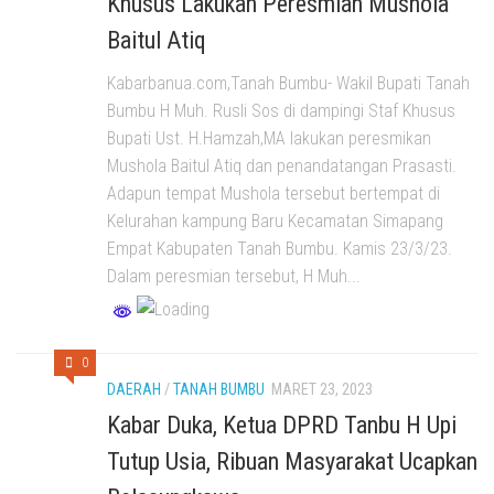
Khusus Lakukan Peresmian Mushola
Baitul Atiq
Kabarbanua.com,Tanah Bumbu- Wakil Bupati Tanah
Bumbu H Muh. Rusli Sos di dampingi Staf Khusus
Bupati Ust. H.Hamzah,MA lakukan peresmikan
Mushola Baitul Atiq dan penandatangan Prasasti.
Adapun tempat Mushola tersebut bertempat di
Kelurahan kampung Baru Kecamatan Simapang
Empat Kabupaten Tanah Bumbu. Kamis 23/3/23.
Dalam peresmian tersebut, H Muh...
0
DAERAH
/
TANAH BUMBU
MARET 23, 2023
Kabar Duka, Ketua DPRD Tanbu H Upi
Tutup Usia, Ribuan Masyarakat Ucapkan