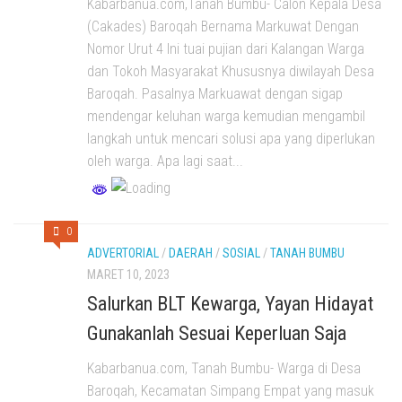
Kabarbanua.com,Tanah Bumbu- Calon Kepala Desa
(Cakades) Baroqah Bernama Markuwat Dengan
Nomor Urut 4 Ini tuai pujian dari Kalangan Warga
dan Tokoh Masyarakat Khususnya diwilayah Desa
Baroqah. Pasalnya Markuawat dengan sigap
mendengar keluhan warga kemudian mengambil
langkah untuk mencari solusi apa yang diperlukan
oleh warga. Apa lagi saat...
0
ADVERTORIAL
/
DAERAH
/
SOSIAL
/
TANAH BUMBU
MARET 10, 2023
Salurkan BLT Kewarga, Yayan Hidayat
Gunakanlah Sesuai Keperluan Saja
Kabarbanua.com, Tanah Bumbu- Warga di Desa
Baroqah, Kecamatan Simpang Empat yang masuk