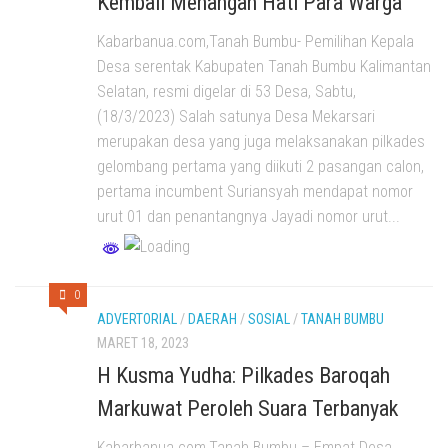
Kembali Menangan Hati Para Warga
Kabarbanua.com,Tanah Bumbu- Pemilihan Kepala
Desa serentak Kabupaten Tanah Bumbu Kalimantan
Selatan, resmi digelar di 53 Desa, Sabtu,
(18/3/2023) Salah satunya Desa Mekarsari
merupakan desa yang juga melaksanakan pilkades
gelombang pertama yang diikuti 2 pasangan calon,
pertama incumbent Suriansyah mendapat nomor
urut 01 dan penantangnya Jayadi nomor urut...
0
ADVERTORIAL
/
DAERAH
/
SOSIAL
/
TANAH BUMBU
MARET 18, 2023
H Kusma Yudha: Pilkades Baroqah
Markuwat Peroleh Suara Terbanyak
Kabarbanua.com,Tanah Bumbu – Empat Desa