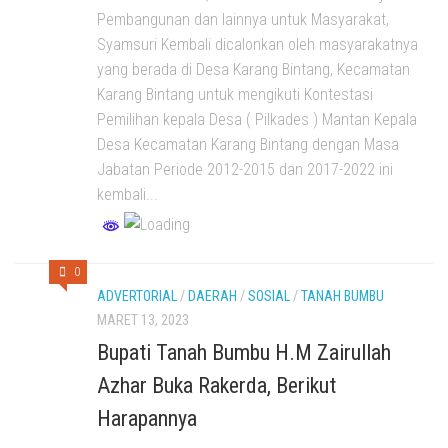
Pembangunan dan lainnya untuk Masyarakat,
Syamsuri Kembali dicalonkan oleh masyarakatnya
yang berada di Desa Karang Bintang, Kecamatan
Karang Bintang untuk mengikuti Kontestasi
Pemilihan kepala Desa ( Pilkades ) Mantan Kepala
Desa Kecamatan Karang Bintang dengan Masa
Jabatan Periode 2012-2015 dan 2017-2022 ini
kembali...
0
ADVERTORIAL
/
DAERAH
/
SOSIAL
/
TANAH BUMBU
MARET 13, 2023
Bupati Tanah Bumbu H.M Zairullah
Azhar Buka Rakerda, Berikut
Harapannya