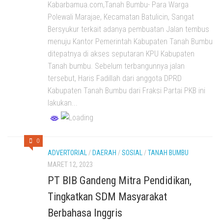
Kabarbamua.com,Tanah Bumbu- Para Warga
Polewali Marajae, Kecamatan Batulicin, Sangat
Bersyukur terkait adanya pembuatan Jalan tembus
menuju Kantor Pemerintah Kabupaten Tanah Bumbu
ditepatnya di akses seputaran KPU Kabupaten
Tanah bumbu. Sebelum terbangunnya jalan
tersebut, Haris Fadillah dari anggota DPRD
Kabupaten Tanah Bumbu dari Fraksi Partai PKB ini
lakukan...
0
ADVERTORIAL
/
DAERAH
/
SOSIAL
/
TANAH BUMBU
MARET 12, 2023
PT BIB Gandeng Mitra Pendidikan,
Tingkatkan SDM Masyarakat
Berbahasa Inggris