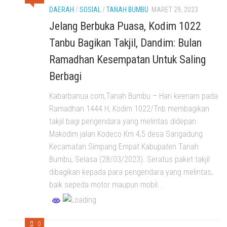
DAERAH
/
SOSIAL
/
TANAH BUMBU
MARET 29, 2023
Jelang Berbuka Puasa, Kodim 1022
Tanbu Bagikan Takjil, Dandim: Bulan
Ramadhan Kesempatan Untuk Saling
Berbagi
Kabarbanua.com,Tanah Bumbu – Hari keenam pada
Ramadhan 1444 H, Kodim 1022/Tnb membagikan
takjil bagi pengendara yang melintas didepan
Makodim jalan Kodeco Km 4,5 desa Sarigadung
Kecamatan Simpang Empat Kabupaten Tanah
Bumbu, Selasa (28/03/2023). Seratus paket takjil
dibagikan kepada para pengendara yang melintas,
baik sepeda motor maupun mobil...
0