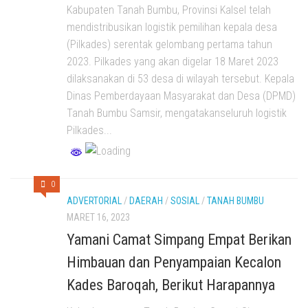
Kabupaten Tanah Bumbu, Provinsi Kalsel telah
mendistribusikan logistik pemilihan kepala desa
(Pilkades) serentak gelombang pertama tahun
2023. Pilkades yang akan digelar 18 Maret 2023
dilaksanakan di 53 desa di wilayah tersebut. Kepala
Dinas Pemberdayaan Masyarakat dan Desa (DPMD)
Tanah Bumbu Samsir, mengatakanseluruh logistik
Pilkades...
0
ADVERTORIAL
/
DAERAH
/
SOSIAL
/
TANAH BUMBU
MARET 16, 2023
Yamani Camat Simpang Empat Berikan
Himbauan dan Penyampaian Kecalon
Kades Baroqah, Berikut Harapannya