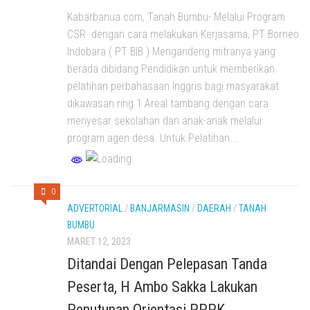
Kabarbanua.com, Tanah Bumbu- Melalui Program
CSR dengan cara melakukan Kerjasama, PT Borneo
Indobara ( PT BIB ) Mengandeng mitranya yang
berada dibidang Pendidikan untuk memberikan
pelatihan perbahasaan Inggris bagi masyarakat
dikawasan ring 1 Areal tambang dengan cara
menyesar sekolahan dan anak-anak melalui
program agen desa. Untuk Pelatihan...
0
ADVERTORIAL
/
BANJARMASIN
/
DAERAH
/
TANAH
BUMBU
MARET 12, 2023
Ditandai Dengan Pelepasan Tanda
Peserta, H Ambo Sakka Lakukan
Penutupan Orientasi PPPK