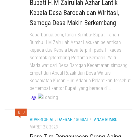
Bupati H.M Zairullah Azhar Lantik
Kepala Desa Baroqah dan Wiritasi,
Semoga Desa Makin Berkembang
Kabarbanua.com,Tanah Bumbu- Bupati Tanah
Bumbu H.M Zairullah Azhar Lakukan pelantikan
kepada dua Kepala Desa terpilih pada Pilkades
serentak gelombang Pertama Kemarin. Yaitu
Markuwat dari Desa Baroqah Kecamatan simpang
Empat dan Abdul Razak dari Desa Wiritasi
Kecamatan Kusan Hilir. Adapun Pelantikan tersebut
bertempat kantor Bupati yang berada di...
0
ADVERTORIAL
/
DAERAH
/
SOSIAL
/
TANAH BUMBU
MARET 27, 2023
Para Tim Pengawasan Orang Asing