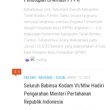
Kabarbanua.com, Sekretaris Daerah Kabupaten
Tanah Bumbu H Ambo Sakka secara langsung
menutup rangkaian orientasi Pegawai Pemerintah
dengan Perjanjian Kerja (PPPK) angkatan 1 – 4 di
lingkungan Pemerintah Kabupaten Tanah Bumbu
(Tanbu). Sebelumnya, Acara dilaksanaka pada
Jumat (10/3/23) kemarin yang dilaksanakan di Aula
Balai Penjamin Mutu Pendidikan (BPMP)...
0
DAERAH
/
NASIONAL
/
SOSIAL
MARET 12, 2023
Seluruh Babinsa Kodam VI/Mlw Hadiri
Pengarahan Menteri Pertahanan
Republik Indonesia