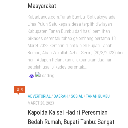
Masyarakat
Kabarbanua.com,Tanah Bumbu- Setidaknya ada
Lima Puluh Satu kepala desa terpilih diwilayah
Kabupaten Tanah Bumbu dari hasil pemilihan
pilkades serentak tahap gelombang pertama 18
Maret 2023 kemarin dilantik oleh Bupati Tanah
Bumbu, Abah Zairullah Azhar Senin, (20/3/2023) dini
hari. Adapun Pelantikan dilaksanakan dua hari
setelah usai pilkades serentak...
0
ADVERTORIAL
/
DAERAH
/
SOSIAL
/
TANAH BUMBU
MARET 20, 2023
Kapolda Kalsel Hadiri Peresmian
Bedah Rumah, Bupati Tanbu: Sangat