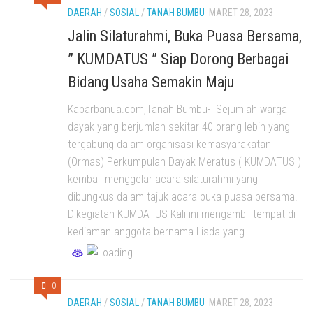
DAERAH
/
SOSIAL
/
TANAH BUMBU
MARET 28, 2023
Jalin Silaturahmi, Buka Puasa Bersama,
” KUMDATUS ” Siap Dorong Berbagai
Bidang Usaha Semakin Maju
Kabarbanua.com,Tanah Bumbu- Sejumlah warga
dayak yang berjumlah sekitar 40 orang lebih yang
tergabung dalam organisasi kemasyarakatan
(Ormas) Perkumpulan Dayak Meratus ( KUMDATUS )
kembali menggelar acara silaturahmi yang
dibungkus dalam tajuk acara buka puasa bersama.
Dikegiatan KUMDATUS Kali ini mengambil tempat di
kediaman anggota bernama Lisda yang...
0
DAERAH
/
SOSIAL
/
TANAH BUMBU
MARET 28, 2023