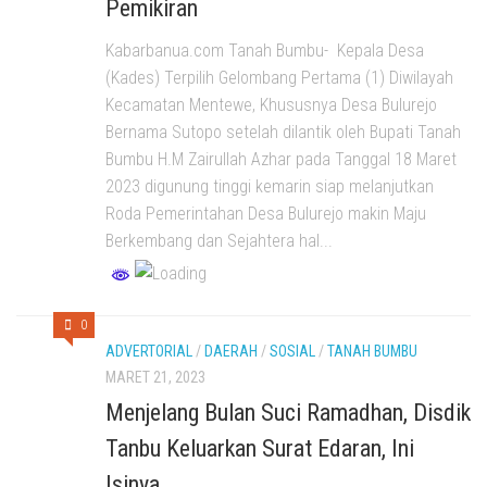
Pemikiran
Kabarbanua.com Tanah Bumbu- Kepala Desa
(Kades) Terpilih Gelombang Pertama (1) Diwilayah
Kecamatan Mentewe, Khususnya Desa Bulurejo
Bernama Sutopo setelah dilantik oleh Bupati Tanah
Bumbu H.M Zairullah Azhar pada Tanggal 18 Maret
2023 digunung tinggi kemarin siap melanjutkan
Roda Pemerintahan Desa Bulurejo makin Maju
Berkembang dan Sejahtera hal...
0
ADVERTORIAL
/
DAERAH
/
SOSIAL
/
TANAH BUMBU
MARET 21, 2023
Menjelang Bulan Suci Ramadhan, Disdik
Tanbu Keluarkan Surat Edaran, Ini
Isinya