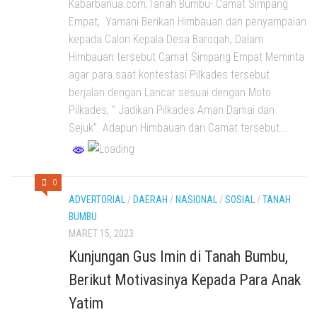
Kabarbanua.com,Tanah Bumbu- Camat Simpang
Empat, Yamani Berikan Himbauan dan penyampaian
kepada Calon Kepala Desa Baroqah, Dalam
Himbauan tersebut Camat Simpang Empat Meminta
agar para saat kontestasi Pilkades tersebut
berjalan dengan Lancar sesuai dengan Moto
Pilkades, ” Jadikan Pilkades Aman Damai dan
Sejuk”. Adapun Himbauan dari Camat tersebut...
0
ADVERTORIAL
/
DAERAH
/
NASIONAL
/
SOSIAL
/
TANAH
BUMBU
MARET 15, 2023
Kunjungan Gus Imin di Tanah Bumbu,
Berikut Motivasinya Kepada Para Anak
Yatim