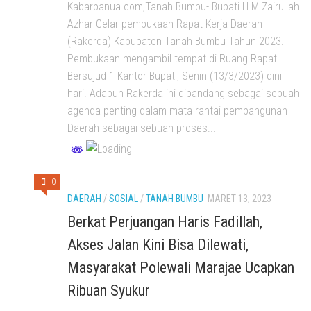
Kabarbanua.com,Tanah Bumbu- Bupati H.M Zairullah
Azhar Gelar pembukaan Rapat Kerja Daerah
(Rakerda) Kabupaten Tanah Bumbu Tahun 2023.
Pembukaan mengambil tempat di Ruang Rapat
Bersujud 1 Kantor Bupati, Senin (13/3/2023) dini
hari. Adapun Rakerda ini dipandang sebagai sebuah
agenda penting dalam mata rantai pembangunan
Daerah sebagai sebuah proses...
0
DAERAH
/
SOSIAL
/
TANAH BUMBU
MARET 13, 2023
Berkat Perjuangan Haris Fadillah,
Akses Jalan Kini Bisa Dilewati,
Masyarakat Polewali Marajae Ucapkan
Ribuan Syukur