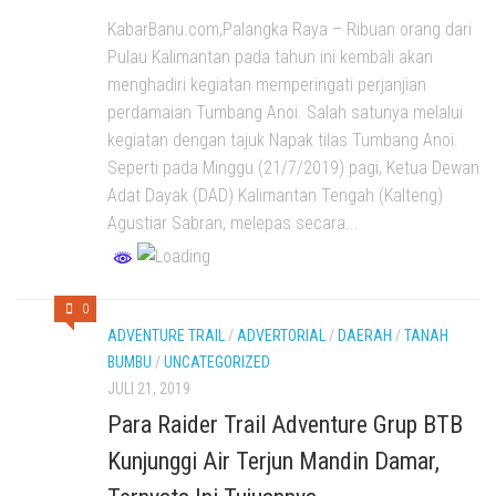
KabarBanu.com,Palangka Raya – Ribuan orang dari
Pulau Kalimantan pada tahun ini kembali akan
menghadiri kegiatan memperingati perjanjian
perdamaian Tumbang Anoi. Salah satunya melalui
kegiatan dengan tajuk Napak tilas Tumbang Anoi.
Seperti pada Minggu (21/7/2019) pagi, Ketua Dewan
Adat Dayak (DAD) Kalimantan Tengah (Kalteng)
Agustiar Sabran, melepas secara...
0
ADVENTURE TRAIL
/
ADVERTORIAL
/
DAERAH
/
TANAH
BUMBU
/
UNCATEGORIZED
JULI 21, 2019
Para Raider Trail Adventure Grup BTB
Kunjunggi Air Terjun Mandin Damar,