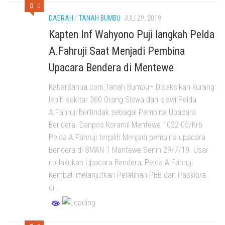
0
DAERAH
/
TANAH BUMBU
JULI 29, 2019
Kapten Inf Wahyono Puji langkah Pelda
A.Fahruji Saat Menjadi Pembina
Upacara Bendera di Mentewe
KabarBanua.com,Tanah Bumbu– Disaksikan kurang
lebih sekitar 360 Orang Siswa dan siswi Pelda
A.Fahruji Bertindak sebagai Pembina Upacara
Bendera. Danpos Koramil Mentewe 1022-05/Krb
Pelda A.Fahruji terpilih Menjadi pembina upacara
Bendera di SMAN 1 Mantewe.Senin 29/7/19. Usai
melakukan Upacara Bendera, Pelda A.Fahruji
Kembali melanjutkan Pelatihan PBB dan Paskibra
di...