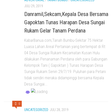
ADVERTORIAL
/
TANAH BUMBU
/
UNCATEGORIZED
JULI 29, 2019
Danramil,Sekcam,Kepala Desa Bersama
Gapoktan Tunas Harapan Desa Sungai
Rukam Gelar Tanam Perdana
KabarBanua.com,Tanah Bumbu-Sekitar 75 Hektar
Luasa Lahan Areal Pertanian yang bertempat di Rt
04 Desa Sungai Rukam Kecamatan Kusan Hulu
dilakukan Penanaman Perdana oleh para Gabungan
Kelompok Tani ( Gapoktan ) Tunas Harapan Desa
Sungai Rukam.Senin 29/7/19. Puluhan para Petani
tidak sendiri meraka didampinggi bersama Kepala
Desa Sungai...
0
UNCATEGORIZED
JULI 28, 2019