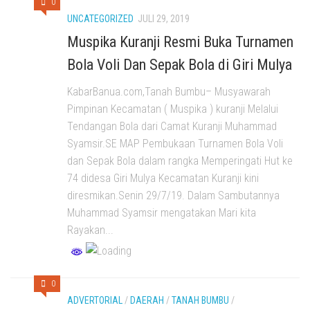
0
UNCATEGORIZED
JULI 29, 2019
Muspika Kuranji Resmi Buka Turnamen
Bola Voli Dan Sepak Bola di Giri Mulya
KabarBanua.com,Tanah Bumbu– Musyawarah
Pimpinan Kecamatan ( Muspika ) kuranji Melalui
Tendangan Bola dari Camat Kuranji Muhammad
Syamsir.SE MAP Pembukaan Turnamen Bola Voli
dan Sepak Bola dalam rangka Memperingati Hut ke
74 didesa Giri Mulya Kecamatan Kuranji kini
diresmikan.Senin 29/7/19. Dalam Sambutannya
Muhammad Syamsir mengatakan Mari kita
Rayakan...
0
ADVERTORIAL
/
DAERAH
/
TANAH BUMBU
/