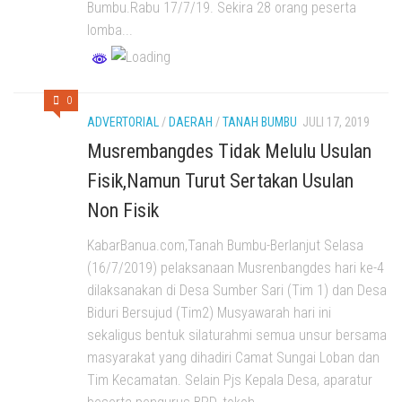
Bumbu.Rabu 17/7/19. Sekira 28 orang peserta
lomba...
0
ADVERTORIAL
/
DAERAH
/
TANAH BUMBU
JULI 17, 2019
Musrembangdes Tidak Melulu Usulan
Fisik,Namun Turut Sertakan Usulan
Non Fisik
KabarBanua.com,Tanah Bumbu-Berlanjut Selasa
(16/7/2019) pelaksanaan Musrenbangdes hari ke-4
dilaksanakan di Desa Sumber Sari (Tim 1) dan Desa
Biduri Bersujud (Tim2) Musyawarah hari ini
sekaligus bentuk silaturahmi semua unsur bersama
masyarakat yang dihadiri Camat Sungai Loban dan
Tim Kecamatan. Selain Pjs Kepala Desa, aparatur