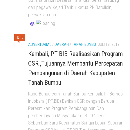
Sutisna SH.MH beserta Para Kasi Serta Kasubag
dan pegawai Kejari Tanbu, ketua PN Batulicin,
perwakilan dari...
0
ADVERTORIAL
/
DAERAH
/
TANAH BUMBU
JULI 18, 2019
Kembali, PT.BIB Realisasikan Program
CSR ,Tujuannya Membantu Percepatan
Pembangunan di Daerah Kabupaten
Tanah Bumbu
KabarBanua.com,Tanah Bumbu-Kembali, PT.Borneo
Indobara ( PT.BIB) Berikan CSR dengan Berupa
Peresmikan Program Pembangunan Dan
pemberdayaan Masyarakat di RT 07 desa
Sebamban Baru Kecamatan Sungai Loban.Sasaran