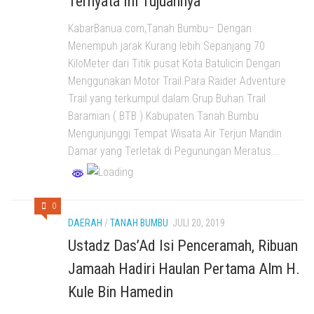
Ternyata Ini Tujuannya
KabarBanua.com,Tanah Bumbu– Dengan
Menempuh jarak Kurang lebih Sepanjang 70
KiloMeter dari Titik pusat Kota Batulicin Dengan
Menggunakan Motor Trail.Para Raider Adventure
Trail yang terkumpul dalam Grup Buhan Trail
Baramian ( BTB ) Kabupaten Tanah Bumbu
Mengunjunggi Tempat Wisata Air Terjun Mandin
Damar yang Terletak di Pegunungan Meratus...
0
DAERAH
/
TANAH BUMBU
JULI 20, 2019
Ustadz Das’Ad Isi Penceramah, Ribuan
Jamaah Hadiri Haulan Pertama Alm H.
Kule Bin Hamedin