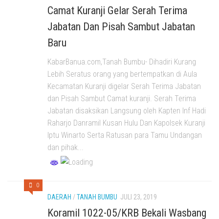
Camat Kuranji Gelar Serah Terima
Jabatan Dan Pisah Sambut Jabatan
Baru
KabarBanua.com,Tanah Bumbu- Dihadiri Kurang
Lebih Seratus orang yang bertempatkan di Aula
Kecamatan Kuranji digelar Serah Terima Jabatan
dan Pisah Sambut Camat kuranji. Serah Terima
Jabatan disaksikan Langsung oleh Kapten Inf Hadi
Raharjo Danramil Kusan Hulu Dan Kapolsek Kuranji
Iptu Winarto Serta Ratusan para Tamu Undangan
dan pihak...
0
DAERAH
/
TANAH BUMBU
JULI 23, 2019
Koramil 1022-05/KRB Bekali Wasbang