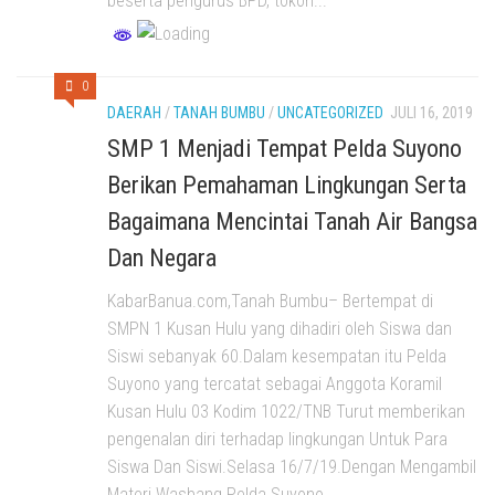
beserta pengurus BPD, tokoh...
0
DAERAH
/
TANAH BUMBU
/
UNCATEGORIZED
JULI 16, 2019
SMP 1 Menjadi Tempat Pelda Suyono
Berikan Pemahaman Lingkungan Serta
Bagaimana Mencintai Tanah Air Bangsa
Dan Negara
KabarBanua.com,Tanah Bumbu– Bertempat di
SMPN 1 Kusan Hulu yang dihadiri oleh Siswa dan
Siswi sebanyak 60.Dalam kesempatan itu Pelda
Suyono yang tercatat sebagai Anggota Koramil
Kusan Hulu 03 Kodim 1022/TNB Turut memberikan
pengenalan diri terhadap lingkungan Untuk Para
Siswa Dan Siswi.Selasa 16/7/19.Dengan Mengambil
Materi Wasbang Pelda Suyono...