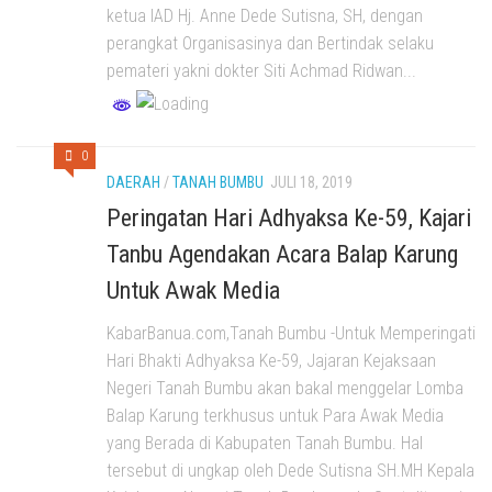
ketua IAD Hj. Anne Dede Sutisna, SH, dengan
perangkat Organisasinya dan Bertindak selaku
pemateri yakni dokter Siti Achmad Ridwan...
0
DAERAH
/
TANAH BUMBU
JULI 18, 2019
Peringatan Hari Adhyaksa Ke-59, Kajari
Tanbu Agendakan Acara Balap Karung
Untuk Awak Media
KabarBanua.com,Tanah Bumbu -Untuk Memperingati
Hari Bhakti Adhyaksa Ke-59, Jajaran Kejaksaan
Negeri Tanah Bumbu akan bakal menggelar Lomba
Balap Karung terkhusus untuk Para Awak Media
yang Berada di Kabupaten Tanah Bumbu. Hal
tersebut di ungkap oleh Dede Sutisna SH.MH Kepala