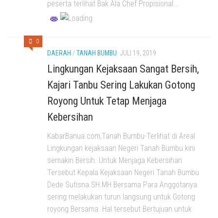
peserta terlihat Bak Ala Chef Propisional...
0
DAERAH
/
TANAH BUMBU
JULI 19, 2019
Lingkungan Kejaksaan Sangat Bersih,
Kajari Tanbu Sering Lakukan Gotong
Royong Untuk Tetap Menjaga
Kebersihan
KabarBanua.com,Tanah Bumbu-Terlihat di Areal
Lingkungan kejaksaan Negeri Tanah Bumbu kini
semakin Bersih. Untuk Menjaga Kebersihan
Tersebut Kepala Kejaksaan Negeri Tanah Bumbu
Dede Sutisna.SH.MH Bersama Para Anggotanya
sering melakukan turun langsung untuk Gotong
royong Bersama. Hal tersebut Bertujuan untuk