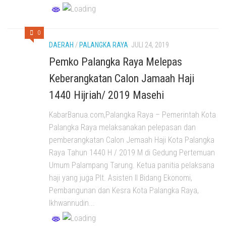
0
DAERAH
/
PALANGKA RAYA
JULI 24, 2019
Pemko Palangka Raya Melepas
Keberangkatan Calon Jamaah Haji
1440 Hijriah/ 2019 Masehi
KabarBanua.com,Palangka Raya – Pemerintah Kota
Palangka Raya melaksanakan pelepasan dan
pemberangkatan Calon Jemaah Haji Kota Palangka
Raya Tahun 1440 H / 2019 M di Gedung Pertemuan
Umum Palampang Tarung. Ketua panitia pelaksana
haji yang juga Plt. Asisten II Bidang Ekonomi,
Pembangunan dan Kesra Kota Palangka Raya,
Ikhwannudin...