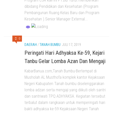
Program CSR kali Ini PT.BIB Turut memberikan
dibidang Pendidikan dan Kesehatan (Program
Pembangunan Ruang Kelas Baru dan Program
Kesehatan ).Senior Manager External...
0
DAERAH
/
TANAH BUMBU
JULI 17, 2019
Peringati Hari Adhyaksa Ke-59, Kejari
Tanbu Gelar Lomba Azan Dan Mengaji
KabarBanua.com,Tanah Bumbu-Bertempat di
Musholah AL Musthofa komplek kantor Kejaksaan
Negeri Kabupaten Tanah bumbu diselenggarakan
lomba adzan serta mengaji yang diikuti oleh santri
dan santriwati TPQ ADHYAKSA. Kegiatan tersebut
terbalut dalam rangkaian untuk memperingati hari
bakti adhyaksa ke-59 Kejaksaan Negeri Tanah