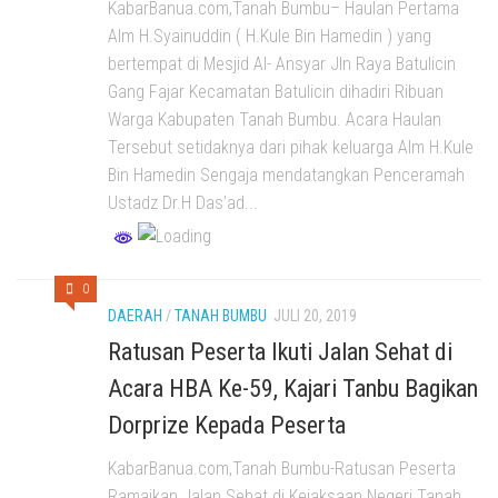
KabarBanua.com,Tanah Bumbu– Haulan Pertama
Alm H.Syainuddin ( H.Kule Bin Hamedin ) yang
bertempat di Mesjid Al- Ansyar Jln Raya Batulicin
Gang Fajar Kecamatan Batulicin dihadiri Ribuan
Warga Kabupaten Tanah Bumbu. Acara Haulan
Tersebut setidaknya dari pihak keluarga Alm H.Kule
Bin Hamedin Sengaja mendatangkan Penceramah
Ustadz Dr.H Das’ad...
0
DAERAH
/
TANAH BUMBU
JULI 20, 2019
Ratusan Peserta Ikuti Jalan Sehat di
Acara HBA Ke-59, Kajari Tanbu Bagikan
Dorprize Kepada Peserta
KabarBanua.com,Tanah Bumbu-Ratusan Peserta
Ramaikan Jalan Sehat di Kejaksaan Negeri Tanah