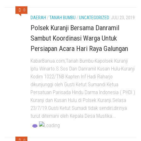
0
DAERAH
/
TANAH BUMBU
/
UNCATEGORIZED
JULI 23, 2019
Polsek Kuranji Bersama Danramil
Sambut Koordinasi Warga Untuk
Persiapan Acara Hari Raya Galungan
KabarBanua.com,Tanah Bumbu-Kapolsek Kuranji
Iptu Winarto.S.Sos Dan Danramil Kusan Hulu-Kuranji
Kodim 1022/TNB Kapten Inf Hadi Raharjo
dikunjunggi oleh Gusti Ketut Sumandi Ketua
Persatuan Parisada Hindu Darma Indonesia ( PHDI )
Kuranji dan Kusan Hulu di Polsek Kuranji.Selasa
23/7/19.Gusti Ketut Sumadi tidak sendiri,dirinya
turut ditemani oleh Kepala Desa Mustika...
0