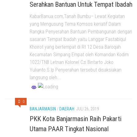
Serahkan Bantuan Untuk Tempat Ibadah
KabarBanua.com,Tanah Bumbu– Lewat Kegiatan
yang Mengusung Tema Komsos keriatif Dalam
Rangka Penyerahan Bantuan Pembangunan dengan
sasaran Tempat Ibadah yaitu Langgar Fastabiqul
Khoirot yang bertempat di Rt 12 Desa Baroqah
Kecamatan Simpang Empat oleh Komandan Kodim
1022/TNB Letnan Kolonel Czi Bintarto Joko
Yulianto.S.Ip Penyerahan tersebut disaksiakan
langsung oleh...
0
BANJARMASIN
/
DAERAH
JULI 26, 2019
PKK Kota Banjarmasin Raih Pakarti
Utama PAAR Tingkat Nasional