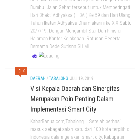
Bumbu. Jalan Sehat tersebut untuk Memperingati
Hari Bhakti Adhyaksa ( HBA ) Ke-59 dan Hari Ulang
Tahun Ikatan Adhyaksa Dharmakarini ke-XIX.Sabtu
20/7/19. Dengan Mengambil Star Dan Finis di
Halaman Kantor Kejaksaan. Ratusan Peserta
Bersama Dede Sutisna SH.MH...
0
DAERAH
/
TABALONG
JULI 19, 2019
Visi Kepala Daerah dan Sinergitas
Merupakan Poin Penting Dalam
Implementasi Smart City
KabarBanua.com,Tabalong – Setelah berhasil
masuk sebagai salah satu dari 100 kota terpilih di
Indonesia dalam gerakan smart city, Kabupaten