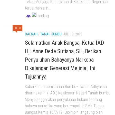
Tetap Menjaga Kebersihan di Kejaksaan Negeri dan
terus menjalin...
0
DAERAH
/
TANAH BUMBU
JULI 19, 2019
Selamatkan Anak Bangsa, Ketua IAD
Hj. Anne Dede Sutisna, SH, Berikan
Penyuluhan Bahayanya Narkoba
Dikalangan Generasi Melinial, Ini
Tujuannya
KabarBanua.com,Tanah Bumbu– Ikatan Adhyaksa
dharmakarini ( IAD ) Kejaksaan Negeri Tanah bumbu
Menyelenggarakan penyuluhan hukum tentang
bahaya narkotika yang bertempat di SMK Tunas
Bangsa.Kamis 18/7/19. Dipimpin langsung oleh