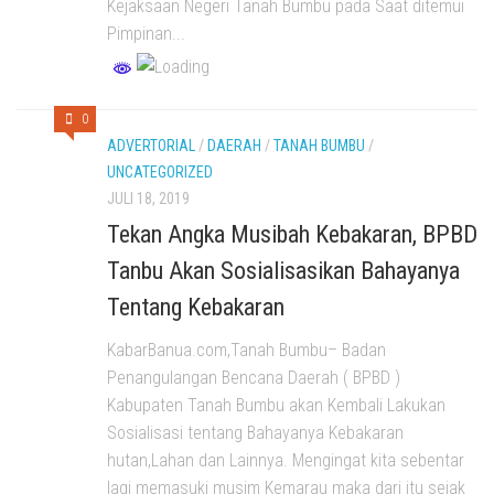
Kejaksaan Negeri Tanah Bumbu pada Saat ditemui
Pimpinan...
0
ADVERTORIAL
/
DAERAH
/
TANAH BUMBU
/
UNCATEGORIZED
JULI 18, 2019
Tekan Angka Musibah Kebakaran, BPBD
Tanbu Akan Sosialisasikan Bahayanya
Tentang Kebakaran
KabarBanua.com,Tanah Bumbu– Badan
Penangulangan Bencana Daerah ( BPBD )
Kabupaten Tanah Bumbu akan Kembali Lakukan
Sosialisasi tentang Bahayanya Kebakaran
hutan,Lahan dan Lainnya. Mengingat kita sebentar
lagi memasuki musim Kemarau maka dari itu sejak