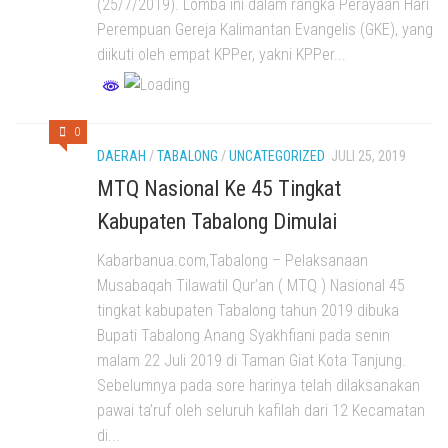
(25/7/2019). Lomba ini dalam rangka Perayaan Hari
Perempuan Gereja Kalimantan Evangelis (GKE), yang
diikuti oleh empat KPPer, yakni KPPer...
0
DAERAH
/
TABALONG
/
UNCATEGORIZED
JULI 25, 2019
MTQ Nasional Ke 45 Tingkat
Kabupaten Tabalong Dimulai
Kabarbanua.com,Tabalong – Pelaksanaan
Musabaqah Tilawatil Qur’an ( MTQ ) Nasional 45
tingkat kabupaten Tabalong tahun 2019 dibuka
Bupati Tabalong Anang Syakhfiani pada senin
malam 22 Juli 2019 di Taman Giat Kota Tanjung.
Sebelumnya pada sore harinya telah dilaksanakan
pawai ta’ruf oleh seluruh kafilah dari 12 Kecamatan
di...