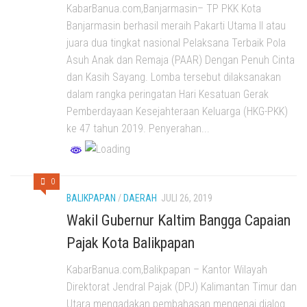
KabarBanua.com,Banjarmasin– TP PKK Kota
Banjarmasin berhasil meraih Pakarti Utama II atau
juara dua tingkat nasional Pelaksana Terbaik Pola
Asuh Anak dan Remaja (PAAR) Dengan Penuh Cinta
dan Kasih Sayang. Lomba tersebut dilaksanakan
dalam rangka peringatan Hari Kesatuan Gerak
Pemberdayaan Kesejahteraan Keluarga (HKG-PKK)
ke 47 tahun 2019. Penyerahan...
0
BALIKPAPAN
/
DAERAH
JULI 26, 2019
Wakil Gubernur Kaltim Bangga Capaian
Pajak Kota Balikpapan
KabarBanua.com,Balikpapan – Kantor Wilayah
Direktorat Jendral Pajak (DPJ) Kalimantan Timur dan
Utara mengadakan pembahasan mengenai dialog