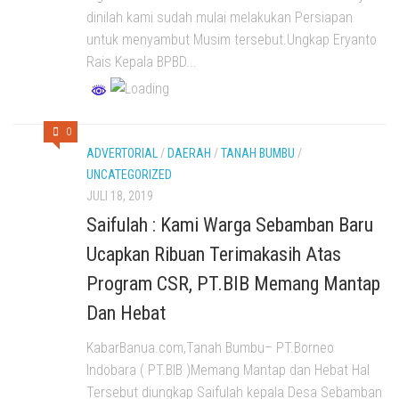
dinilah kami sudah mulai melakukan Persiapan
untuk menyambut Musim tersebut.Ungkap Eryanto
Rais Kepala BPBD...
0
ADVERTORIAL
/
DAERAH
/
TANAH BUMBU
/
UNCATEGORIZED
JULI 18, 2019
Saifulah : Kami Warga Sebamban Baru
Ucapkan Ribuan Terimakasih Atas
Program CSR, PT.BIB Memang Mantap
Dan Hebat
KabarBanua.com,Tanah Bumbu– PT.Borneo
Indobara ( PT.BIB )Memang Mantap dan Hebat Hal
Tersebut diungkap Saifulah kepala Desa Sebamban