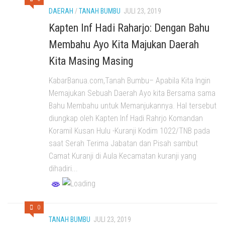
DAERAH
/
TANAH BUMBU
JULI 23, 2019
Kapten Inf Hadi Raharjo: Dengan Bahu
Membahu Ayo Kita Majukan Daerah
Kita Masing Masing
KabarBanua.com,Tanah Bumbu– Apabila Kita Ingin
Memajukan Sebuah Daerah Ayo kita Bersama sama
Bahu Membahu untuk Memanjukannya. Hal tersebut
diungkap oleh Kapten Inf Hadi Rahrjo Komandan
Koramil Kusan Hulu -Kuranji Kodim 1022/TNB pada
saat Serah Terima Jabatan dan Pisah sambut
Camat Kuranji di Aula Kecamatan kuranji yang
dihadiri...
0
TANAH BUMBU
JULI 23, 2019