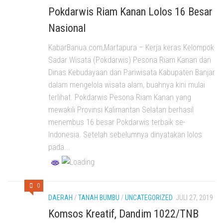
Pokdarwis Riam Kanan Lolos 16 Besar
Nasional
KabarBanua.com,Martapura – Kerja keras Kelompok
Sadar Wisata (Pokdarwis) Pesona Riam Kanan dan
Dinas Kebudayaan dan Pariwisata Kabupaten Banjar
dalam mengelola wisata alam, buahnya kini mulai
terlihat. Pokdarwis Pesona Riam Kanan yang
mewakili Provinsi Kalimantan Selatan berhasil
menembus 16 besar Pokdarwis terbaik se-
Indonesia. Setelah sebelumnya dinyatakan lolos
pada...
0
DAERAH
/
TANAH BUMBU
/
UNCATEGORIZED
JULI 27, 2019
Komsos Kreatif, Dandim 1022/TNB