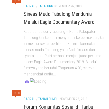
0
DAERAH
/
TABALONG
NOVEMBER 26, 2019
Sineas Muda Tabalong Mendunia
Melalui Eagle Documentary Award
Kabarbanua.com,Tabalong – Nama Kabupaten
Tabalong kini kembali menyeruak ke permukaan, kali
ini melalui sektor perfilman. Hal ini dikarenakan dua
sineas muda Tabalong yaitu Abdi Firdaus dan
Lyanta Laras Putri berhasil menjadi juara pertama
dalam Eagle Award Documentary 2019. Melalui
filmnya yang berjudul “Paguruan 4.0”, mereka
mengangkat cerita...
0
DAERAH
/
TANAH BUMBU
NOVEMBER 26, 2019
Forum Komunitas Sosial di Tanbu