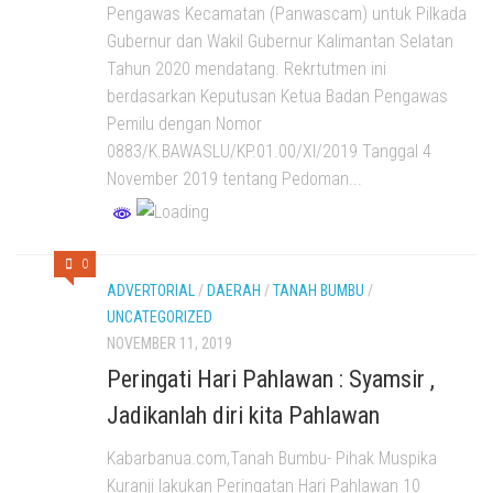
Pengawas Kecamatan (Panwascam) untuk Pilkada
Gubernur dan Wakil Gubernur Kalimantan Selatan
Tahun 2020 mendatang. Rekrtutmen ini
berdasarkan Keputusan Ketua Badan Pengawas
Pemilu dengan Nomor
0883/K.BAWASLU/KP.01.00/XI/2019 Tanggal 4
November 2019 tentang Pedoman...
0
ADVERTORIAL
/
DAERAH
/
TANAH BUMBU
/
UNCATEGORIZED
NOVEMBER 11, 2019
Peringati Hari Pahlawan : Syamsir ,
Jadikanlah diri kita Pahlawan
Kabarbanua.com,Tanah Bumbu- Pihak Muspika
Kuranji lakukan Peringatan Hari Pahlawan 10