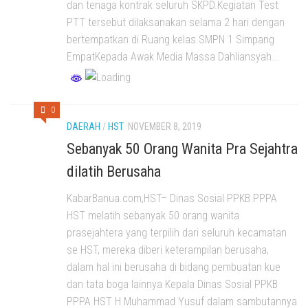
dan tenaga kontrak seluruh SKPD.Kegiatan Test
PTT tersebut dilaksanakan selama 2 hari dengan
bertempatkan di Ruang kelas SMPN 1 Simpang
EmpatKepada Awak Media Massa Dahliansyah...
0
DAERAH
/
HST
NOVEMBER 8, 2019
Sebanyak 50 Orang Wanita Pra Sejahtra
dilatih Berusaha
KabarBanua.com,HST– Dinas Sosial PPKB PPPA
HST melatih sebanyak 50 orang wanita
prasejahtera yang terpilih dari seluruh kecamatan
se HST, mereka diberi keterampilan berusaha,
dalam hal ini berusaha di bidang pembuatan kue
dan tata boga lainnya Kepala Dinas Sosial PPKB
PPPA HST H Muhammad Yusuf dalam sambutannya