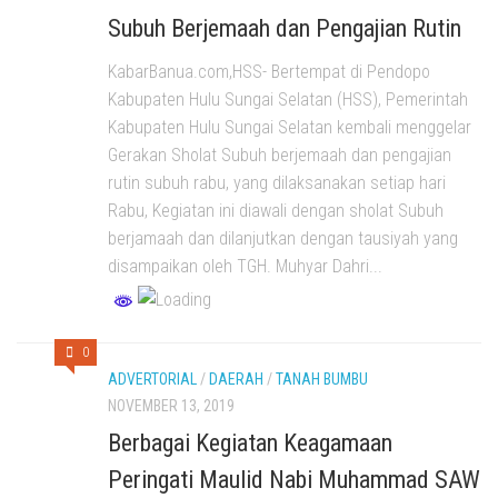
Subuh Berjemaah dan Pengajian Rutin
KabarBanua.com,HSS- Bertempat di Pendopo
Kabupaten Hulu Sungai Selatan (HSS), Pemerintah
Kabupaten Hulu Sungai Selatan kembali menggelar
Gerakan Sholat Subuh berjemaah dan pengajian
rutin subuh rabu, yang dilaksanakan setiap hari
Rabu, Kegiatan ini diawali dengan sholat Subuh
berjamaah dan dilanjutkan dengan tausiyah yang
disampaikan oleh TGH. Muhyar Dahri...
0
ADVERTORIAL
/
DAERAH
/
TANAH BUMBU
NOVEMBER 13, 2019
Berbagai Kegiatan Keagamaan
Peringati Maulid Nabi Muhammad SAW