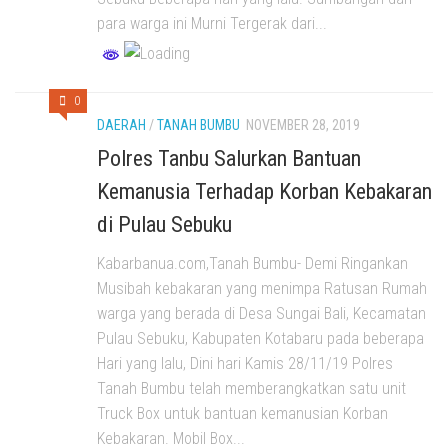
para warga ini Murni Tergerak dari...
0
DAERAH
/
TANAH BUMBU
NOVEMBER 28, 2019
Polres Tanbu Salurkan Bantuan
Kemanusia Terhadap Korban Kebakaran
di Pulau Sebuku
Kabarbanua.com,Tanah Bumbu- Demi Ringankan
Musibah kebakaran yang menimpa Ratusan Rumah
warga yang berada di Desa Sungai Bali, Kecamatan
Pulau Sebuku, Kabupaten Kotabaru pada beberapa
Hari yang lalu, Dini hari Kamis 28/11/19 Polres
Tanah Bumbu telah memberangkatkan satu unit
Truck Box untuk bantuan kemanusian Korban
Kebakaran. Mobil Box...