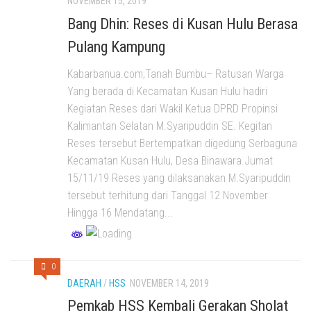
NOVEMBER 15, 2019
Bang Dhin: Reses di Kusan Hulu Berasa
Pulang Kampung
Kabarbanua.com,Tanah Bumbu– Ratusan Warga
Yang berada di Kecamatan Kusan Hulu hadiri
Kegiatan Reses dari Wakil Ketua DPRD Propinsi
Kalimantan Selatan M.Syaripuddin SE. Kegitan
Reses tersebut Bertempatkan digedung Serbaguna
Kecamatan Kusan Hulu, Desa Binawara.Jumat
15/11/19 Reses yang dilaksanakan M.Syaripuddin
tersebut terhitung dari Tanggal 12 November
Hingga 16 Mendatang...
0
DAERAH
/
HSS
NOVEMBER 14, 2019
Pemkab HSS Kembali Gerakan Sholat