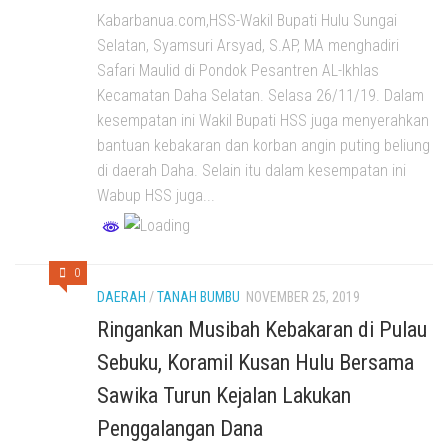
Kabarbanua.com,HSS-Wakil Bupati Hulu Sungai
Selatan, Syamsuri Arsyad, S.AP, MA menghadiri
Safari Maulid di Pondok Pesantren AL-Ikhlas
Kecamatan Daha Selatan. Selasa 26/11/19. Dalam
kesempatan ini Wakil Bupati HSS juga menyerahkan
bantuan kebakaran dan korban angin puting beliung
di daerah Daha. Selain itu dalam kesempatan ini
Wabup HSS juga...
0
DAERAH
/
TANAH BUMBU
NOVEMBER 25, 2019
Ringankan Musibah Kebakaran di Pulau
Sebuku, Koramil Kusan Hulu Bersama
Sawika Turun Kejalan Lakukan
Penggalangan Dana