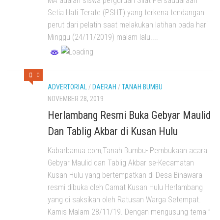
MA adalah siswa perguruan Silat Persaudaraan
Setia Hati Terate (PSHT) yang terkena tendangan
perut dari pelatih saat melakukan latihan pada hari
Minggu (24/11/2019) malam lalu....
0
ADVERTORIAL
/
DAERAH
/
TANAH BUMBU
NOVEMBER 28, 2019
Herlambang Resmi Buka Gebyar Maulid
Dan Tablig Akbar di Kusan Hulu
Kabarbanua.com,Tanah Bumbu- Pembukaan acara
Gebyar Maulid dan Tablig Akbar se-Kecamatan
Kusan Hulu yang bertempatkan di Desa Binawara
resmi dibuka oleh Camat Kusan Hulu Herlambang
yang di saksikan oleh Ratusan Warga Setempat.
Kamis Malam 28/11/19. Dengan mengusung tema ”