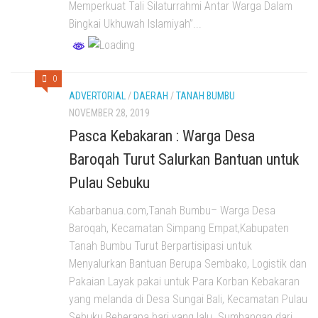
Memperkuat Tali Silaturrahmi Antar Warga Dalam
Bingkai Ukhuwah Islamiyah”...
0
ADVERTORIAL
/
DAERAH
/
TANAH BUMBU
NOVEMBER 28, 2019
Pasca Kebakaran : Warga Desa
Baroqah Turut Salurkan Bantuan untuk
Pulau Sebuku
Kabarbanua.com,Tanah Bumbu– Warga Desa
Baroqah, Kecamatan Simpang Empat,Kabupaten
Tanah Bumbu Turut Berpartisipasi untuk
Menyalurkan Bantuan Berupa Sembako, Logistik dan
Pakaian Layak pakai untuk Para Korban Kebakaran
yang melanda di Desa Sungai Bali, Kecamatan Pulau
Sebuku Beberapa hari yang lalu. Sumbangan dari