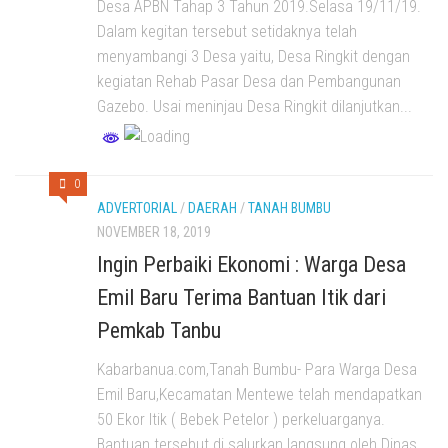
Desa APBN Tahap 3 Tahun 2019.Selasa 19/11/19.
Dalam kegitan tersebut setidaknya telah
menyambangi 3 Desa yaitu, Desa Ringkit dengan
kegiatan Rehab Pasar Desa dan Pembangunan
Gazebo. Usai meninjau Desa Ringkit dilanjutkan...
0
ADVERTORIAL
/
DAERAH
/
TANAH BUMBU
NOVEMBER 18, 2019
Ingin Perbaiki Ekonomi : Warga Desa
Emil Baru Terima Bantuan Itik dari
Pemkab Tanbu
Kabarbanua.com,Tanah Bumbu- Para Warga Desa
Emil Baru,Kecamatan Mentewe telah mendapatkan
50 Ekor Itik ( Bebek Petelor ) perkeluarganya.
Bantuan tersebut di salurkan langsung oleh Dinas