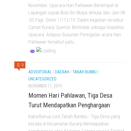
November. Upacara Hari Pahlawan Bertempat di
Lapangan sepak Bola Giri Mulya dimulai dari Jam 08
:00 Pagi. Senin 11/11/19. Dalam kegiatan tersebut
Camat Kuranji Syamsir Bertindak sebagai Inspektur
Upacara. Adapun Susunan Peringatan acara Hari
Pahlawan tersebut yaitu...
0
ADVERTORIAL
/
DAERAH
/
TANAH BUMBU
/
UNCATEGORIZED
NOVEMBER 11, 2019
Momen Hari Pahlawan, Tiga Desa
Turut Mendapatkan Penghargaan
KabarBanua.com,Tanah Bumbu– Tiga Desa yang
berada di Kecamatan Kuranji Mendapatkan