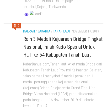
1022 Tanah Bumbu. Dalam pagelaran
tersebut,Dojang Taekwondo...
0
DAERAH
/
JAKARTA
/
TANAH LAUT
NOVEMBER 17, 2019
Raih 3 Medali Kejuaraan Bridge Tingkat
Nasional, Inilah Kado Spesial Untuk
HUT ke-54 Kabupaten Tanah Laut
KabarBanua.com,Tanah laut- Atlet muda Bridge dari
Kabupaten Tanah Laut,Provinsi Kalimantan Selatan,
telah berhasil menyabet 2 medali perak dan 1
medali perunggu pada Kejuaraan Nasional
(Kejurnas) Bridge Pelajar serta Grand Final Liga
Bridge Siswa Nasional (LBSN) yang dilaksanakan
pada tanggal 11-16 November 2019 di Jakarta
kemarin. Para Atlet...