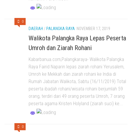
0
DAERAH
/
PALANGKA RAYA
NOVEMBER 17, 2019
Walikota Palangka Raya Lepas Peserta
Umroh dan Ziarah Rohani
Kabarbanua.com,Palangkaraya- Walikota Palangka
Raya Fairid Naparin lepas ziarah rohani Yerusalem,
Umroh ke Mekkah dan ziarah rohani ke India di
Rumah Jabatan Walikota, Sabtu (16/11/2019) Total
peserta ibadah rohani/wisata rohani berjumlah 59
orang, terdiri dari 49 orang peserta Umroh, 7 orang
peserta agama Kristen Holyland (ziarah suci) ke...
0