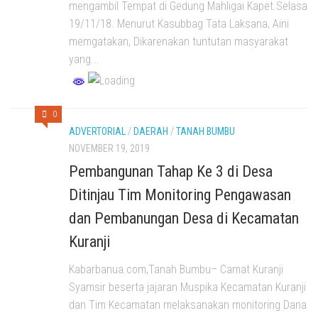
mengambil Tempat di Gedung Mahligai Kapet.Selasa
19/11/18. Menurut Kasubbag Tata Laksana, Aini
memgatakan, Dikarenakan tuntutan masyarakat
yang...
0
ADVERTORIAL
/
DAERAH
/
TANAH BUMBU
NOVEMBER 19, 2019
Pembangunan Tahap Ke 3 di Desa
Ditinjau Tim Monitoring Pengawasan
dan Pembanungan Desa di Kecamatan
Kuranji
Kabarbanua.com,Tanah Bumbu– Camat Kuranji
Syamsir beserta jajaran Muspika Kecamatan Kuranji
dan Tim Kecamatan melaksanakan monitoring Dana