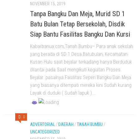
NOVEMBER 15, 2019
Tanpa Bangku Dan Meja, Murid SD 1
Batu Bulan Tetap Bersekolah, Disdik
Siap Bantu Fasilitas Bangku Dan Kursi
Kabarbanua.com,Tanah Bumbu– Para anak sekolah
yang berada di SD 1 Desa Batubulan, Kecamatan
Kusan Hulu saat bejalar terkadang hanya Berduduk
dilantai pada Saat mengikuti kegiatan Proses
Bejalar. pasalnya Fasilitas Seperi Bangku Dan Meja
yang biasanya ditempati mereka kini Sudah kurang
Layak di duduki ( Sudah lapuk )...
0
ADVERTORIAL
/
DAERAH
/
TANAH BUMBU
/
UNCATEGORIZED