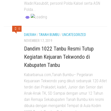
Wadir/Kasubdit, personil Polda Kalsel serta ASN
Polda...
0
DAERAH
/
TANAH BUMBU
/
UNCATEGORIZED
NOVEMBER 17, 2019
Dandim 1022 Tanbu Resmi Tutup
Kegiatan Kejuaran Tekwondo di
Kabupaten Tanbu
Kabarbanua.com,Tanah Bumbu– Pegelaran
Kejuaraan Tekwondo yang dikuti sebanyak 120 Atlet
terdiri dari Prakadet, kadet, Junior dan Senior dari
Anak-Anak TK, SD Sampai dengan umur 12 Tahun
dan Remaja Sekabupaten Tanah Bumbu kini resmi
dibuka dengan mengambil Tempat di Aula Kodim