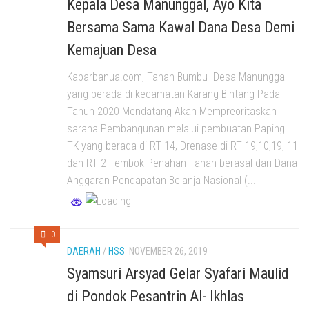
Kepala Desa Manunggal, Ayo Kita
Bersama Sama Kawal Dana Desa Demi
Kemajuan Desa
Kabarbanua.com, Tanah Bumbu- Desa Manunggal
yang berada di kecamatan Karang Bintang Pada
Tahun 2020 Mendatang Akan Mempreoritaskan
sarana Pembangunan melalui pembuatan Paping
TK yang berada di RT 14, Drenase di RT 19,10,19, 11
dan RT 2 Tembok Penahan Tanah berasal dari Dana
Anggaran Pendapatan Belanja Nasional (...
0
DAERAH
/
HSS
NOVEMBER 26, 2019
Syamsuri Arsyad Gelar Syafari Maulid
di Pondok Pesantrin Al- Ikhlas