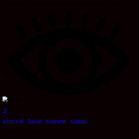
penyemprotan Disinfektan fasilitas umum agar wabah Covid-19 ini...
0
Advertorial
/
Daerah
/
Kesehatan
/
Kotabaru
September 30, 2021