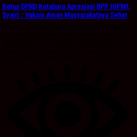
Ketua DPRD Kotabaru Apresiasi BPP HIPMI,
Syairi : Vaksin Aman Masyarakatnya Sehat
Kabarbanua.com, Kotabaru- Ketua DPRD Kotabaru Syairi Mukhlis
S.Sos memberikan apresiasi terhadap pelaksanaan vaksinasi serentak
yang digagas oleh BPP HIPMI pusat di Kabupaten Kotabaru.
“Alhamdulillah kita diberikan kesempatan juga terhadap vaksin
serentak ini yang mana pada hari ini kita mendapatkan 4000 dosis
vaksin dari BPP Hipmi pusat, dengan...