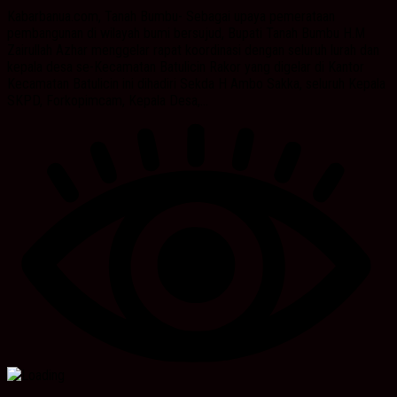
Kabarbanua.com, Tanah Bumbu- Sebagai upaya pemerataan
pembangunan di wilayah bumi bersujud, Bupati Tanah Bumbu H.M
Zairullah Azhar menggelar rapat koordinasi dengan seluruh lurah dan
kepala desa se-Kecamatan Batulicin Rakor yang digelar di Kantor
Kecamatan Batulicin ini dihadiri Sekda H Ambo Sakka, seluruh Kepala
SKPD, Forkopimcam, Kepala Desa,...