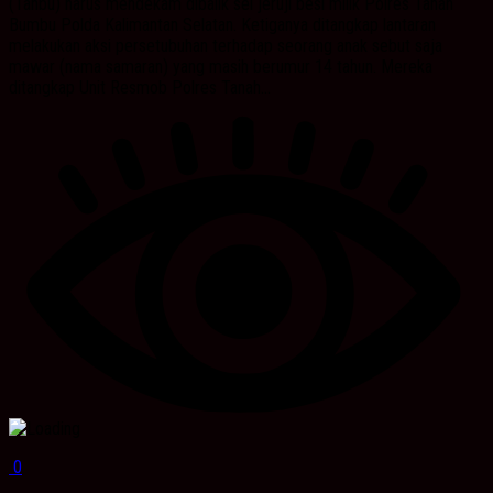
(Tanbu) harus mendekam dibalik sel jeruji besi milik Polres Tanah
Bumbu Polda Kalimantan Selatan. Ketiganya ditangkap lantaran
melakukan aksi persetubuhan terhadap seorang anak sebut saja
mawar (nama samaran) yang masih berumur 14 tahun. Mereka
ditangkap Unit Resmob Polres Tanah...
0