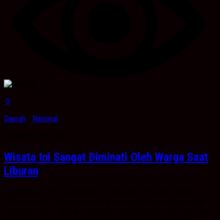
0
Daerah
/
Nasional
September 20, 2021
Wisata Ini Sangat Diminati Oleh Warga Saat
Liburan
Kabarbanau.com, Tanjungpinang- Taman Batu 10 yang terletak di
Jl.Bintan Center, Kelurahan Air Raja merupakan ruang terbuka hijau
sekaligus tempat hiburan yang dapat menghilangkan rasa penat bagi