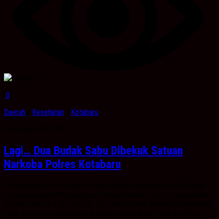
0
Daerah
/
Kesehatan
/
Kotabaru
September 28, 2021
Lagi… Dua Budak Sabu Dibekuk Satuan
Narkoba Polres Kotabaru
Kabarbanua.com, Kotabaru- Kedua pelaku kedapatan memiliki atau
menguasai narkotika golongan I bukan tanaman ( sabu ) kedua pelaku
tersebut ialah AH (22) dan JP (37) warga Desa Semayap Kecamatan
Pulau Laut Utara Kabupaten Kotabaru dibekuk Sat Narkoba Polres