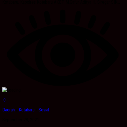
Kotabaru. Kapolres Kotabaru AKBP M.Gafur Aditya H. Siregar SIK...
0
Daerah
/
Kotabaru
/
Sosial
September 28, 2021