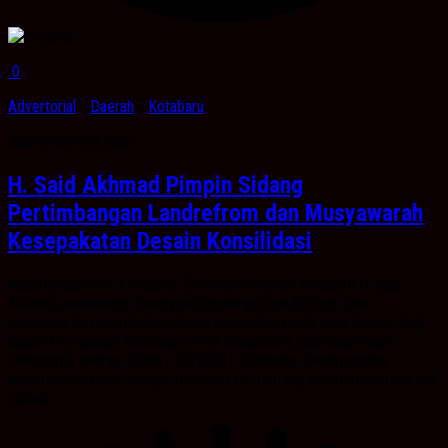
0
Advertorial
/
Daerah
/
Kotabaru
September 28, 2021
H. Said Akhmad Pimpin Sidang
Pertimbangan Landrefrom dan Musyawarah
Kesepakatan Desain Konsilidasi
Kabarbanua.com, Kotabaru- Sekretaris Daerah Kotabaru H Said
Akhmad, memimpin sidang pertimbangan Landreform dan
musyawarah kesepakatan desain konsilidasi tanah yang digelar oleh
Badan Pertanahan Nasional (BPN) Kotabaru di operation room
sekretariat daerah, Senin ( 27/09/21 ) kemarin. Dalam sidang
tersebut, dilakukan berupa pembahasan tentang penetapan objek dan
subjek...