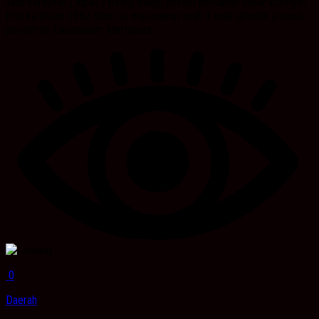
hasil kerajinan ( kipas ) baling-baling perahu berbahan dasar kuningan.
Pria kelahiran 1982 silam ini merupakan ayah 3 anak jebolan pondok
pesantren Darussalam Martapura...
0
Daerah