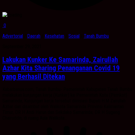
0
Advertorial
/
Daerah
/
Kesehatan
/
Sosial
/
Tanah Bumbu
September 29, 2021
Lakukan Kunker Ke Samarinda, Zairullah
Azhar Kita Sharing Penanganan Covid 19
yang Berhasil Ditekan
Kabarbanua.com, Tanah Bumbu- Pemerintah Kabupaten Tanah Bumbu
melakukan kunjungan kerja (Kunker) ke Pemerintah Kota (Pemkot)
Samarinda, Kunjungan kerja tersebut diinisiasi Bupati H.M Zairullah
Azhar dan disambut oleh Walikota Samarinda Provinsi Kalimantan
Timur, DR H Andi Harun dan Sekdako Samarinda, DR H Sugeng
Chairuddin, di ruang Aula Walikota...