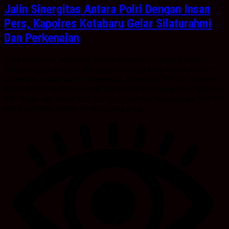
Jalin Sinergitas Antara Polri Dengan Insan
Pers, Kapolres Kotabaru Gelar Silaturahmi
Dan Perkenalan
Kabarbanua.com, Kotabaru- Polres Kabupaten Kotabaru Polda
Provinsi Kalsel, menjalin silaturahmi bersama Insan Pers Kotabaru
bertempat di Aula Santika Satyawada, Selasa (28/09/21). Kapolres
AKBP M.Gafur Aditya Harisada Siregar,SIK didampingi Kasat Reskrim
AKP Abdul Jalil, Kasat Intel Iptu Shoqif Febrian Yuwindayasa STK,SIK
dan Kasi Humas Polres Kotabaru Ipda Agus...