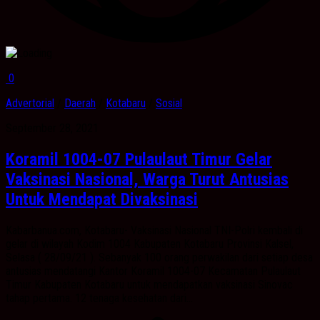
0
Advertorial
/
Daerah
/
Kotabaru
/
Sosial
September 28, 2021
Koramil 1004-07 Pulaulaut Timur Gelar
Vaksinasi Nasional, Warga Turut Antusias
Untuk Mendapat Divaksinasi
Kabarbanua.com, Kotabaru- Vaksinasi Nasional TNI-Polri kembali di
gelar di wilayah Kodim 1004 Kabupaten Kotabaru Provinsi Kalsel,
Selasa ( 28/09/21 ). Sebanyak 100 orang perwakilan dari setiap desa
antusias mendatangi Kantor Koramil 1004-07 Kecamatan Pulaulaut
Timur Kabupaten Kotabaru untuk mendapatkan vaksinasi Sinovac
tahap pertama. 12 tenaga kesehatan dari...