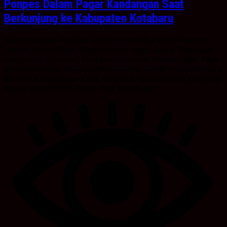
Ponpes Dalam Pagar Kandangan Saat
Berkunjung ke Kabupaten Kotabaru
Kabarbanua.com, Kotabaru- Puluhan pengelola Pondok Pesantren
(Ponpes) Dalam Pagar Kabupaten Hulu Sungai Selatan, Kandangan,
mengunjungi Kabupaten Kotabaru. Rombongan Ponpes Dalam Pagar
tersebut disambut langsung oleh Sekretaris Daerah H Said Akhmad di
dampingi Kepala Bagian Kesra H Zabidi di operation room sekretariat
daerah, Senin (27/9/21) sore. Pada kesempatan...