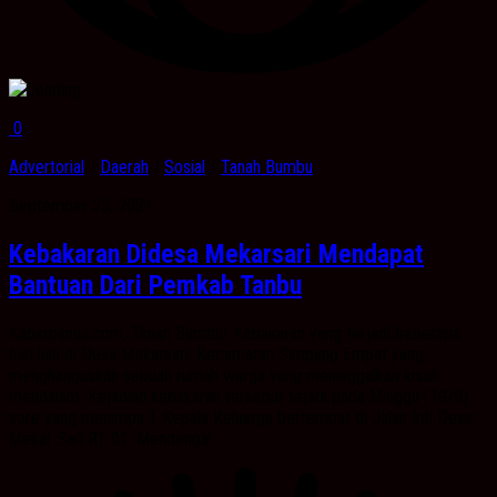
0
Advertorial
/
Daerah
/
Sosial
/
Tanah Bumbu
September 23, 2021
Kebakaran Didesa Mekarsari Mendapat
Bantuan Dari Pemkab Tanbu
Kabarbanua.com, Tanah Bumbu- Kebakaran yang terjadi beberapa
hari lalu di Desa Mekarsari, Kecamatan Simpang Empat yang
menghanguskan sebuah rumah warga yang meninggalkan kisah
mendalam. Kejadian kebakaran tersebut tejadi pada Minggu (19/9)
sore yang menimpa 1 Kepala Keluarga bertempat di Jalan Inti Desa
Mekar Sari RT 01. Mendengar...