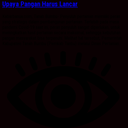
Upaya Pangan Harus Lancar
Kabarbanua.com, Tanah Bumbu- Penyuluh pertanian memiliki peran
yang strategis dalam pembangunan pertanian. Terlebih pada masa
pandemi Covid-19 saat ini, peran penyuluh sangat diperlukan, untuk
meningkatkan hasil pertanian secara maksimal, sehingga kebutuhan
pangan masyarakat bisa terpenuhi. Melihat hal tersebut, Pemerintah
Kabupaten Tanah Bumbu (Pemkab Tanbu) melalui Dinas Pertanian...