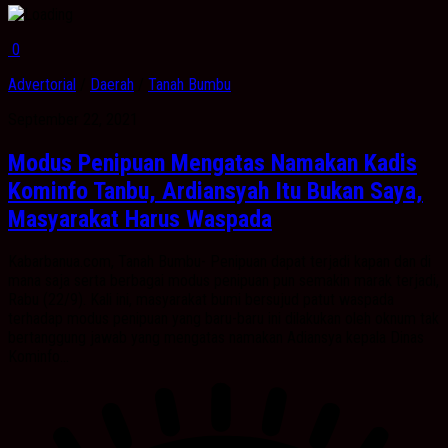
0
Advertorial
/
Daerah
/
Tanah Bumbu
September 22, 2021
Modus Penipuan Mengatas Namakan Kadis
Kominfo Tanbu, Ardiansyah Itu Bukan Saya,
Masyarakat Harus Waspada
Kabarbanua.com, Tanah Bumbu- Penipuan dapat terjadi kapan dan di
mana saja serta berbagai modus penipuan pun semakin marak terjadi,
Rabu (22/9). Kali ini, masyarakat bumi bersujud patut waspada
terhadap modus penipuan yang baru-baru ini dilakukan oleh oknum tak
bertanggung jawab yang mengatas namakan Adiansya kepala Dinas
Kominfo...