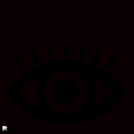
Kabarbanua.com, Kotabaru- Ketua Umum Badan Pengurus Pusat
Himpunan Pengusaha Muda Indonesia ( BPP HIPMI ) Mardani
H.Maming bertandang ke Kabupaten Kotabaru Provinsi Kalimantan
Selatan, Rabu ( 29/09/21 ). Didampingi Ketua umum HIPMI Jawa
Timur, Roiz H Maming, Ketum HIPMI Kalsel, Rendy Ronaldi
Bimantara. Rombongan disambut hangat oleh...