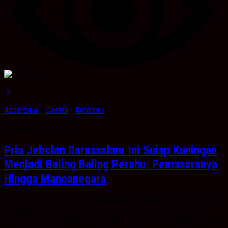
0
Advertorial
/
Daerah
/
Kotabaru
September 25, 2021
Pria Jebolan Darussalam Ini Sulap Kuningan
Menjadi Baling Baling Perahu, Pemasaranya
Hingga Mancanegara
Kabarbanua.com, Kotabaru- Seorang warga Desa Tarjun Kecamatan
Kelumpang Hilir Muhammad Kasful Anwar, Kabupaten Kotabaru
Provinsi Kalsel, mampu hasilkan pundi- pundi uang keuntungan dari