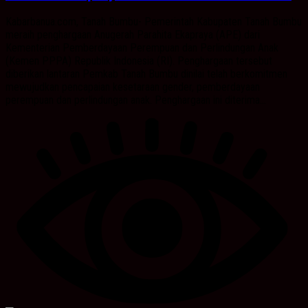
Kabarbanua.com, Tanah Bumbu- Pemerintah Kabupaten Tanah Bumbu
meraih penghargaan Anugerah Parahita Ekapraya (APE) dari
Kementerian Pemberdayaan Perempuan dan Perlindungan Anak
(Kemen PPPA) Republik Indonesia (RI). Penghargaan tersebut
diberikan lantaran Pemkab Tanah Bumbu dinilai telah berkomitmen
mewujudkan pencapaian kesetaraan gender, pemberdayaan
perempuan dan perlindungan anak. Penghargaan ini diterima...