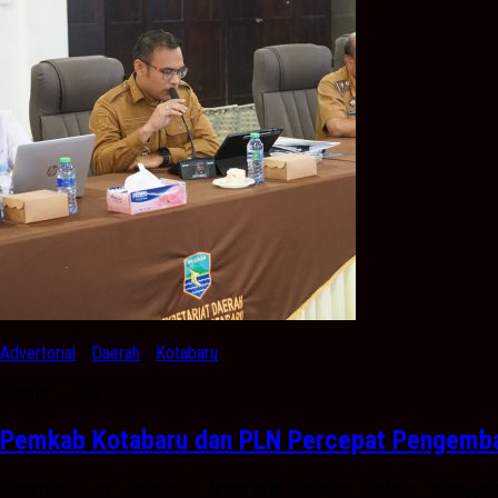
Advertorial
/
Daerah
/
Kotabaru
Agustus 5, 2026
Pemkab Kotabaru dan PLN Percepat Pengemban
Kabarbanua,com. Kotabaru – Pemerintah Kabupaten Kotabaru menggelar