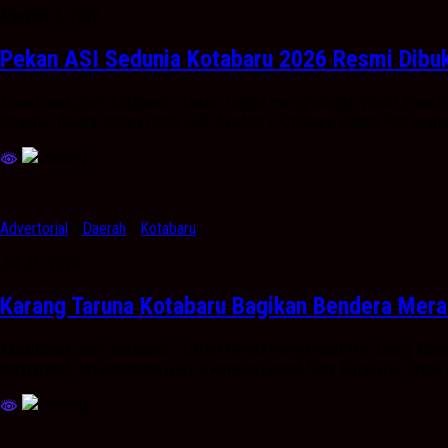
Agustus 4, 2026
Pekan ASI Sedunia Kotabaru 2026 Resmi Dibu
Kabarbanua,com. Kotabaru – Dalam rangka memperingati World Breast
tersebut dibuka secara resmi oleh Asisten 1 Kotabaru Bidang Pemerint
Advertorial
/
Daerah
/
Kotabaru
Juli 31, 2026
Karang Taruna Kotabaru Bagikan Bendera Mera
Kabarbanua,com. Kotabaru – Dalam rangka menyambut Hari Ulang Tahun
masyarakat dan pengguna jalan di kawasan pusat Kota Kotabaru, Jumat 