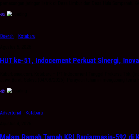
pemasangan jaringan listrik di Desa Limbur dan Desa Hulu Sampanah. Keg
Daerah
/
Kotabaru
Agustus 5, 2026
HUT ke-51, Indocement Perkuat Sinergi, Inova
Kabarbanua,com. Kotabaru – PT Indocement Tunggal Prakarsa Tbk. (Ind
Jawa Barat. Selasa (04/08/2026). Perayaan tahun ini mengusung tema Ha
Advertorial
/
Kotabaru
Agustus 4, 2026
Malam Ramah Tamah KRI Banjarmasin-592 di Ko