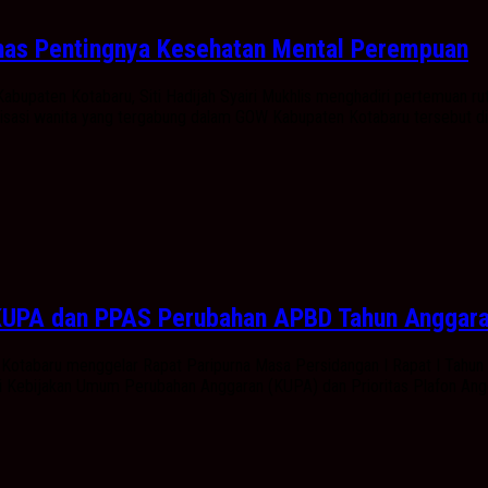
has Pentingnya Kesehatan Mental Perempuan
upaten Kotabaru, Siti Hadijah Syairi Mukhlis menghadiri pertemuan rut
nisasi wanita yang tergabung dalam GOW Kabupaten Kotabaru tersebut dis
 KUPA dan PPAS Perubahan APBD Tahun Anggar
otabaru menggelar Rapat Paripurna Masa Persidangan I Rapat I Tahun 
i Kebijakan Umum Perubahan Anggaran (KUPA) dan Prioritas Plafon Ang