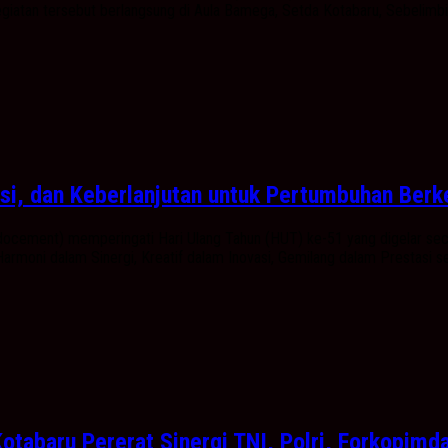
iatan tersebut berlangsung di Aula Bamega, Setda Kotabaru, Sebelimbing
si, dan Keberlanjutan untuk Pertumbuhan Berk
ocement) memperingati Hari Ulang Tahun (HUT) ke-51 yang digelar seca
rmoni dalam Sinergi, Kreatif dalam Inovasi, Gemilang dalam Prestasi se
tabaru Pererat Sinergi TNI, Polri, Forkopimd