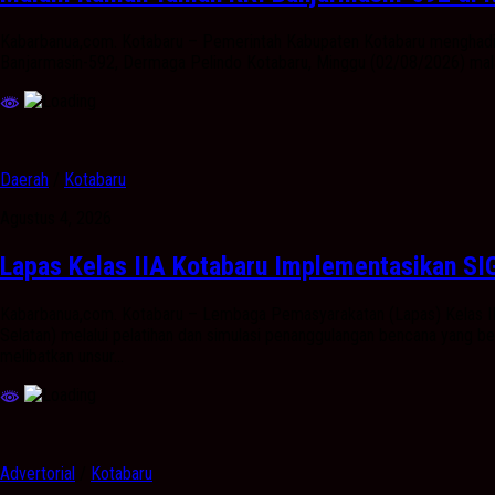
Kabarbanua,com. Kotabaru – Pemerintah Kabupaten Kotabaru menghadiri
Banjarmasin-592, Dermaga Pelindo Kotabaru, Minggu (02/08/2026) malam
Daerah
/
Kotabaru
Agustus 4, 2026
Lapas Kelas IIA Kotabaru Implementasikan S
Kabarbanua,com. Kotabaru – Lembaga Pemasyarakatan (Lapas) Kelas I
Selatan) melalui pelatihan dan simulasi penanggulangan bencana yang b
melibatkan unsur...
Advertorial
/
Kotabaru