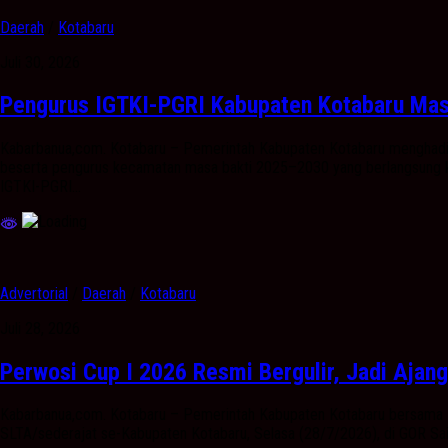
Daerah
/
Kotabaru
Juli 30, 2026
Pengurus IGTKI-PGRI Kabupaten Kotabaru Masa
Kabarbanua,com. Kotabaru – Pemerintah Kabupaten Kotabaru menghadir
beserta pengurus kecamatan masa bakti 2025–2030 yang berlangsung k
IGTKI-PGRI...
Advertorial
/
Daerah
/
Kotabaru
Juli 28, 2026
Perwosi Cup I 2026 Resmi Bergulir, Jadi Ajang
Kabarbanua,com. Kotabaru – Pemerintah Kabupaten Kotabaru bersama P
SLTA/sederajat se-Kabupaten Kotabaru, Selasa (28/7/2026), di GOR Saijaan 