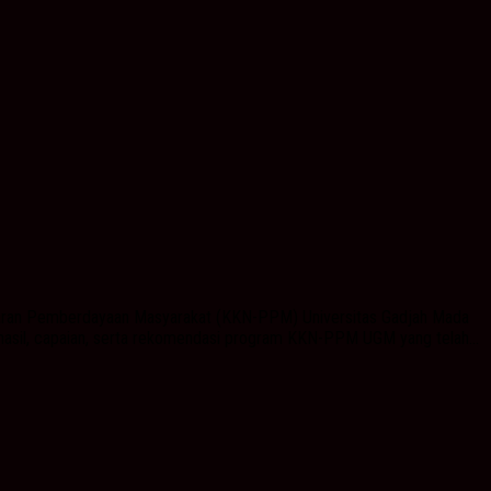
ajaran Pemberdayaan Masyarakat (KKN-PPM) Universitas Gadjah Mada
hasil, capaian, serta rekomendasi program KKN-PPM UGM yang telah...