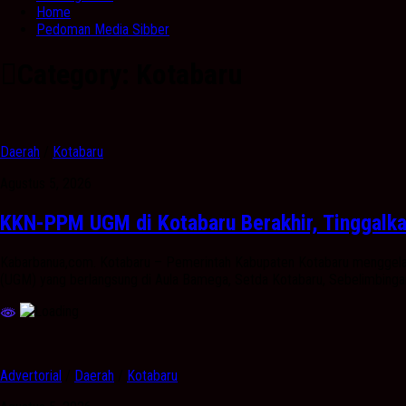
Home
Pedoman Media Sibber
Category:
Kotabaru
Daerah
/
Kotabaru
Agustus 5, 2026
KKN-PPM UGM di Kotabaru Berakhir, Tinggalk
Kabarbanua,com. Kotabaru – Pemerintah Kabupaten Kotabaru menggela
(UGM) yang berlangsung di Aula Bamega, Setda Kotabaru, Sebelimbinga
Advertorial
/
Daerah
/
Kotabaru