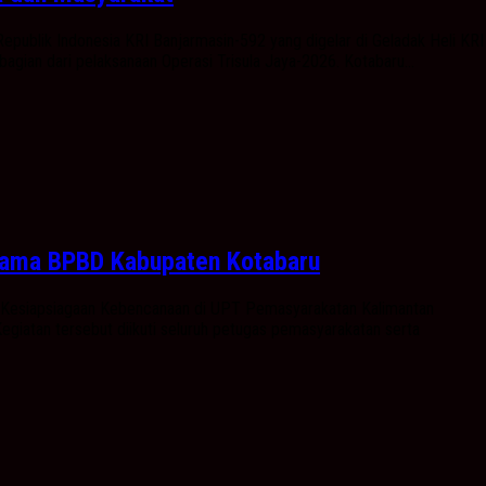
ublik Indonesia KRI Banjarmasin-592 yang digelar di Geladak Heli KRI
an dari pelaksanaan Operasi Trisula Jaya-2026. Kotabaru...
sama BPBD Kabupaten Kotabaru
 Kesiapsiagaan Kebencanaan di UPT Pemasyarakatan Kalimantan
giatan tersebut diikuti seluruh petugas pemasyarakatan serta