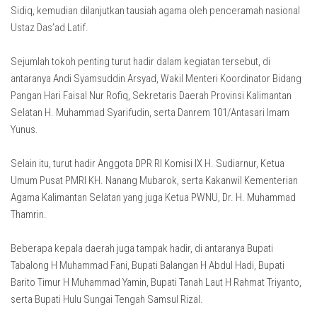
Sidiq, kemudian dilanjutkan tausiah agama oleh penceramah nasional
Ustaz Das’ad Latif.
Sejumlah tokoh penting turut hadir dalam kegiatan tersebut, di
antaranya Andi Syamsuddin Arsyad, Wakil Menteri Koordinator Bidang
Pangan Hari Faisal Nur Rofiq, Sekretaris Daerah Provinsi Kalimantan
Selatan H. Muhammad Syarifudin, serta Danrem 101/Antasari Imam
Yunus.
Selain itu, turut hadir Anggota DPR RI Komisi IX H. Sudiarnur, Ketua
Umum Pusat PMRI KH. Nanang Mubarok, serta Kakanwil Kementerian
Agama Kalimantan Selatan yang juga Ketua PWNU, Dr. H. Muhammad
Thamrin.
Beberapa kepala daerah juga tampak hadir, di antaranya Bupati
Tabalong H Muhammad Fani, Bupati Balangan H Abdul Hadi, Bupati
Barito Timur H Muhammad Yamin, Bupati Tanah Laut H Rahmat Triyanto,
serta Bupati Hulu Sungai Tengah Samsul Rizal.