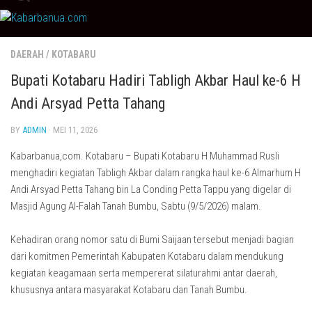
Skip
to
content
DAERAH
/
KOTABARU
Bupati Kotabaru Hadiri Tabligh Akbar Haul ke-6 H
Andi Arsyad Petta Tahang
BY
ADMIN
· MEI 11, 2026
Kabarbanua,com. Kotabaru – Bupati Kotabaru H Muhammad Rusli
menghadiri kegiatan Tabligh Akbar dalam rangka haul ke-6 Almarhum H
Andi Arsyad Petta Tahang bin La Conding Petta Tappu yang digelar di
Masjid Agung Al-Falah Tanah Bumbu, Sabtu (9/5/2026) malam.
Kehadiran orang nomor satu di Bumi Saijaan tersebut menjadi bagian
dari komitmen Pemerintah Kabupaten Kotabaru dalam mendukung
kegiatan keagamaan serta mempererat silaturahmi antar daerah,
khususnya antara masyarakat Kotabaru dan Tanah Bumbu.