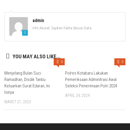
admin
Info Akurat, Sajikan Fakta Sesuai Data
YOU MAY ALSO LIKE...
0
0
Menjelang Bulan Suci
Polres Kotabaru Lakukan
Ramadhan, Disdik Tanbu
Pemeriksaan Adminitrasi Awal
Keluarkan Surat Edaran, Ini
Seleksi Penerimaan Polri 2024
Isinya
APRIL 24, 2024
MARET 21, 2023