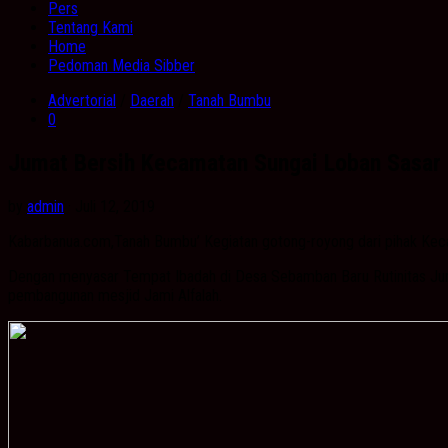
Pers
Tentang Kami
Home
Pedoman Media Sibber
Advertorial
/
Daerah
/
Tanah Bumbu
0
Jumat Bersih Kecamatan Sungai Loban Sasar
by
admin
· Juli 12, 2019
Kabarbanua.com,Tanah Bumbu’ Kegiatan gotong-royong dari pihak Kec
Dengan menyasar Tempat Ibadah di Desa Sebamban Baru Rutinitas Juma
pembangunan mesjid Jami Alfalah.