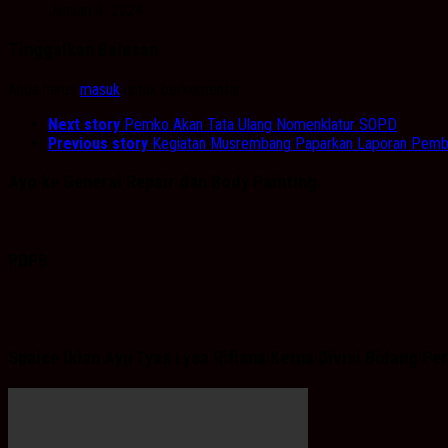
Januari 4, 2024
Tinggalkan Balasan
Anda harus
masuk
untuk berkomentar.
Next story
Pemko Akan Tata Ulang Nomenklatur SOPD
Previous story
Kegiatan Musrembang Paparkan Laporan Pemba
Ayo ke General Repair dan Body Painting.
PDPB
Spaice Iklan Ayu Tyas Lysa Rifiana Ketua Divisi Bidang 