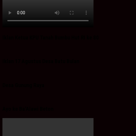
Iklan Ketua KPU Tanah Bumbu Hut RI ke 80
Iklan 17 Agustus Desa Batu Bulan
Desa Gunung Raya
Ayo ke Ba’Alawi Beton