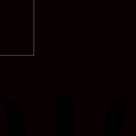
-royongan, kegiatan Jumat bersih ini juga sebagai momen silaturahmi a
dikecamatan sungai loban Kegiatan ini agar tetap diteruskan walau nant