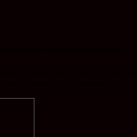
 Sarana Tempat Ibadah di Sebamban Baru
amatan Sungai Loban Dihadiri langsung oleh Camat beserta para pegaw
t Bersih ini dilaksanakan bersama unsur Pemerintahan Desa baik Kepa