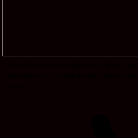
Selain berbaur bersama warga dan untuk terus memupuk rasa ke gotong
Dengan adanya kegiatan Jumat Bersih tersebut para warga yang berada 
Penulis:Randi