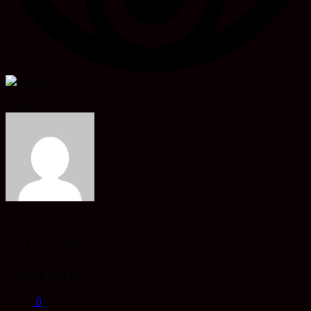
Share
admin
Info Akurat, Sajikan Fakta Sesuai Data
You may also like...
0