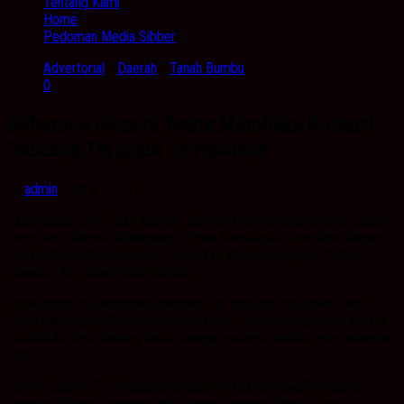
Tentang Kami
Home
Pedoman Media Sibber
Advertorial
/
Daerah
/
Tanah Bumbu
0
Beberapa Desa di Tanbu Membuka Potensi
Desanya,Ternyata Ini Hasilnya
by
admin
· Juli 8, 2019
KabarBanua.com,Tanah Bumbu- Dengan Membuka potensi di Setiap
Desa yang Berada dikabupaten Tanah Bumbu.Ķini Desa Batu Ampar
Kecamatan Simpang Empat Luncurkan Produk unggulan Yaitu Air
mineral ( Air Mineral Batu Ampar )
Tidak hanya itu,Desa pulau panjang Pun juga tak mau kalah, Desa
Pulau panjangpun Gencar gencarnya kini Promosikan potensi wisata
dan kali ini Desa Gunung Besar dengan potensi tambak yang lumayan
luas.
Hari ini Senin 8/7/19 para petambak ikan panen raya,Pemanenan
tersebut dihadiri langsung oleh Camat Simpang Empat Ferdi