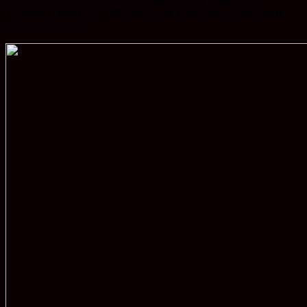
Yospilibia Erwinda.S.Hut MM dan kepala Desa Gunung besar serta
para perangkatnya.