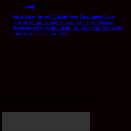
Anda harus
masuk
untuk berkomentar.
Next story
Sempat Sepi kini Pasar Desa Gunung Besar
Kembali Ramai, Yamani.SH : Kami Siap Terima Masukan
Previous story
Koramil Kusan Hulu Gelar Acara Mohon Diri
Dan Perkenalan Danramil Baru
Ayo ke General Repair dan Body Painting.
PDPB
Spaice Iklan Ayu Tyas Lysa Rifiana Ketua Divisi Bidang
Perencanaan dan Informasi KPU Tanah Bumbu