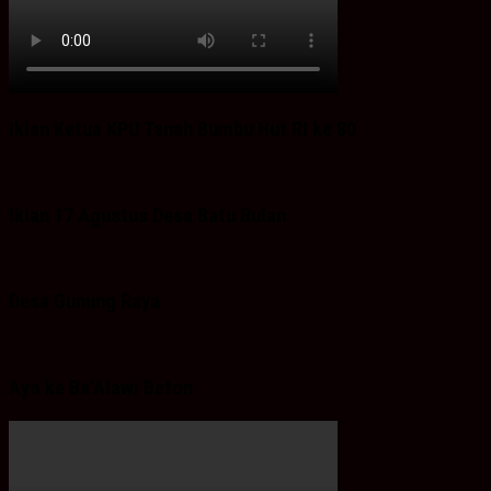
Iklan Ketua KPU Tanah Bumbu Hut RI ke 80
Iklan 17 Agustus Desa Batu Bulan
Desa Gunung Raya
Ayo ke Ba’Alawi Beton