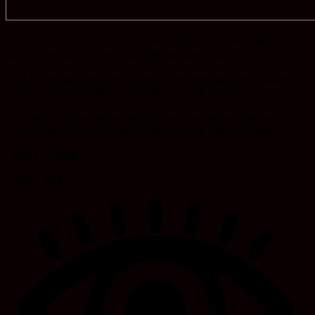
Pertambakan di Desa Gunung Besar di fokuskan untuk katagore
udang Tiger dan di selingi budi daya ikan bandeng,
Para Petani dan masyarakat Berharap kedepan akn mendapatkan
pelatihan untuk budi daya udang tiger dan ikan bandeng.
Setidaknya dengan adanya pelatihan akan menambah ilmu dan
wawasan agar hasil panen bisa lebih maksimal dan Memuaskan.
Penulis : Firman
Editor : Randi