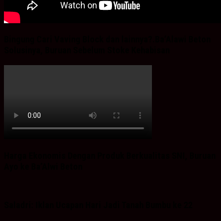
Bingung Cari Vaving Block dan lainnya?.Ba’Alawi Beton
Solusinya, Buruan Sebelum Stoke Kehabisan
Harga Ekonomis Dengan Produk Berkualitas SNI, Buruan
Ayo ke Ba’Alwi Beton
Saladri: Iklan Ucapan Hari Jadi Tanah Bumbu ke 22